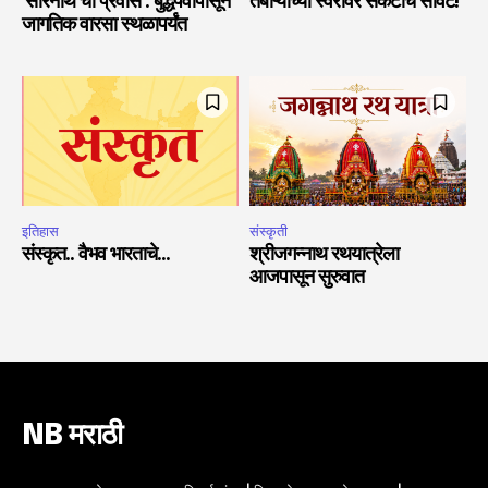
‘सारनाथ’चा प्रवास : बुद्धपर्वापासून
तंबोऱ्याच्या स्वरांवर संकटाचे सावट!
जागतिक वारसा स्थळापर्यंत
इतिहास
संस्कृती
संस्कृत.. वैभव भारताचे…
श्रीजगन्नाथ रथयात्रेला
आजपासून सुरुवात
NB मराठी