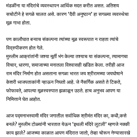
मंडळींना या मंदिरांचे व्यवस्थापन आर्थिक मदत करीत असत. अतिशय
सचोटीने हे सगळे चालत असे. कारण ‘दैवी अनुष्ठान’ हा सगळ्या व्यवस्थेचा
मूळ गाभा होता.
पण कालौघात बऱ्याच संकल्पना त्यांच्या मूळ स्वरूपात न राहता त्यांचे
विद्रुपीकरण होत गेले.
मुस्लीम आक्रांतांनी जश्या मूर्ती भंग केल्या तश्याच या संकल्पना, त्यामागचा
विचार, धारणा, समाजाच्या मनातला विश्वासही खंडित केला. तरीही आज
राम मंदिर निर्माण होत असताना सगळा भारत जय श्रीरामच्या जयघोषाने
केशरी ध्वजपताकांनी न्हाऊन निघतो आहे. जे नैसर्गिक असते ते टिकते,
फोफावते, आपल्या मूळस्वरुपात झळाळून उठते. हाच अनुभव आपण या
निमित्ताने घेत आहोत.
आज पद्मनाभस्वामी मंदिर जगातील सर्वाधिक श्रीमंत मंदिर का, कधी,कसे
बनले? मुस्लीम टोळ्यांनी भारतात येऊन ‘इथली मंदिरे लुटली’ म्हणजे नक्की
Join our community of
काय झाले? आजच्या काळात आपण मंदिरात जातो, तेव्हा चोरून नेण्यासारखे
SUBSCRIBERS and be part of the