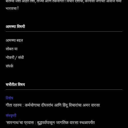
बातम्या जशा आहेत तशा, ताज्या आणि तर्कसंगत ! विचार देशाचा, कानोसा जगाचा! आवाज नव्या
भारताचा !
आमच्या विषयी
आमच्या बद्दल
सोबत या
नोकरी / संधी
संपर्क
चर्चेतील विषय
विशेष
गीता रहस्य : कर्मयोगाचा दीपस्तंभ आणि हिंदू विचारांचा अमर वारसा
संस्कृती
‘सारनाथ’चा प्रवास : बुद्धपर्वापासून जागतिक वारसा स्थळापर्यंत