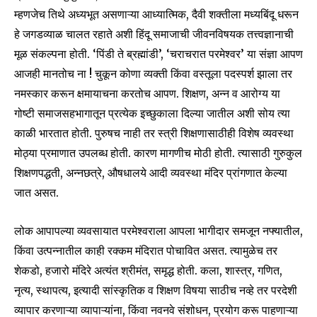
म्हणजेच तिथे अध्यभूत असणाऱ्या आध्यात्मिक, दैवी शक्तीला मध्यबिंदू धरून
हे जगडव्याळ चालत रहाते अशी हिंदू समाजाची जीवनविषयक तत्त्वज्ञानाची
मूळ संकल्पना होती. ‘पिंडी ते ब्रह्मांडी’, ‘चराचरात परमेश्वर’ या संज्ञा आपण
आजही मानतोच ना ! चुकून कोणा व्यक्ती किंवा वस्तूला पदस्पर्श झाला तर
नमस्कार करून क्षमायाचना करतोच आपण. शिक्षण, अन्न व आरोग्य या
गोष्टी समाजसहभागातून प्रत्येक इच्छुकाला दिल्या जातील अशी सोय त्या
काळी भारतात होती. पुरुषच नाही तर स्त्री शिक्षणासाठीही विशेष व्यवस्था
मोठ्या प्रमाणात उपलब्ध होती. कारण मागणीच मोठी होती. त्यासाठी गुरुकुल
शिक्षणपद्धती, अन्नछत्रे, औषधालये आदी व्यवस्था मंदिर प्रांगणात केल्या
जात असत.
लोक आपापल्या व्यवसायात परमेश्वराला आपला भागीदार समजून नफ्यातील,
किंवा उत्पन्नातील काही रक्कम मंदिरात पोचावित असत. त्यामुळेच तर
शेकडो, हजारो मंदिरे अत्यंत श्रीमंत, समृद्ध होती. कला, शास्त्र, गणित,
नृत्य, स्थापत्य, इत्यादी सांस्कृतिक व शिक्षण विषया साठीच नव्हे तर परदेशी
व्यापार करणाऱ्या व्यापाऱ्यांना, किंवा नवनवे संशोधन, प्रयोग करू पाहणाऱ्या