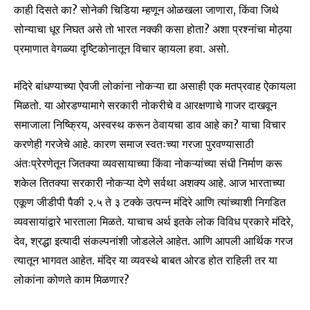
काही दिसते का? सोनेकी चिडिया म्हणून ओळखला जाणारा, किंवा जिथे
conversation.
सोन्याचा धूर निघत असे तो भारत नक्की कसा होता? अशा प्रश्नांचा मोठ्या
To subscribe, simply enter your email address on our website
प्रमाणात वेगळ्या दृष्टिकोनातून विचार व्हायला हवा. असो.
or click the subscribe button below. Don't worry, we respect
your privacy and won't spam your inbox. Your information is
मंदिरे बांधण्याच्या ऐवजी लोकांना नोकऱ्या द्या असाही एक मतप्रवाह ऐकायला
safe with us.
मिळतो. या ओरडण्यामागे सरकारी नोकरीचे व आरक्षणाचे गाजर दाखवून
समाजाला निष्क्रिय, अस्वस्थ करून ठेवायचा डाव आहे का? याचा विचार
करणेही गरजेचे आहे. कारण समाज स्वतःच्या गरजा पुरवण्यासाठी
अंतःप्रेरणेतून जितक्या व्यवसायाच्या किंवा नोकऱ्यांच्या संधी निर्माण करू
SUBSCRIBE
शकेल तितक्या सरकारी नोकऱ्या देणे सर्वथा अशक्य आहे. आज भारताच्या
एकूण जीडीपी पैकी २.५ ते ३ टक्के उत्पन्न मंदिरे आणि त्यांच्याशी निगडित
I've read and accept the
Privacy Policy
.
व्यवसायांद्वारे भारताला मिळते. याचाच अर्थ इतके लोक विविध प्रकारे मंदिरे,
देव, श्रद्धा इत्यादी संकल्पनांशी जोडलेले आहेत. आणि आपली आर्थिक गरज
त्यातून भागवत आहेत. मंदिर या व्यवस्थे बाबत ओरड होत राहिली तर या
6,300
32,111
75
लोकांना कोणते काम मिळणार?
Fans
Followers
Followers