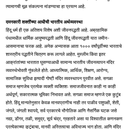
त्यामागची मूळ संकल्पना मांडण्याचा हा प्रयत्न आहे.
दमनकारी शक्तींच्या आधीची भारतीय अर्थव्यवस्था
हिंदू धर्म ही एक अतिशय विशेष अशी जीवनपद्धती आहे. अब्रहामिक
पंथामधील धार्मिक आयुष्यपद्धती आणि हिंदू जीवनपद्धती यात जमीन-
आसमानाचा फरक आहे. अनेक अभ्यासक आता १००० वर्षांपूर्वीच्या भारताचे
शास्त्रीय पद्धतीने चित्रण करू लागले आहेत. मुस्लीम किंवा इतर
आक्रांतांच्या भारतात घुसण्याआधी सामान्य भारतीय जीवनव्यापन मंदिर
व्यवस्थेभोवती गुंफलेले होते. आध्यात्मिक, आर्थिक, शिक्षण, आरोग्य,
सामाजिक सुविधा इत्यादी गोष्टी मंदिर व्यवस्थापन पुरवीत असे. सगळा
समाज म्हणजेच प्रत्येक व्यक्ती व्यक्तिशः समाजजीवनात काही ना काही
अर्थपूर्ण, सकारात्मक भूमिका निभावत असे. सगळा समाज म्हणजे एक कुटुंब
होते. हिंदू मान्यतेनुसार केवळ मानवप्राणीच नाही तर पाळीव पशुपक्षी, शेती,
जंगले, जंगली श्वापदे, सर्व प्रकारचे भौगोलिक आणि नैसर्गिक घटक जसे
नद्या, डोंगर, तळी, समुद्र, सूर्य चंद्र, ग्रहतारे असा या विश्वातील कणनकण
प्रत्येकाच्या कुटुंबाचा, मानवी अस्तित्वाचा अविभाज्य भाग होता. आणि मंदिर