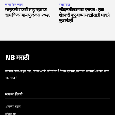
सामाजिक न्याय
मराठवाडा
छत्रपती राजर्षी शाहू महाराज
संवेदनशीलपणाचा प्रत्यय : एका
सामाजिक न्याय पुरस्कार २०२६
शेतकरी कुटुंबाच्या मदतीसाठी धावले
मुख्यमंत्री
NB मराठी
बातम्या जशा आहेत तशा, ताज्या आणि तर्कसंगत ! विचार देशाचा, कानोसा जगाचा! आवाज नव्या
भारताचा !
आमच्या विषयी
आमच्या बद्दल
सोबत या