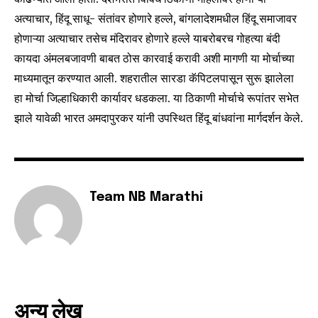
अत्याचार, हिंदू साधू- संतांवर होणारे हल्ले, बांगलादेशमधील हिंदू समाजावर
होणाऱ्या अत्याचार तसेच मंदिरावर होणारे हल्ले याबरोबरच गोहत्या बंदी
कायदा अंमलबजावणी बाबत ठोस कारवाई करावी अशी मागणी या मोर्चाच्या
Join our community of
माध्यमातून करण्यात आली. शहरातील सारडा कॅपिटलपासून सुरू झालेला
SUBSCRIBERS and be part of the
हा मोर्चा जिल्हाधिकारी कार्यावर धडकला. या ठिकाणी मोर्चाचे रूपांतर सभेत
conversation.
झाले यावेळी भारत अमदापुरकर यांनी उपस्थित हिंदू बांधवांना मार्गदर्शन केले.
To subscribe, simply enter your email address on our website
or click the subscribe button below. Don't worry, we respect
your privacy and won't spam your inbox. Your information is
safe with us.
Team NB Marathi
SUBSCRIBE
अन्य लेख
I've read and accept the
Privacy Policy
.