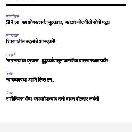
सामाजिक
SIR ला १७ ऑगस्टपर्यंत मुदतवाढ, मतदार नोंदणीची सोपी पद्धत
6,300
32,111
75
Fans
Followers
Followers
संपादकीय
शिक्षणातील बदलांचे आनंदवारे!
संस्कृती
‘सारनाथ’चा प्रवास : बुद्धपर्वापासून जागतिक वारसा स्थळापर्यंत
विशेष
न्यायव्यवस्था आणि लिव्ह इन..
विशेष
साहित्यिक भीष्म: महामहोपाध्याय दत्तो वामन पोतदार जयंती