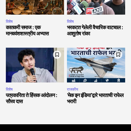
विशेष
विशेष
कातकरी समाज : एक
भरकटत गेलेली वैचारिक वाटचाल :
मानववंशशास्त्रीय अभ्यास
आशुतोष रांका
विशेष
राजकीय
पत्रकारिता ते हिंसक आंदोलन :
‘मेक इन इंडिया’द्वारे भारताची राफेल
सौरव दास
भरारी