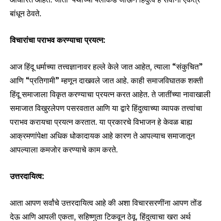
Join our community of
बांधून ठेवते.
SUBSCRIBERS and be part of the
conversation.
विचारांचा पराभव करण्याचा प्रयत्न:
To subscribe, simply enter your email address on our website
or click the subscribe button below. Don't worry, we respect
आज हिंदू धर्माच्या तत्त्वज्ञानावर हल्ले केले जात आहेत, त्याला “संकुचित”
your privacy and won't spam your inbox. Your information is
आणि “प्रतिगामी” म्हणून दाखवले जात आहे. काही समाजविघातक शक्ती
safe with us.
हिंदू समाजाला विकृत करण्याचा प्रयत्न करत आहेत. ते जातींच्या नावाखाली
समाजात विखुरलेपण पसरवतात आणि या द्वारे हिंदुत्वाच्या व्यापक तत्त्वांचा
पराभव करायचा प्रयत्न करतात. या प्रकारचे विभाजन हे केवळ बाह्य
आक्रमणांपेक्षा अधिक धोकादायक आहे कारण ते आपल्याच समाजातून
आपल्याला कमजोर करण्याचे काम करते.
SUBSCRIBE
उत्तरदायित्व:
I've read and accept the
Privacy Policy
.
आता आपण सर्वांचे उत्तरदायित्व आहे की अशा विचारसरणींना आपण तोंड
देऊ आणि आपली एकता, सहिष्णुता टिकवून ठेवू. हिंदुत्वाचा खरा अर्थ
6,300
32,111
75