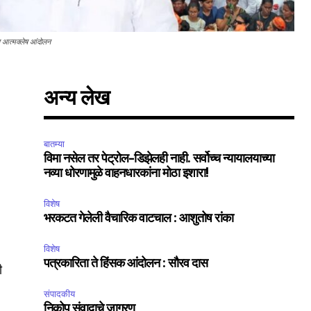
ात आत्मक्लेष आंदोलन
अन्य लेख
SUBSCRIBE
बातम्या
विमा नसेल तर पेट्रोल-डिझेलही नाही. सर्वोच्च न्यायालयाच्या
ccept the
Privacy Policy
.
नव्या धोरणामुळे वाहनधारकांना मोठा इशारा!
विशेष
भरकटत गेलेली वैचारिक वाटचाल : आशुतोष रांका
विशेष
पत्रकारिता ते हिंसक आंदोलन : सौरव दास
ी
75
Followers
संपादकीय
निकोप संवादाचे जागरण