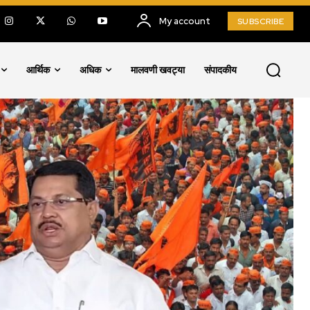
My account
SUBSCRIBE
आर्थिक
अधिक
मालवणी खवट्या
संपादकीय