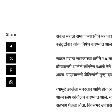
Join our commu
SUBSCRIBERS an
Share
सकल मराठा समाजाच्यावतीने भर पावसाम
of the conversa
वडेट्टीवार यांचा निषेध करण्यात आल
To subscribe, simply enter your e
सकल मराठा समाजाच्या वतीने 24 ता
the subscribe button below. Don'
won't spam your inbox. Your infor
दौऱ्यावरती आलेले काँग्रेस पक्षाचे ने
आला. याप्रकरणी पोलिसांनी गुन्हा द
त्यामुळे झालेला मनस्ताप आणि होत असल
आत्मक्लेष आंदोलन करण्यात आले. य
6,300
Fans
सहभाग घेतला होता. दिवसभर उपवास