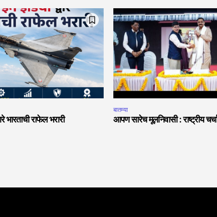
बातम्या
वारे भारताची राफेल भरारी
आपण सारेच मूलनिवासी : राष्ट्रीय चर्