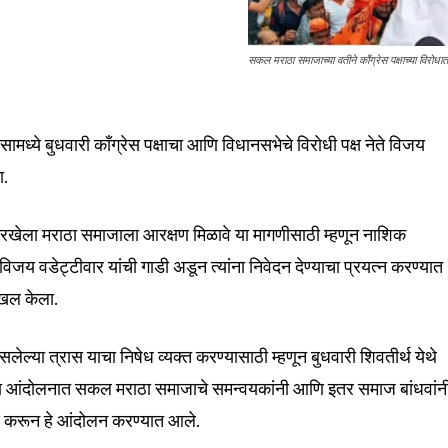
सकल मराठा समाजाच्या वतीने काँग्रेस पक्षाच्या विरोध
nity of
d be part
ध्ये बुधवारी काँग्रेस पक्षाचा आणि विधानसभेचे विरोधी पक्ष नेते विजय
tion.
ा.
mail address on our website or click
रखेला मराठा समाजाला आरक्षण मिळावे या मागणीसाठी म्हणून नाशिक
t worry, we respect your privacy and
I've read and a
mation is safe with us.
ते विजय वडेट्टीवार यांची गाडी अडून त्यांना निवेदन देण्याचा प्रयत्न करण्यात
ाखल केला.
ेल्या त्रास याचा निषेध व्यक्त करण्यासाठी म्हणून बुधवारी शिवतीर्थ येथे
ा आंदोलनात सकल मराठा समाजाचे समन्वयकांनी आणि इतर समाज बांधवांन
32,111
Followers
 करून हे आंदोलन करण्यात आले.