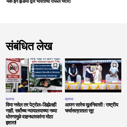
‘मेक इन इंडिया’द्वारे भारताची राफेल भरारी
संबंधित लेख
बातम्या
बातम्या
विमा नसेल तर पेट्रोल-डिझेलही
आपण सारेच मूलनिवासी : राष्ट्रीय
नाही. सर्वोच्च न्यायालयाच्या नव्या
चर्चासत्रातला सूर
धोरणामुळे वाहनधारकांना मोठा
इशारा!