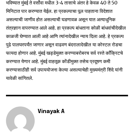
भविष्यात मुंबई ते वर्सोवा मधील 3-4 तासाचे अंतर हे केवळ 40 ते 50
SUBSCRIBE
मिनिटात पार करण्यात येईल. हा प्रकल्पाचा पूल पाहताना विदेशात
असल्याची जाणीव होत असल्याची घडणावळ असून यात अत्याधुनिक
I've read and accept the
Privacy Policy
.
तंत्रज्ञान वापरण्यात आले आहे. हा प्रकल्प बांधताना कोळी बांधवांचीदेखील
काळजी घेण्यात आली आहे आणि त्यांनादेखील न्याय दिला आहे. हे प्रकल्प
पुढे पालघरपर्यंत जाणार असून वाढवण बंदरालादेखील या कोस्टल रोडचा
6,300
32,111
75
फायदा होणार आहे. मुंबई खड्डेमुक्त करण्याबरोबरच सर्व रस्ते काँक्रिटचे
Fans
Followers
Followers
करण्यात येणार आहे. मुंबई वाहतूक कोंडीमुक्त तसेच प्रदूषण कमी
करण्यासाठीही सर्व उपाययोजना केल्या असल्याचेही मुख्यमंत्री शिंदे यांनी
यावेळी सांगितले.
Vinayak A