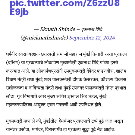
pic.twitter.com/Z6zzU8
E9jb
— Eknath Shinde – एकनाथ शिंदे
(@mieknathshinde)
September 12, 2024
Join our community of
धर्मवीर स्वराज्यरक्षक छत्रपती संभाजी महाराज मुंबई किनारी रस्ता प्रकल्प
SUBSCRIBERS and be part of the
(दक्षिण) या प्रकल्पाचे लोकार्पण मुख्यमंत्री एकनाथ शिंदे यांच्या हस्ते
conversation.
करण्यात आले. या लोकार्पणप्रसंगी उपमुख्यमंत्री देवेंद्र फडणवीस, शालेय
शिक्षण मंत्री तथा मुंबई शहर पालकमंत्री दीपक केसरकर, कौशल्य विकास
To subscribe, simply enter your email address on our website
उद्योजकता व नाविन्यता मंत्री तथा मुंबई उपनगर पालकमंत्री मंगल प्रभात
or click the subscribe button below. Don't worry, we respect
your privacy and won't spam your inbox. Your information is
लोढा, गृह विभागाचे अपर मुख्य सचिव इक्बाल सिंह चहल, मुंबई
safe with us.
महानगरपालिका आयुक्त भूषण गगराणी आदी उपस्थित होते.
मुख्यमंत्री म्हणाले की, मुंबईतील गेमचेंजर प्रकल्पाचे टप्पे पुढे जात असून
यानंतर वर्सोवा, भायंदर, विरारपर्यंत हा प्रकल्प सुद्धा पुढे नेत आहोत.