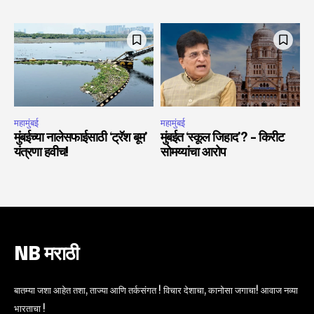
महामुंबई
महामुंबई
मुंबईच्या नालेसफाईसाठी ‘ट्रॅश बूम’
मुंबईत ‘स्कूल जिहाद’? – किरीट
यंत्रणा हवीच!
सोमय्यांचा आरोप
NB मराठी
बातम्या जशा आहेत तशा, ताज्या आणि तर्कसंगत ! विचार देशाचा, कानोसा जगाचा! आवाज नव्या
भारताचा !