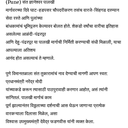
(Pune) संत ज्ञानेश्वर पालखी
मार्गावरच्या दिवे घाट-हडपसर चौपदरीकरण तसंच वारजे-सिंहगड दरम्यान
सेवा रस्ते आणि पुलांच्या
बांधकामांचं भूमिपूजन केल्यावर बोलत होते. शेकडो वर्षांचा वारीचा इतिहास
असलेल्या आळंदी-पंढरपूर
आणि देहू-पंढरपूर या पालखी मार्गाची निर्मिती करण्याची संधी मिळाली, याचा
आपल्याला अतिशय
आनंद होत असल्याचं ते म्हणाले.
पुणे विमानतळाला संत तुकारामांचं नाव देण्याची मागणी आपण स्वत:
Join our community of
SUBSCRIBERS and be part of the
प्रधानमंत्री नरेंद्र मोदी
conversation.
यांच्याकडे करून त्यासाठी पाठपुरावाही करणार आहोत, असं त्यांनी
सांगितलं. पालखी मार्गाचं काम
To subscribe, simply enter your email address on our website
पूर्ण झाल्यानंतर विठ्ठलाच्या दर्शनाची आस घेऊन जाणाऱ्या प्रत्येक
or click the subscribe button below. Don't worry, we respect
your privacy and won't spam your inbox. Your information is
वारकऱ्याला दिलासा मिळेल, असा
safe with us.
विश्वास उपमुख्यमंत्री देवेंद्र फडणवीस यांनी व्यक्त केला.