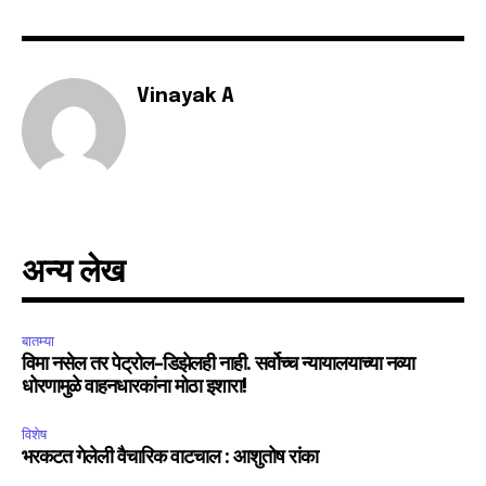
Vinayak A
SUBSCRIBE
I've read and accept the
Privacy Policy
.
6,300
32,111
75
अन्य लेख
Fans
Followers
Followers
बातम्या
विमा नसेल तर पेट्रोल-डिझेलही नाही. सर्वोच्च न्यायालयाच्या नव्या
धोरणामुळे वाहनधारकांना मोठा इशारा!
विशेष
भरकटत गेलेली वैचारिक वाटचाल : आशुतोष रांका