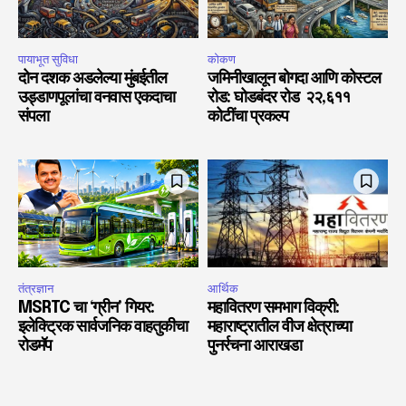
पायाभूत सुविधा
कोकण
दोन दशक अडलेल्या मुंबईतील
जमिनीखालून बोगदा आणि कोस्टल
उड्डाणपूलांचा वनवास एकदाचा
रोड: घोडबंदर रोड ₹२२,६११
संपला
कोटींचा प्रकल्प
तंत्रज्ञान
आर्थिक
MSRTC चा ‘ग्रीन’ गियर:
महावितरण समभाग विक्री:
इलेक्ट्रिक सार्वजनिक वाहतुकीचा
महाराष्ट्रातील वीज क्षेत्राच्या
रोडमॅप
पुनर्रचना आराखडा