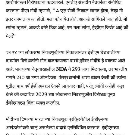
आरोपांवरून विरोधकांना फटकारले. एनडीए संसदीय बैठकीला संबोधित
करताना पीएम मोदी म्हणाले, ” 4 जून रोजी निकाल लागत होता, तेव्हा मी
इतर कामात व्यस्त होतो. मला फोन येत होते. आकडे सांगितले जात होते. मी
त्यांना म्हटलं, आकडे वगैरे ठिक आहे, पण मला सांगा, ईव्हीएम जिवंत आहे की
मेलं?’
२०२४ च्या लोकसभा निवडणुकीच्या निकालानंतर ईव्हीएम छेडछाडीच्या
दाव्यांवर विरोधकांनी मौन बाळगल्याच्या पार्श्वभूमीवर मोदींचे हे वक्तव्य आले
आहे. भाजपच्या नेतृत्वाखालील
NDA
ने 293 जागा मिळवल्या, तर भारतीय
गटाने 230 चा टप्पा ओलांडला. पंतप्रधानांनी आशा व्यक्त केली की त्यांना
पुढील पाच वर्षे ईव्हीएमबद्दल ऐकावे लागणार नाही, परंतु त्यांनी असेही नमूद
Join our community of
केले की कदाचित 2029 च्या लोकसभा निवडणुकीत विरोधक पुन्हा
SUBSCRIBERS and be part of the
ईव्हीएमबद्दल चिंता व्यक्त करतील.
conversation.
मोदींच्या टिप्पण्या भारताच्या निवडणूक प्रक्रियेतील ईव्हीएमच्या
To subscribe, simply enter your email address on our website
अखंडतेभोवती चालू असलेल्या वादाचे प्रतिबिंबित करतात. ईव्हीएमच्या
or click the subscribe button below. Don't worry, we respect
your privacy and won't spam your inbox. Your information is