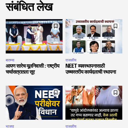
संबंधित लेख
बातम्या
राजकीय
आपण सारेच मूलनिवासी : राष्ट्रीय
NEET व्यवस्थापनासाठी
चर्चासत्रातला सूर
उच्चस्तरीय कार्यदलाची स्थापना
भाजपा
राजकीय