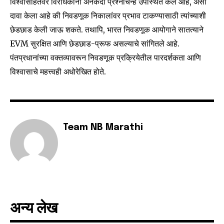
विश्वासार्हतेवर विरोधकांनी अनेकदा प्रश्नचिन्ह उपस्थित केले आहे, असा
safe with us.
दावा केला आहे की निवडणूक निकालांवर प्रभाव टाकण्यासाठी त्यांच्याशी
छेडछाड केली जाऊ शकते. तथापि, भारत निवडणूक आयोगाने सातत्याने
EVM सुरक्षित आणि छेडछाड-प्रूफ असल्याचे सांगितले आहे.
पंतप्रधानांच्या वक्तव्यावरून निवडणूक प्रक्रियेतील पारदर्शकता आणि
विश्वासाचे महत्त्वही अधोरेखित होते.
SUBSCRIBE
I've read and accept the
Privacy Policy
.
Team NB Marathi
6,300
32,111
75
Fans
Followers
Followers
अन्य लेख