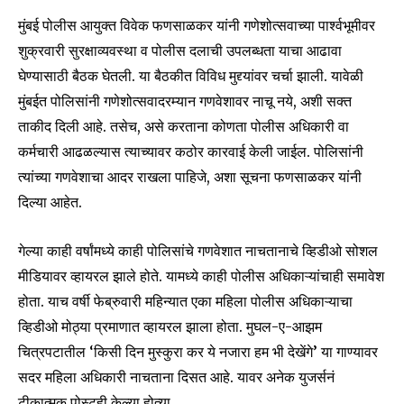
मुंबई पोलीस आयुक्त विवेक फणसाळकर यांनी गणेशोत्सवाच्या पार्श्वभूमीवर
शुक्रवारी सुरक्षाव्यवस्था व पोलीस दलाची उपलब्धता याचा आढावा
घेण्यासाठी बैठक घेतली. या बैठकीत विविध मुद्द्यांवर चर्चा झाली. यावेळी
मुंबईत पोलिसांनी गणेशोत्सवादरम्यान गणवेशावर नाचू नये, अशी सक्त
ताकीद दिली आहे. तसेच, असे करताना कोणता पोलीस अधिकारी वा
कर्मचारी आढळल्यास त्याच्यावर कठोर कारवाई केली जाईल. पोलिसांनी
त्यांच्या गणवेशाचा आदर राखला पाहिजे, अशा सूचना फणसाळकर यांनी
दिल्या आहेत.
गेल्या काही वर्षांमध्ये काही पोलिसांचे गणवेशात नाचतानाचे व्हिडीओ सोशल
Join our community of
SUBSCRIBERS and be part of the
मीडियावर व्हायरल झाले होते. यामध्ये काही पोलीस अधिकाऱ्यांचाही समावेश
conversation.
होता. याच वर्षी फेब्रुवारी महिन्यात एका महिला पोलीस अधिकाऱ्याचा
व्हिडीओ मोठ्या प्रमाणात व्हायरल झाला होता. मुघल-ए-आझम
To subscribe, simply enter your email address on our website
चित्रपटातील ‘किसी दिन मुस्कुरा कर ये नजारा हम भी देखेंगे’ या गाण्यावर
or click the subscribe button below. Don't worry, we respect
your privacy and won't spam your inbox. Your information is
सदर महिला अधिकारी नाचताना दिसत आहे. यावर अनेक युजर्सनं
safe with us.
टीकात्मक पोस्टही केल्या होत्या.