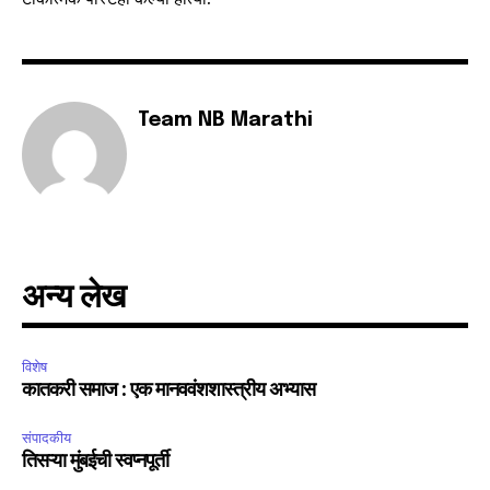
Team NB Marathi
SUBSCRIBE
I've read and accept the
Privacy Policy
.
6,300
32,111
75
अन्य लेख
Fans
Followers
Followers
विशेष
कातकरी समाज : एक मानववंशशास्त्रीय अभ्यास
संपादकीय
तिसऱ्या मुंबईची स्वप्नपूर्ती