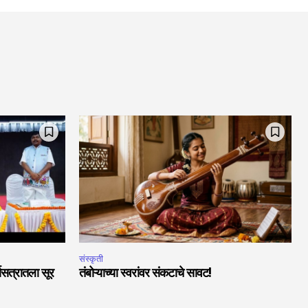
संस्कृती
चासत्रातला सूर
तंबोऱ्याच्या स्वरांवर संकटाचे सावट!