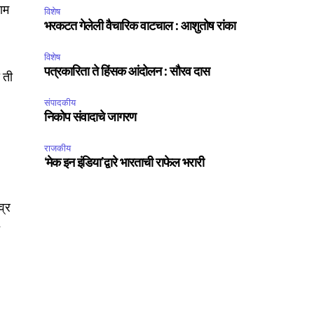
राम
विशेष
भरकटत गेलेली वैचारिक वाटचाल : आशुतोष रांका
SUBSCRIBE
विशेष
ccept the
Privacy Policy
.
पत्रकारिता ते हिंसक आंदोलन : सौरव दास
ी ती
संपादकीय
निकोप संवादाचे जागरण
राजकीय
‘मेक इन इंडिया’द्वारे भारताची राफेल भरारी
75
Followers
व्र
त