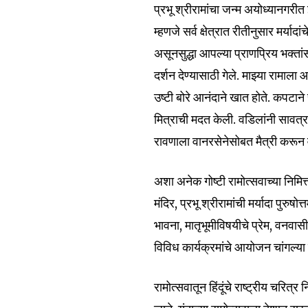
of the conversa
प्रभू श्रीरामांचा जन्म अयोध्यानगरीत झा
म्हणजे सर्व क्षेत्रात रीतीनुसार मर्याद
To subscribe, simply enter your e
असूनसुद्धा आपल्या प्राणप्रिय भक्तां
the subscribe button below. Don'
दर्शन देण्यासाठी गेले. माझ्या रामाला
won't spam your inbox. Your infor
उष्टी बोरे आनंदाने खात होते. कपटान
मित्राची मदत केली. वडिलांनी सावत्
रावणाला वानरसेनेसोबत मैत्री करून व 
6,300
अशा अनेक गोष्टी रामोत्सवाच्या निमित
Fans
मंदिर, प्रभू श्रीरामांची मर्यादा पुर
भावना, मातृभूमीविषयीचे प्रेम, वनवास
विविध कार्यक्रमांचे आयोजन चांगल्या प
रामोत्सवातून हिंदूंचे राष्ट्रीय चरित्