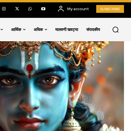
My account
SUBSCRIBE
आर्थिक
अधिक
मालवणी खवट्या
संपादकीय