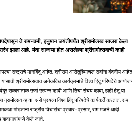
षप्रतिपदेपासून ते रामनवमी, हनुमान जयंतीपर्यंत श्रीरामोत्सव साजरा केला
्रारंभ झाला आहे. यंदा साजऱ्या होत असलेल्या श्रीरामोत्सवाची काही
 आपल्या राष्ट्राचे मानबिंदू आहेत. श्रीराम आसेतुहिमाचल सर्वांना वंदनीय आहेत
यावे यासाठी श्रीरामोत्सवात अनेकविध कार्यक्रमांचे विश्व हिंदू परिषदेचे आयोज
र्वदूर सकारात्मक उर्जा उत्पन्न व्हावी आणि तिचा संचय व्हावा, हाही हेतू या
हा ग्रामोत्सव व्हावा, असे प्रयत्न विश्व हिंदू परिषदेचे कार्यकर्ते करतात. राम
 रामकथा मांडताना राष्ट्रीय विचारांचा प्रचार-प्रसार, राम भजने आदी
nity of
गावागावांमध्ये केले जाते.
d be part