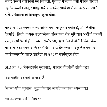
सादर करून रसिकांची मने जिंकली. पुण्यात भारतीय विद्या भवनचे सरदार
महादेव बळवंत नातू सभागृह येथे या कार्यक्रमाचे आयोजन करण्यात आले
होते. रसिकांना तो विनामूल्य खुला होता.
भारतीय विद्या भवनचे मानद सचिव प्रा. नंदकुमार काकिर्डे, डॉ. निलीमा
देशपांडे -हिरवे, कथक पाठशालेच्या संस्थापक नेहा मुथियान आदींची यावेळी
प्रमुख उपस्थिती होती. श्वेता राजोपाध्ये, ऋचा ढेकणे यांनी निवेदन केले.
भारतीय विद्या भवन आणि इन्फोसिस फाऊंडेशनच्या सांस्कृतिक प्रसार
कार्यक्रमांतर्गत सादर झालेला हा २१८ वा कार्यक्रम होता.
Join our community of
SUBSCRIBERS and be part of the
SIR ला १७ ऑगस्टपर्यंत मुदतवाढ, मतदार नोंदणीची सोपी पद्धत
conversation.
शिक्षणातील बदलांचे आनंदवारे!
To subscribe, simply enter your email address on our website
or click the subscribe button below. Don't worry, we respect
‘सारनाथ’चा प्रवास : बुद्धपर्वापासून जागतिक वारसा स्थळापर्यंत
your privacy and won't spam your inbox. Your information is
safe with us.
न्यायव्यवस्था आणि लिव्ह इन..