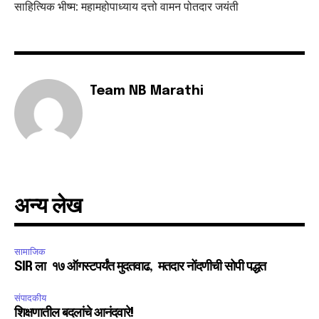
साहित्यिक भीष्म: महामहोपाध्याय दत्तो वामन पोतदार जयंती
SUBSCRIBE
Team NB Marathi
I've read and accept the
Privacy Policy
.
6,300
32,111
75
Fans
Followers
Followers
अन्य लेख
सामाजिक
SIR ला १७ ऑगस्टपर्यंत मुदतवाढ, मतदार नोंदणीची सोपी पद्धत
संपादकीय
शिक्षणातील बदलांचे आनंदवारे!