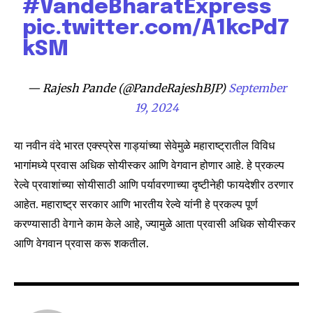
#VandeBharatExpress
safe with us.
pic.twitter.com/A1kcPd7
kSM
— Rajesh Pande (@PandeRajeshBJP)
September
SUBSCRIBE
19, 2024
I've read and accept the
Privacy Policy
.
या नवीन वंदे भारत एक्स्प्रेस गाड्यांच्या सेवेमुळे महाराष्ट्रातील विविध
भागांमध्ये प्रवास अधिक सोयीस्कर आणि वेगवान होणार आहे. हे प्रकल्प
रेल्वे प्रवाशांच्या सोयीसाठी आणि पर्यावरणाच्या दृष्टीनेही फायदेशीर ठरणार
6,300
32,111
75
आहेत. महाराष्ट्र सरकार आणि भारतीय रेल्वे यांनी हे प्रकल्प पूर्ण
Fans
Followers
Followers
करण्यासाठी वेगाने काम केले आहे, ज्यामुळे आता प्रवासी अधिक सोयीस्कर
आणि वेगवान प्रवास करू शकतील.