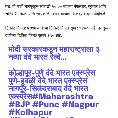
वेळ: ही गाडी नागपूरहून सकाळी १०:०० वाजता मंगळवार, गुरुवार आणि
शनिवारी निघते आणि सायंकाळी ७:०० वाजता सिकंदराबादला पोहोचते.
टिकीट किंमत: प्रथम दर्जाच्या टिकिट किंमत सुमारे ₹१४०० आहे, तर दुय्यम
दर्जाच्या टिकिट किंमत सुमारे ₹९५० आहे.
मोदी सरकारकडून महाराष्ट्राला ३
नव्या वंदे भारत रेल्वे…
कोल्हापूर-पुणे वंदे भारत एक्स्प्रेस
Join our community of
पुणे-हुबळी वंदे भारत एक्स्प्रेस
SUBSCRIBERS and be part of the
नागपूर-सिकंदराबाद वंदे भारत
conversation.
एक्स्प्रेस
#Maharashtra
#BJP
#Pune
#Nagpur
To subscribe, simply enter your email address on our website
or click the subscribe button below. Don't worry, we respect
#Kolhapur
your privacy and won't spam your inbox. Your information is