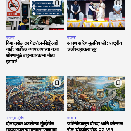
बातम्या
बातम्या
विमा नसेल तर पेट्रोल-डिझेलही
आपण सारेच मूलनिवासी : राष्ट्रीय
नाही. सर्वोच्च न्यायालयाच्या नव्या
चर्चासत्रातला सूर
धोरणामुळे वाहनधारकांना मोठा
इशारा!
पायाभूत सुविधा
कोकण
दोन दशक अडलेल्या मुंबईतील
जमिनीखालून बोगदा आणि कोस्टल
उड्डाणपूलांचा वनवास एकदाचा
रोड: घोडबंदर रोड ₹२२,६११