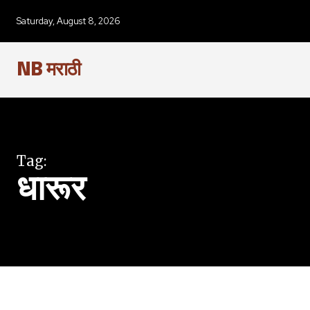
SUBSCRIBERS an
Saturday, August 8, 2026
of the conversa
NB मराठी
To subscribe, simply enter your e
the subscribe button below. Don'
won't spam your inbox. Your infor
Tag:
धारूर
6,300
Fans