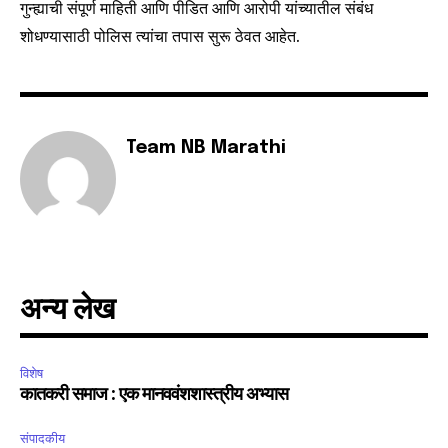
safe with us.
गुन्ह्याची संपूर्ण माहिती आणि पीडित आणि आरोपी यांच्यातील संबंध
शोधण्यासाठी पोलिस त्यांचा तपास सुरू ठेवत आहेत.
SUBSCRIBE
Team NB Marathi
I've read and accept the
Privacy Policy
.
6,300
32,111
75
Fans
Followers
Followers
अन्य लेख
विशेष
कातकरी समाज : एक मानववंशशास्त्रीय अभ्यास
संपादकीय