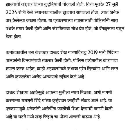
झाल्याची तक्रार तिच्या कुटुंबियांनी नोंदवली होती. तिचा मृतदेह 27 जुलै
2024 रोजी रेल्वे स्थानकाजवळील झुडपात सापडला होता, त्यात अनेक
वार केलेल्या जखमा होत्या. या प्रकरणाच्या तपासासाठी पोलिसांनी सात
पथके तयार केली होती आणि संशयिताचा शोध घेत होते, जो बेंगळुरूला पळून
गेला होता.
कर्नाटकातील बस कंडक्टर दाऊद शेख याच्याविरुद्ध 2019 मध्ये शिंदेच्या
पालकांनी विनयभंगाची तक्रार केली होती. पोलिस हत्येमागील कारणाचा
तपास करत आहेत, काही अहवालांमध्ये संभाव्य प्रेम त्रिकोण आणि लग्न
आणि क्रूरतेचा आरोप असल्याचे सूचित केले आहे.
Join our community of
दाऊद शेखच्या अटकेमुळे आपल्या मुलीला न्याय मिळावा, अशी मागणी
SUBSCRIBERS and be part of the
करणाऱ्या यशश्री शिंदे यांच्या कुटुंबावर काहीशी संकट आले आहे. या
conversation.
प्रकरणामुळे अनेकांनी आरोपींना फाशीची शिक्षा देण्याची मागणी केली
To subscribe, simply enter your email address on our website
आहे.या घटने मध्ये लव्ह जिहाद चा धोका आणखी वाढला आहे.
or click the subscribe button below. Don't worry, we respect
your privacy and won't spam your inbox. Your information is