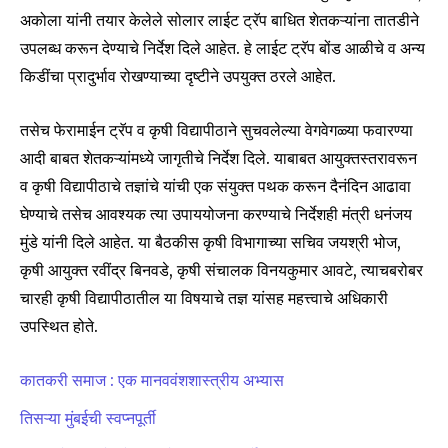
अकोला यांनी तयार केलेले सोलार लाईट ट्रॅप बाधित शेतकऱ्यांना तातडीने
उपलब्ध करून देण्याचे निर्देश दिले आहेत. हे लाईट ट्रॅप बोंड आळीचे व अन्य
किडींचा प्रादुर्भाव रोखण्याच्या दृष्टीने उपयुक्त ठरले आहेत.
तसेच फेरामाईन ट्रॅप व कृषी विद्यापीठाने सुचवलेल्या वेगवेगळ्या फवारण्या
आदी बाबत शेतकऱ्यांमध्ये जागृतीचे निर्देश दिले. याबाबत आयुक्तस्तरावरून
व कृषी विद्यापीठाचे तज्ञांचे यांची एक संयुक्त पथक करून दैनंदिन आढावा
घेण्याचे तसेच आवश्यक त्या उपाययोजना करण्याचे निर्देशही मंत्री धनंजय
मुंडे यांनी दिले आहेत. या बैठकीस कृषी विभागाच्या सचिव जयश्री भोज,
कृषी आयुक्त रवींद्र बिनवडे, कृषी संचालक विनयकुमार आवटे, त्याचबरोबर
चारही कृषी विद्यापीठातील या विषयाचे तज्ञ यांसह महत्त्वाचे अधिकारी
Join our community of
उपस्थित होते.
SUBSCRIBERS and be part of the
conversation.
कातकरी समाज : एक मानववंशशास्त्रीय अभ्यास
तिसऱ्या मुंबईची स्वप्नपूर्ती
To subscribe, simply enter your email address on our website
or click the subscribe button below. Don't worry, we respect