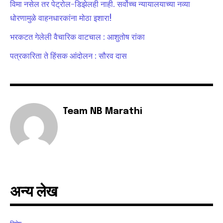
विमा नसेल तर पेट्रोल-डिझेलही नाही. सर्वोच्च न्यायालयाच्या नव्या
your privacy and won't spam your inbox. Your information is
safe with us.
धोरणामुळे वाहनधारकांना मोठा इशारा!
भरकटत गेलेली वैचारिक वाटचाल : आशुतोष रांका
पत्रकारिता ते हिंसक आंदोलन : सौरव दास
SUBSCRIBE
I've read and accept the
Privacy Policy
.
Team NB Marathi
6,300
32,111
75
Fans
Followers
Followers
अन्य लेख