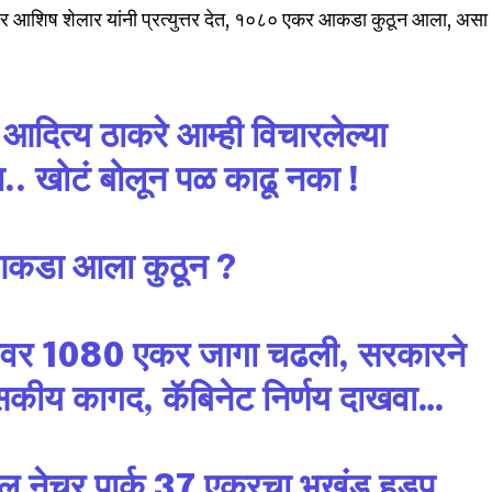
वर आशिष शेलार यांनी प्रत्युत्तर देत, १०८० एकर आकडा कुठून आला, असा
े आदित्य ठाकरे आम्ही विचारलेल्या
द्या.. खोटं बोलून पळ काढू नका !
nity of
डा आला कुठून ?
d be part
tion.
वावर 1080 एकर जागा चढली, सरकारने
mail address on our website or click
सकीय कागद, कॅबिनेट निर्णय दाखवा…
t worry, we respect your privacy and
I've read and a
mation is safe with us.
 नेचर पार्क 37 एकरचा भूखंड हडप