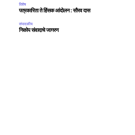
विशेष
पत्रकारिता ते हिंसक आंदोलन : सौरव दास
संपादकीय
निकोप संवादाचे जागरण
SUBSCRIBE
ccept the
Privacy Policy
.