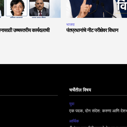
भाजपा
नासाठी उच्चस्तरीय कार्यदलाची
पंतप्रधानांचे नीट परीक्षेवर विधान
चर्चेतील विषय
युवा
एक पदक, दोन संदेश: करुणा आणि देशभ
आर्थिक