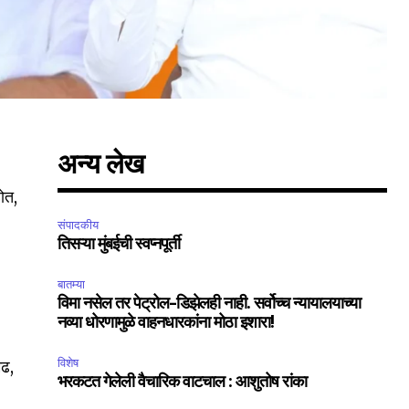
अन्य लेख
ोत,
संपादकीय
तिसऱ्या मुंबईची स्वप्नपूर्ती
बातम्या
विमा नसेल तर पेट्रोल-डिझेलही नाही. सर्वोच्च न्यायालयाच्या
नव्या धोरणामुळे वाहनधारकांना मोठा इशारा!
विशेष
मढ,
भरकटत गेलेली वैचारिक वाटचाल : आशुतोष रांका