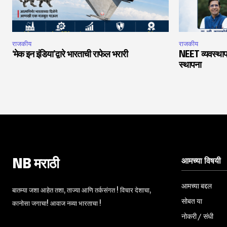
राजकीय
राजकीय
‘मेक इन इंडिया’द्वारे भारताची राफेल भरारी
NEET व्यवस्थाप
स्थापना
आमच्या विषयी
NB मराठी
आमच्या बद्दल
बातम्या जशा आहेत तशा, ताज्या आणि तर्कसंगत ! विचार देशाचा,
सोबत या
कानोसा जगाचा! आवाज नव्या भारताचा !
नोकरी / संधी