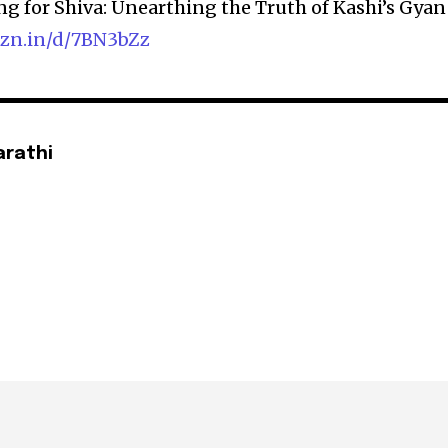
ng for Shiva: Unearthing the Truth of Kashi’s Gyan
mzn.in/d/7BN3bZz
arathi