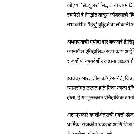
खोट्या ‘सेक्युलर’ सिद्धांतांना जन्म 
रचलेले हे सिद्धांत वाचून कोणत्याही 
तथाकथित ‘हिंदू’ बुद्धिजीवी लोकांनी
अधमपणाची मर्यादा पार करणारे हे सिद्
त्यामागील ऐतिहासिक सत्य काय आहे? म
राजकीय, कायदेशीर लढाया लढल्या? य
स्वतंत्र भारतातील काँग्रेस नेते, व
न्यायसंगत ठरवत होते किंवा काळा इ
होता, हे या पुस्तकात ऐतिहासिक तथ्य
अशाप्रकारे काशीक्षेत्राची मुक्ती डोळ
धार्मिक, राजकीय चळवळ आणि तिला विरोध
लेखाजोखा मांडलेला आहे.