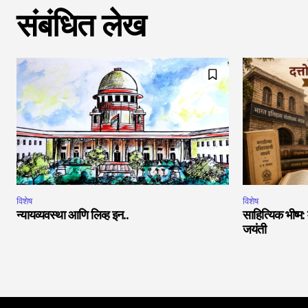
संबंधित लेख
विशेष
विशेष
न्यायव्यवस्था आणि लिव्ह इन..
साहित्यिक भीष्म:
जयंती