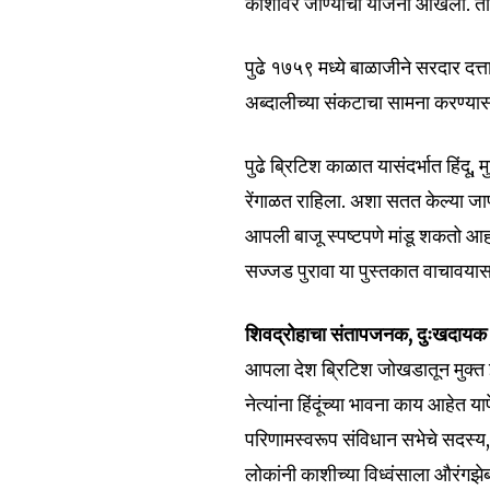
काशीवर जाण्याची योजना आखली. तीही 
पुढे १७५९ मध्ये बाळाजीने सरदार दत्त
अब्दालीच्या संकटाचा सामना करण्यास
Join our commu
SUBSCRIBERS an
पुढे ब्रिटिश काळात यासंदर्भात हिंदू
of the conversa
रेंगाळत राहिला. अशा सतत केल्या जाण
आपली बाजू स्पष्टपणे मांडू शकतो आहो
To subscribe, simply enter your e
सज्जड पुरावा या पुस्तकात वाचावया
the subscribe button below. Don'
won't spam your inbox. Your infor
शिवद्रोहाचा संतापजनक, दुःखदायक
आपला देश ब्रिटिश जोखडातून मुक्त झाल्य
नेत्यांना हिंदूंच्या भावना काय आहेत 
परिणामस्वरूप संविधान सभेचे सदस्य, 
6,300
लोकांनी काशीच्या विध्वंसाला औरंगझ
Fans