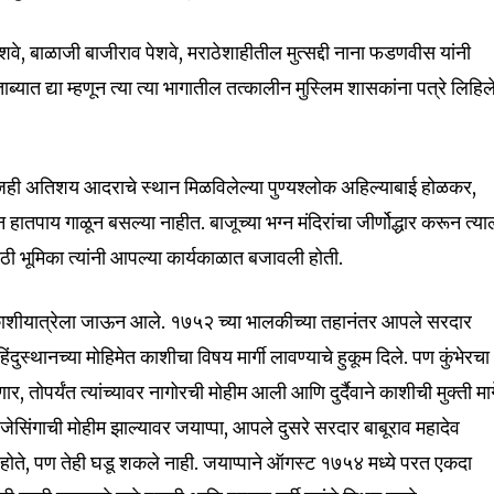
े, बाळाजी बाजीराव पेशवे, मराठेशाहीतील मुत्सद्दी नाना फडणवीस यांनी
ा ताब्यात द्या म्हणून त्या त्या भागातील तत्कालीन मुस्लिम शासकांना पत्रे लिहि
 अतिशय आदराचे स्थान मिळविलेल्या पुण्यश्लोक अहिल्याबाई होळकर,
 हातपाय गाळून बसल्या नाहीत. बाजूच्या भग्न मंदिरांचा जीर्णोद्धार करून त्या
 मोठी भूमिका त्यांनी आपल्या कार्यकाळात बजावली होती.
 काशीयात्रेला जाऊन आले. १७५२ च्या भालकीच्या तहानंतर आपले सरदार
ंदुस्थानच्या मोहिमेत काशीचा विषय मार्गी लावण्याचे हुकूम दिले. पण कुंभेरचा
, तोपर्यंत त्यांच्यावर नागोरची मोहीम आली आणि दुर्दैवाने काशीची मुक्ती मा
ेसिंगाची मोहीम झाल्यावर जयाप्पा, आपले दुसरे सरदार बाबूराव महादेव
र होते, पण तेही घडू शकले नाही. जयाप्पाने ऑगस्ट १७५४ मध्ये परत एकदा