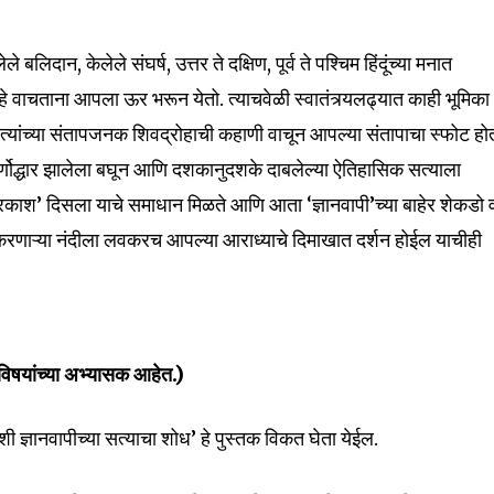
 बलिदान, केलेले संघर्ष, उत्तर ते दक्षिण, पूर्व ते पश्चिम हिंदूंच्या मनात
हे वाचताना आपला ऊर भरून येतो. त्याचवेळी स्वातंत्र्यलढ्यात काही भूमिका
 नेत्यांच्या संतापजनक शिवद्रोहाची कहाणी वाचून आपल्या संतापाचा स्फोट हो
 जीर्णोद्धार झालेला बघून आणि दशकानुदशके दाबलेल्या ऐतिहासिक सत्याला
 प्रकाश’ दिसला याचे समाधान मिळते आणि आता ‘ज्ञानवापी’च्या बाहेर शेकडो वर
ा करणाऱ्या नंदीला लवकरच आपल्या आराध्याचे दिमाखात दर्शन होईल याचीही
विषयांच्या अभ्यासक आहेत.)
ी ज्ञानवापीच्या सत्याचा शोध’ हे पुस्तक विकत घेता येईल.