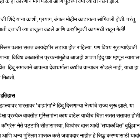
काही कारणाने मागे पडली आणि पुढच्या वर्षी त्यांचे निधन झाले.
ाजी शिंदे यांना काशी, प्रयाग, बंगाल मोहीम काढायला सांगितली होती. परंतु
ाठी दत्ताजी त्या बाजूला वळले आणि काशीमुक्ती कायमची राहून गेली!
nity of
d be part
, मुस्लिम पक्षात सतत कायदेशीर लढाया होत राहिल्या. पण विषय सुटण्याऐवजी
tion.
ाऱ्या, विविध काळातील प्रयत्नांमुळेच आजही आपण हिंदू पक्ष म्हणून न्याया
त. हिंदू समाजाने आपल्या देवाधर्माला कधीच वाऱ्यावर सोडले नाही, याचा हा
mail address on our website or click
स मिळतो.
t worry, we respect your privacy and
I've read and a
mation is safe with us.
 इतिहास
ावर भारतावर ‘बाह्यांगा’ने हिंदू दिसणाऱ्या नेत्यांचे राज्य सुरू झाले. या
यापेक्षा प्रत्येक बाबतीत मुस्लिमांना काय वाटेल याचीच चिंता सतत सतावत होती
काँग्रेस नेते पट्टाभि सीतारामय्या, विश्वंभर दास आदी ‘तथाकथित’ बुद्धिवान
32,111
ेब आणि अन्य मुस्लिम शासक कसे जबाबदार नाहीत हे सिद्ध करण्यासाठी धादा
Followers