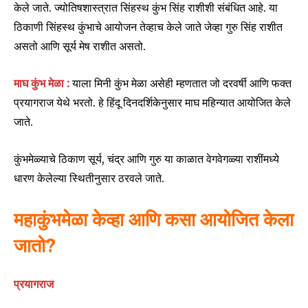
केले जाते. ज्योतिषशास्त्रात सिंहस्थ कुंभ सिंह राशीशी संबंधित आहे. या
ठिकाणी सिंहस्थ कुंभाचे आयोजन तेव्हाच केले जाते जेव्हा गुरु सिंह राशीत
असतो आणि सूर्य मेष राशीत असतो.
Join our community of
माघ कुंभ मेळा :
याला मिनी कुंभ मेळा असेही म्हणतात जो दरवर्षी आणि फक्त
SUBSCRIBERS and be part of the
प्रयागराज येथे भरतो. हे हिंदू दिनदर्शिकेनुसार माघ महिन्यात आयोजित केले
conversation.
जाते.
To subscribe, simply enter your email address on our website
or click the subscribe button below. Don't worry, we respect
कुंभमेळ्याचे ठिकाण सूर्य, चंद्र आणि गुरु या काळात वेगवेगळ्या राशींमध्ये
your privacy and won't spam your inbox. Your information is
safe with us.
धारण केलेल्या स्थितीनुसार ठरवले जाते.
महाकुंभमेळा केव्हा आणि कसा आयोजित केला
जातो?
SUBSCRIBE
प्रयागराज
I've read and accept the
Privacy Policy
.