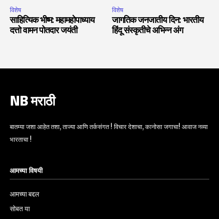
विशेष
विशेष
साहित्यिक भीष्म: महामहोपाध्याय
जागतिक जनजातीय दिन: भारतीय
दत्तो वामन पोतदार जयंती
हिंदू संस्कृतीचे अभिन्न अंग
NB मराठी
बातम्या जशा आहेत तशा, ताज्या आणि तर्कसंगत ! विचार देशाचा, कानोसा जगाचा! आवाज नव्या
भारताचा !
आमच्या विषयी
आमच्या बद्दल
सोबत या