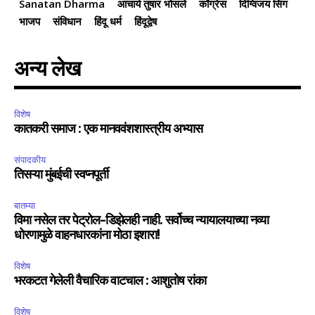
Sanatan Dharma
आचार्य तुषार भोसले
काँग्रेस
दिग्विजय सिंग
भाजप
संविधान
हिंदू धर्म
हिंदूद्वेष
अन्य लेख
विशेष
कातकरी समाज : एक मानववंशशास्त्रीय अभ्यास
संपादकीय
तिसऱ्या मुंबईची स्वप्नपूर्ती
बातम्या
विमा नसेल तर पेट्रोल-डिझेलही नाही. सर्वोच्च न्यायालयाच्या नव्या
धोरणामुळे वाहनधारकांना मोठा इशारा!
विशेष
भरकटत गेलेली वैचारिक वाटचाल : आशुतोष रांका
विशेष