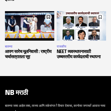
बातम्या
राजकीय
आपण सारेच मूलनिवासी : राष्ट्रीय
NEET व्यवस्थापनासाठी
चर्चासत्रातला सूर
उच्चस्तरीय कार्यदलाची स्थापना
NB मराठी
बातम्या जशा आहेत तशा, ताज्या आणि तर्कसंगत ! विचार देशाचा, कानोसा जगाचा! आवाज नव्या