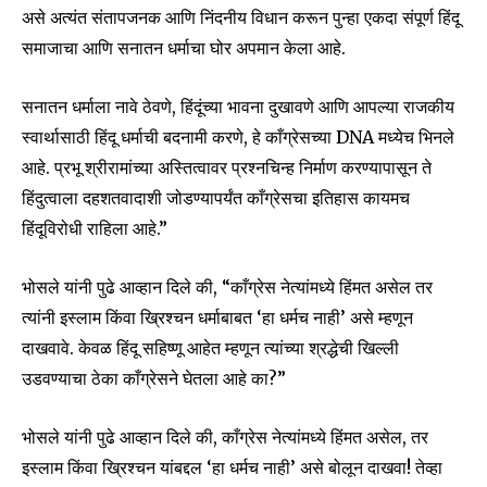
असे अत्यंत संतापजनक आणि निंदनीय विधान करून पुन्हा एकदा संपूर्ण हिंदू
समाजाचा आणि सनातन धर्माचा घोर अपमान केला आहे.
सनातन धर्माला नावे ठेवणे, हिंदूंच्या भावना दुखावणे आणि आपल्या राजकीय
स्वार्थासाठी हिंदू धर्माची बदनामी करणे, हे काँग्रेसच्या DNA मध्येच भिनले
आहे. प्रभू श्रीरामांच्या अस्तित्वावर प्रश्नचिन्ह निर्माण करण्यापासून ते
हिंदुत्वाला दहशतवादाशी जोडण्यापर्यंत काँग्रेसचा इतिहास कायमच
Join our community of
SUBSCRIBERS and be part of the
हिंदूविरोधी राहिला आहे.”
conversation.
भोसले यांनी पुढे आव्हान दिले की, “काँग्रेस नेत्यांमध्ये हिंमत असेल तर
To subscribe, simply enter your email address on our website
त्यांनी इस्लाम किंवा ख्रिश्चन धर्माबाबत ‘हा धर्मच नाही’ असे म्हणून
or click the subscribe button below. Don't worry, we respect
your privacy and won't spam your inbox. Your information is
दाखवावे. केवळ हिंदू सहिष्णू आहेत म्हणून त्यांच्या श्रद्धेची खिल्ली
safe with us.
उडवण्याचा ठेका काँग्रेसने घेतला आहे का?”
भोसले यांनी पुढे आव्हान दिले की, काँग्रेस नेत्यांमध्ये हिंमत असेल, तर
इस्लाम किंवा ख्रिश्चन यांबद्दल ‘हा धर्मच नाही’ असे बोलून दाखवा! तेव्हा