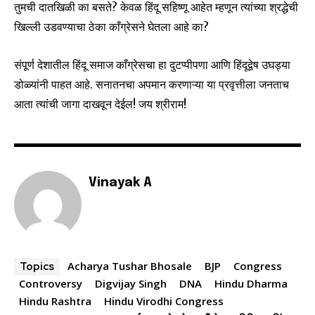
तुमची दातखिळी का बसते? केवळ हिंदू सहिष्णू आहेत म्हणून त्यांच्या श्रद्धेची
SUBSCRIBE
खिल्ली उडवण्याचा ठेका काँग्रेसने घेतला आहे का?
I've read and accept the
Privacy Policy
.
संपूर्ण देशातील हिंदू समाज काँग्रेसचा हा दुटप्पीपणा आणि हिंदूद्वेष उघड्या
डोळ्यांनी पाहत आहे. सनातनचा अपमान करणाऱ्या या प्रवृत्तीला जनताच
आता त्यांची जागा दाखवून देईल! जय श्रीराम!
6,300
32,111
75
Fans
Followers
Followers
Vinayak A
Acharya Tushar Bhosale
BJP
Congress
Topics
Controversy
Digvijay Singh
DNA
Hindu Dharma
Hindu Rashtra
Hindu Virodhi Congress