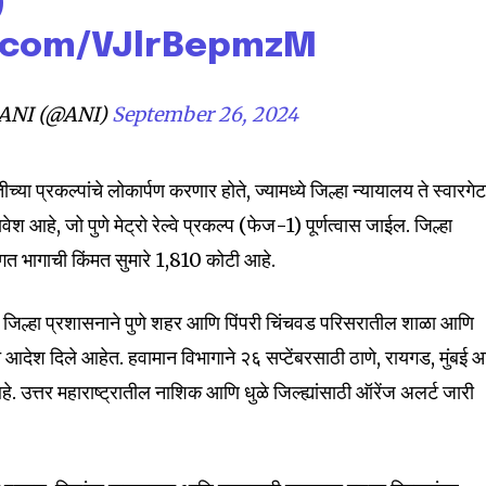
d be part
)
tion.
r.com/VJlrBepmzM
mail address on our website or click
ANI (@ANI)
September 26, 2024
t worry, we respect your privacy and
I've read and a
mation is safe with us.
या प्रकल्पांचे लोकार्पण करणार होते, ज्यामध्ये जिल्हा न्यायालय ते स्वारगेट
वेश आहे, जो पुणे मेट्रो रेल्वे प्रकल्प (फेज-1) पूर्णत्वास जाईल. जिल्हा
मिगत भागाची किंमत सुमारे ₹1,810 कोटी आहे.
32,111
Followers
 पुणे जिल्हा प्रशासनाने पुणे शहर आणि पिंपरी चिंचवड परिसरातील शाळा आणि
ाचे आदेश दिले आहेत. हवामान विभागाने २६ सप्टेंबरसाठी ठाणे, रायगड, मुंबई 
े. उत्तर महाराष्ट्रातील नाशिक आणि धुळे जिल्ह्यांसाठी ऑरेंज अलर्ट जारी