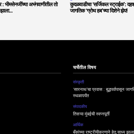
 भीमसेनजींच्या अभंगवाणीतील तो
कुदळवाडीचा ‘सर्जिकल स्ट्राईक’: दह
त झाला…
जागतिक ‘ग्रोथ हब’च्या दिशेने झेप!
चर्चेतील विषय
संस्कृती
‘सारनाथ’चा प्रवास : बुद्धपर्वापासून जा
स्थळापर्यंत
संपादकीय
तिसऱ्या मुंबईची स्वप्नपूर्ती
आर्थिक
बँकांच्या राष्ट्रीयीकरणाने हेतू साध्य झा