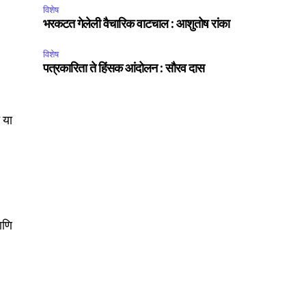
विशेष
भरकटत गेलेली वैचारिक वाटचाल : आशुतोष रांका
SUBSCRIBE
विशेष
पत्रकारिता ते हिंसक आंदोलन : सौरव दास
ccept the
Privacy Policy
.
 या
75
Followers
आणि