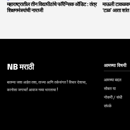
महाराष्ट्रातील तीन विद्यापीठांचे फॉरेन्सिक ऑडिट : तंत्र
माऊली टाकळकर :
शिक्षणमंत्र्यांची नाराजी
‘टाळ’ आता शां
आमच्या विषयी
NB मराठी
आमच्या बद्दल
बातम्या जशा आहेत तशा, ताज्या आणि तर्कसंगत ! विचार देशाचा,
सोबत या
कानोसा जगाचा! आवाज नव्या भारताचा !
नोकरी / संधी
संपर्क