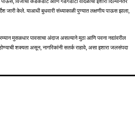
ित पाऊस, विजांचा कडकडाट आणि गडगडाटी वादळाचा इशारा दिल्यानंतर
िर्देश जारी केले. याआधी बुधवारी संध्याकाळी पुण्यात लक्षणीय पाऊस झाला,
र दरम्यान मुसळधार पावसाचा अंदाज असल्याने मुठा आणि पवना नद्यांवरील
 होण्याची शक्यता असून, नागरिकांनी सतर्क राहावे, असा इशारा जलसंपदा