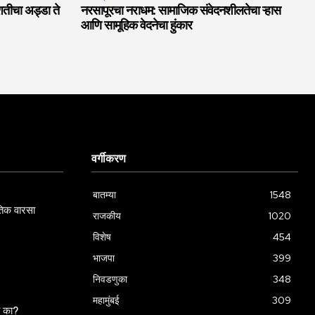
शतीचा अड्डा ते
नरसापूरचा नराधम: सामाजिक संवेदनशीलतेचा ऱ्हास
आणि सामूहिक वेदनेचा हुंकार
वर्गीकरण
बातम्या
1548
गतिक वारसा
राजकीय
1020
विशेष
454
भाजपा
399
निवडणुका
348
महामुंबई
309
ला का?