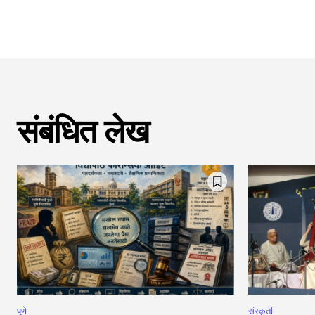
संबंधित लेख
पुणे
संस्कृती