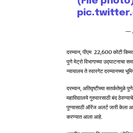
SUBSCRIBERS an
(File photo
of the conversa
pic.twitte
To subscribe, simply enter your e
— 
the subscribe button below. Don'
won't spam your inbox. Your infor
दरम्यान, पीएम ₹ 22,600 कोटी किमतीच्
पुणे मेट्रो विभागाच्या उद्घाटनाचा समा
न्यायालय ते स्वारगेट दरम्यानच्या भू
6,300
Fans
दरम्यान, अतिवृष्टीच्या सतर्कतेमुळे
महाविद्यालये गुरुवारसाठी बंद ठेवण्य
पुण्यासाठी ऑरेंज अलर्ट जारी केला आह
करण्यात आला आहे.