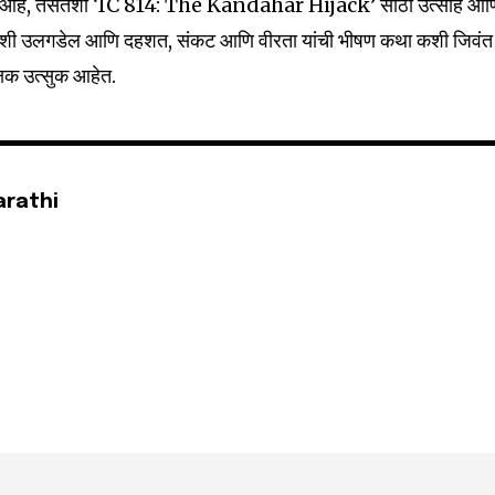
 आहे, तसतशी ‘IC 814: The Kandahar Hijack’ साठी उत्साह आण
िका कशी उलगडेल आणि दहशत, संकट आणि वीरता यांची भीषण कथा कशी जिवंत
क्षक उत्सुक आहेत.
arathi