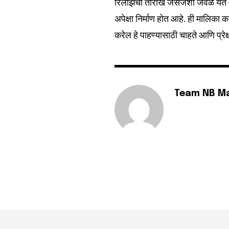
रिलीझची तारीख जसजशी जवळ येत
अपेक्षा निर्माण होत आहे. ही माल
करेल हे पाहण्यासाठी चाहते आणि प्रे
Team NB M