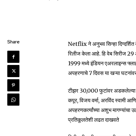
Join our commu
Share
Netflix ने अनुभव सिन्हा दिग्दर्
SUBSCRIBERS an
रिलीज केला आहे. हि वेब सिरीज 2
of the conversa
1999 मध्ये इंडियन एअरलाइन्स फ्ला
To subscribe, simply enter your e
अपहरणाचे 7 दिवस या खऱ्या घटनांव
the subscribe button below. Don'
won't spam your inbox. Your infor
टीझर 30,000 फुटांवर अडकलेल्या प्
कपूर, विजय वर्मा, अरविंद स्वामी आण
अपहरणकर्त्यांच्या अशुभ मागण्यांचा 
प्रतिकूलतेशी लढत दाखवते
6,300
Fans