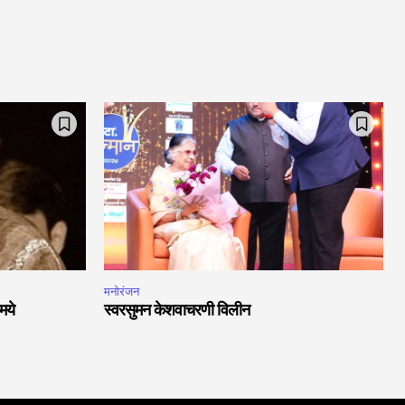
मनोरंजन
मये
स्वरसुमन केशवाचरणी विलीन