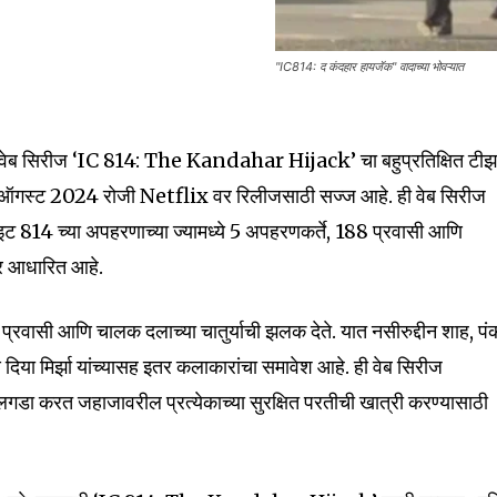
"IC814: द कंदहार हायजॅक" वादाच्या भोवऱ्यात
nity of
शित वेब सिरीज ‘IC 814: The Kandahar Hijack’ चा बहुप्रतिक्षित टी
d be part
9 ऑगस्ट 2024 रोजी Netflix वर रिलीजसाठी सज्ज आहे. ही वेब सिरीज
tion.
इट 814 च्या अपहरणाच्या ज्यामध्ये 5 अपहरणकर्ते, 188 प्रवासी आणि
mail address on our website or click
र आधारित आहे.
t worry, we respect your privacy and
I've read and a
mation is safe with us.
रवासी आणि चालक दलाच्या चातुर्याची झलक देते. यात नसीरुद्दीन शाह, प
ि दिया मिर्झा यांच्यासह इतर कलाकारांचा समावेश आहे. ही वेब सिरीज
उलगडा करत जहाजावरील प्रत्येकाच्या सुरक्षित परतीची खात्री करण्यासाठी
32,111
Followers