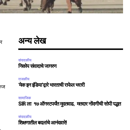
अन्य लेख
झर
संपादकीय
SUBSCRIBE
निकोप संवादाचे जागरण
ccept the
Privacy Policy
.
राजकीय
‘मेक इन इंडिया’द्वारे भारताची राफेल भरारी
ंकज
सामाजिक
SIR ला १७ ऑगस्टपर्यंत मुदतवाढ, मतदार नोंदणीची सोपी पद्धत
संपादकीय
75
शिक्षणातील बदलांचे आनंदवारे!
Followers