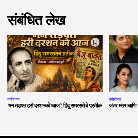
संबंधित लेख
मनोरंजन
मनोरंजन
‘मन तड़पत हरी दरशनको आज’: हिंदू समरसतेचे प्रतीक
जंतर मंतर आणि ‘च