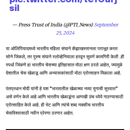
Join our community of
siI
SUBSCRIBERS and be part of the
conversation.
— Press Trust of India (@PTI_News)
September
To subscribe, simply enter your email address on our website
25, 2024
or click the subscribe button below. Don't worry, we respect
your privacy and won't spam your inbox. Your information is
या ओलिंपियादमध्ये भारतीय महिला संघाने कॅझाखस्तानला पराभूत करत
safe with us.
सोने जिंकले, तर पुरुष संघाने स्लोव्हेनियाला हरवून सुवर्ण कामगिरी केली .ही
स्पर्धा जिंकणे हा भारतीय चेसच्या इतिहासात मोठा क्षण ठरले आहेत, ज्यामुळे
देशातील चेस खेळाडू आणि अभ्यासकांसाठी मोठा प्रोत्साहन मिळाला आहे.
SUBSCRIBE
पंतप्रधान मोदी यांनी हे यश “भारतातील खेळाच्या नव्या युगाची सुरवात”
असे वर्णन केले आहे आणि भारतीय खेळाडूंना आणखी उंच ध्येये गाठण्यासाठी
I've read and accept the
Privacy Policy
.
प्रोत्साहित केले आहे. ही भेट आणि त्यांचे शब्द नक्कीच भारतीय
चेसविश्वासाठी नवीन प्रेरणा ठरणार आहेत.
6,300
32,111
75