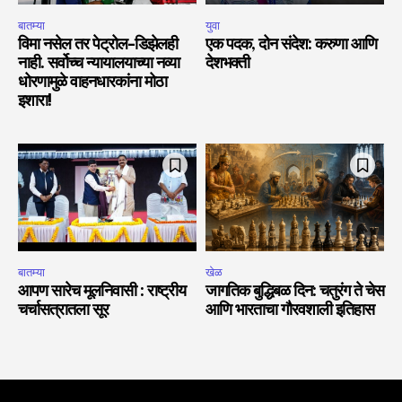
बातम्या
युवा
विमा नसेल तर पेट्रोल-डिझेलही
एक पदक, दोन संदेश: करुणा आणि
नाही. सर्वोच्च न्यायालयाच्या नव्या
देशभक्ती
धोरणामुळे वाहनधारकांना मोठा
इशारा!
बातम्या
खेळ
आपण सारेच मूलनिवासी : राष्ट्रीय
जागतिक बुद्धिबळ दिन: चतुरंग ते चेस
चर्चासत्रातला सूर
आणि भारताचा गौरवशाली इतिहास