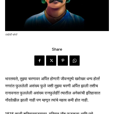
राघोजी भांगरे
Share
भारतमाते, तुझ्या चरणावर अर्पित होणारी जीवनपुष्पे खरोखर धन्य होत!
नगरांत फुललेली असंख्य फुले जशी तुझ्या चरणी अर्पित झाली तशीच
रानावनात फुललेली असंख्य रानफुलेही! त्यातील अनेकांची इतिहासात
नोंददेखील झाली नाही पण म्हणून त्यांचे महत्व कमी होत नाही.
1818 साली शनिवारवाड्यावर युनियन जॅक फडकला आणि पुणे