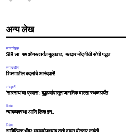
अन्य लेख
सामाजिक
SIR ला १७ ऑगस्टपर्यंत मुदतवाढ, मतदार नोंदणीची सोपी पद्धत
संपादकीय
शिक्षणातील बदलांचे आनंदवारे!
संस्कृती
‘सारनाथ’चा प्रवास : बुद्धपर्वापासून जागतिक वारसा स्थळापर्यंत
विशेष
न्यायव्यवस्था आणि लिव्ह इन..
विशेष
साहित्यिक भीष्म: महामहोपाध्याय दत्तो वामन पोतदार जयंती