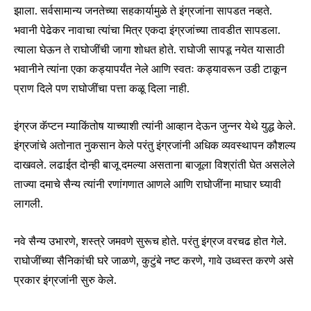
झाला. सर्वसामान्य जनतेच्या सहकार्यामुळे ते इंग्रजांना सापडत नव्हते.
भवानी पेढेकर नावाचा त्यांचा मित्र एकदा इंग्रजांच्या तावडीत सापडला.
त्याला घेऊन ते राघोजींची जागा शोधत होते. राघोजी सापडू नयेत यासाठी
भवानीने त्यांना एका कड्यापर्यंत नेले आणि स्वतः कड्यावरून उडी टाकून
प्राण दिले पण राघोजींचा पत्ता कळू दिला नाही.
Join our community of
SUBSCRIBERS and be part of the
इंग्रज कॅप्टन म्याकिंतोष याच्याशी त्यांनी आव्हान देऊन जुन्नर येथे युद्ध केले.
conversation.
इंग्रजांचे अतोनात नुकसान केले परंतु इंग्रजांनी अधिक व्यवस्थापन कौशल्य
दाखवले. लढाईत दोन्ही बाजू दमल्या असताना बाजूला विश्रांती घेत असलेले
To subscribe, simply enter your email address on our website
ताज्या दमाचे सैन्य त्यांनी रणांगणात आणले आणि राघोजींना माघार घ्यावी
or click the subscribe button below. Don't worry, we respect
your privacy and won't spam your inbox. Your information is
लागली.
safe with us.
नवे सैन्य उभारणे, शस्त्रे जमवणे सुरूच होते. परंतु इंग्रज वरचढ होत गेले.
राघोजींच्या सैनिकांची घरे जाळणे, कुटुंबे नष्ट करणे, गावे उध्वस्त करणे असे
प्रकार इंग्रजांनी सुरु केले.
SUBSCRIBE