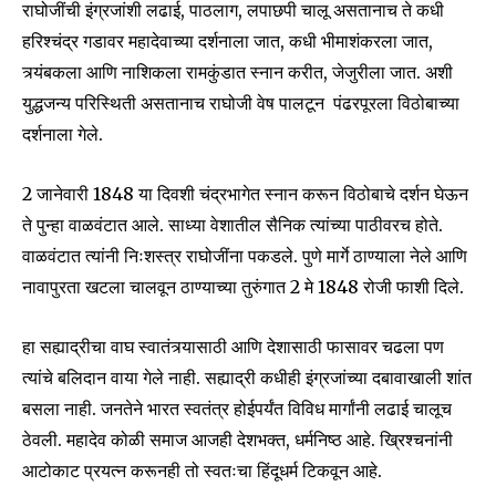
राघोजींची इंग्रजांशी लढाई, पाठलाग, लपाछपी चालू असतानाच ते कधी
हरिश्चंद्र गडावर महादेवाच्या दर्शनाला जात, कधी भीमाशंकरला जात,
I've read and accept the
Privacy Policy
.
त्र्यंबकला आणि नाशिकला रामकुंडात स्नान करीत, जेजुरीला जात. अशी
युद्धजन्य परिस्थिती असतानाच राघोजी वेष पालटून पंढरपूरला विठोबाच्या
दर्शनाला गेले.
6,300
32,111
75
Fans
Followers
Followers
2 जानेवारी 1848 या दिवशी चंद्रभागेत स्नान करून विठोबाचे दर्शन घेऊन
ते पुन्हा वाळवंटात आले. साध्या वेशातील सैनिक त्यांच्या पाठीवरच होते.
वाळवंटात त्यांनी निःशस्त्र राघोजींना पकडले. पुणे मार्गे ठाण्याला नेले आणि
नावापुरता खटला चालवून ठाण्याच्या तुरुंगात 2 मे 1848 रोजी फाशी दिले.
हा सह्याद्रीचा वाघ स्वातंत्र्यासाठी आणि देशासाठी फासावर चढला पण
त्यांचे बलिदान वाया गेले नाही. सह्याद्री कधीही इंग्रजांच्या दबावाखाली शांत
बसला नाही. जनतेने भारत स्वतंत्र होईपर्यंत विविध मार्गांनी लढाई चालूच
ठेवली. महादेव कोळी समाज आजही देशभक्त, धर्मनिष्ठ आहे. ख्रिश्चनांनी
आटोकाट प्रयत्न करूनही तो स्वतःचा हिंदूधर्म टिकवून आहे.