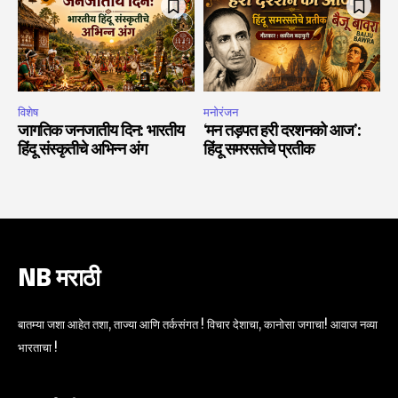
विशेष
मनोरंजन
जागतिक जनजातीय दिन: भारतीय
‘मन तड़पत हरी दरशनको आज’:
हिंदू संस्कृतीचे अभिन्न अंग
हिंदू समरसतेचे प्रतीक
NB मराठी
बातम्या जशा आहेत तशा, ताज्या आणि तर्कसंगत ! विचार देशाचा, कानोसा जगाचा! आवाज नव्या
भारताचा !