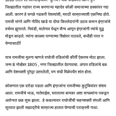
जिल्ह्यातील गडांवर राज्य करणाऱ्या महादेव कोळी समाजाच्या हक्कांवर गदा
आली. कारण हे सगळे गडकरी पेशव्यांशी, मराठी साम्राज्याशी एकनिष्ठ होते.
रामजी भांगरे आणि गोविंद खाडे या दोघा किल्लेदारांनी उठाव करून इंग्रजांचे
वर्चस्व झुगारले. भिवंडी, मालेगाव येथून सैन्य आणून इंग्रजांनी त्यांचे युद्ध
मोडून काढले. त्यांना काळ्या पाण्याच्या शिक्षेवर पाठवले, कधीही परत न
येण्यासाठी!
याच रामजीचा मुलगा म्हणजे राघोजी वडिलांची कीर्ती ऐकतच मोठा झाला.
जन्म 8 नोव्हेंबर 1805 , नगर जिल्ह्यातील देवगावचा. अंगात वडिलांचे बळ
आणि देशभक्ती पुरेपूर उतरलेली, पण संधी मिळेपर्यंत शांत होता.
कोकणात एक दरोडा पडला आणि इंग्रजांना रामजीच्या कुटुंबियांवर संशय
आला. रामजीचे भाऊ, नातेवाईक, घरातल्या बायका अशा सगळ्यांना पकडून
अतोनात छळ सुरू झाला. हे कळल्यावर राघोजींची सहनशक्ती संपली आणि
सुरवात झाली सह्याद्रीचे साम्राज्य हातात घेण्याची पराक्रमी गाथा.