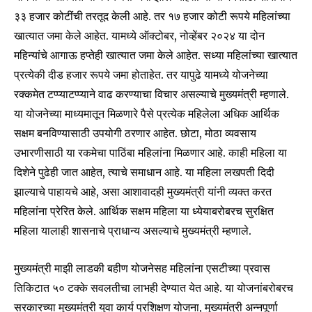
३३ हजार कोटींची तरतूद केली आहे. तर १७ हजार कोटी रूपये महिलांच्या
खात्यात जमा केले आहेत. यामध्ये ऑक्टोबर, नोव्हेंबर २०२४ या दोन
Join our community of
महिन्यांचे आगाऊ हप्तेही खात्यात जमा केले आहेत. सध्या महिलांच्या खात्यात
SUBSCRIBERS and be part of the
प्रत्येकी दीड हजार रूपये जमा होताहेत. तर यापुढे यामध्ये योजनेच्या
conversation.
रक्कमेत टप्प्याटप्प्याने वाढ करण्याचा विचार असल्याचे मुख्यमंत्री म्हणाले.
या योजनेच्या माध्यमातून मिळणारे पैसे प्रत्येक महिलेला अधिक आर्थिक
To subscribe, simply enter your email address on our website
or click the subscribe button below. Don't worry, we respect
सक्षम बनविण्यासाठी उपयोगी ठरणार आहेत. छोटा, मोठा व्यवसाय
your privacy and won't spam your inbox. Your information is
उभारणीसाठी या रकमेचा पाठिंबा महिलांना मिळणार आहे. काही महिला या
safe with us.
दिशेने पुढेही जात आहेत, त्याचे समाधान आहे. या महिला लखपती दिदी
झाल्याचे पाहायचे आहे, असा आशावादही मुख्यमंत्री यांनी व्यक्त करत
महिलांना प्रेरित केले. आर्थिक सक्षम महिला या ध्येयाबरोबरच सुरक्षित
महिला यालाही शासनाचे प्राधान्य असल्याचे मुख्यमंत्री म्हणाले.
SUBSCRIBE
मुख्यमंत्री माझी लाडकी बहीण योजनेसह महिलांना एसटीच्या प्रवास
I've read and accept the
Privacy Policy
.
तिकिटात ५० टक्के सवलतीचा लाभही देण्यात येत आहे. या योजनांबरोबरच
सरकारच्या मुख्यमंत्री युवा कार्य प्रशिक्षण योजना, मुख्यमंत्री अन्नपूर्णा