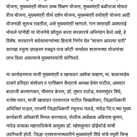
योजना, मुख्यमंत्री मोफत उच्च शिक्षण योजना, मुख्यमंत्री बळीराजा मोफत
वीज योजना, मुख्यमंत्री तीर्थ दर्शन योजना, मुख्यमंत्री वयोश्री योजना आदी
6,300
32,111
75
Fans
Followers
Followers
योजनाही सुरूच राहतील, असे मुख्यमंत्री म्हणाले. गान सम्राज्ञी आशाताई
भोसले यांनीही या योजनेचे कौतुक करत सरकारचे अभिनंदन केले आहे, हे
विशेष. सरकारने सर्वसामान्यांच्या हिताचे निर्णय घेत ‘शासन आपल्या दारी’
सारखा स्तुत्य उपक्रम राबवून पाच कोटी जनतेला शासनाच्या योजनांचा
लाभ दिला असल्याचे मुख्यमंत्र्यांनी सांगितले.
या कार्यक्रमास माजी मुख्यमंत्री व खासदार अशोक चव्हाण, मा. बाळासाहेब
ठाकरे हरिद्रा संशोधन व प्रशिक्षण केंद्राचे अध्यक्ष हेमंत पाटील, आमदार
बालाजी कल्याणकर, भीमराव केराम, डॉ. तुषार राठोड, श्यामसुंदर शिंदे,
राजेश पवार, माजी खासदार प्रतापराव पाटील चिखलीकर, जिल्हाधिकारी
अभिजित राऊत, परभणी जिल्हाधिकारी रघुनाथ गावडे, नांदेड जि.प.च्या मुख्य
कार्यकारी अधिकारी मिनल करनवाल, पोलीस अधीक्षक अबिनाश कुमार,
नांदेड वाघाळा महापालिकेचे आयुक्त डॉ. महेशकुमार डोईफोडे यांची
उपस्थिती होती. जिल्हा प्रशासनाच्यवतीने मुख्यमंत्री शिंदे यांचे स्मृती चिन्ह