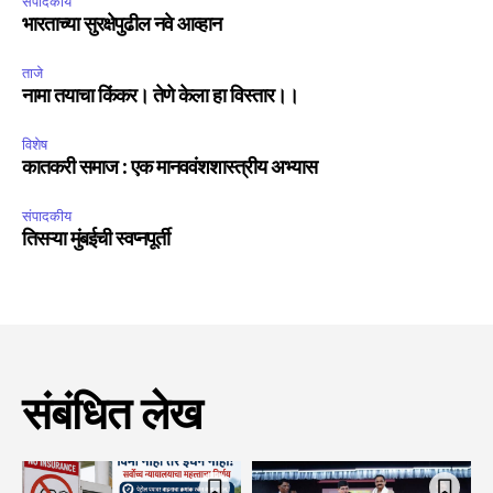
संपादकीय
भारताच्या सुरक्षेपुढील नवे आव्हान
ताजे
नामा तयाचा किंकर। तेणे केला हा विस्तार।।
विशेष
कातकरी समाज : एक मानववंशशास्त्रीय अभ्यास
संपादकीय
तिसऱ्या मुंबईची स्वप्नपूर्ती
संबंधित लेख