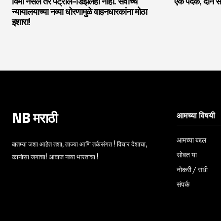
विमा नसेल तर पेट्रोल-डिझेलही नाही. सर्वोच्च
एक पदक, दोन सं
न्यायालयाच्या नव्या धोरणामुळे वाहनधारकांना मोठा
इशारा!
आमच्या विषयी
NB मराठी
आमच्या बद्दल
बातम्या जशा आहेत तशा, ताज्या आणि तर्कसंगत ! विचार देशाचा,
सोबत या
कानोसा जगाचा! आवाज नव्या भारताचा !
नोकरी / संधी
संपर्क