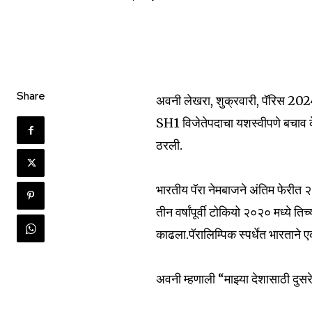
Share
अवनी लेखरा, शुक्रवारी, पॅरिस 2024 
SH1 विजेतेपदाचा यशस्वीपणे बचाव के
Join our commu
ठरली.
SUBSCRIBERS an
of the conversa
भारतीय पॅरा नेमबाजने अंतिम फेरीत
तीन वर्षांपूर्वी टोकियो २०२० मध्ये त
To subscribe, simply enter your e
काढला.पॅरालिम्पिक स्पर्धेत भारताने 
the subscribe button below. Don'
won't spam your inbox. Your infor
अवनी म्हणाली “माझ्या देशासाठी दुसर