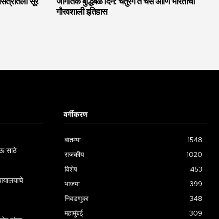
चासत्रातला सूर
जागतिक बुद्धिबळ दिन: चतुरंग ते चेस आणि भारताचा
गौरवशाली इतिहास
वर्गीकरण
बातम्या
1548
ऊ साठे
राजकीय
1020
विशेष
453
्यायालयाचे
भाजपा
399
निवडणुका
348
महामुंबई
309