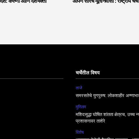
देश: करुणा आणि देशभक्ती
आपण सारेच मूलनिवासी : राष्ट्रीय चर्
चर्चेतील विषय
ताजे
समरसतेचे युगपुरुष: लोकशाहीर अण्णाभा
मुस्लिम
मशिदसुद्धा घोषित शांतता क्षेत्रच, उच्च न
प्रशासनावर ताशेरे
विशेष