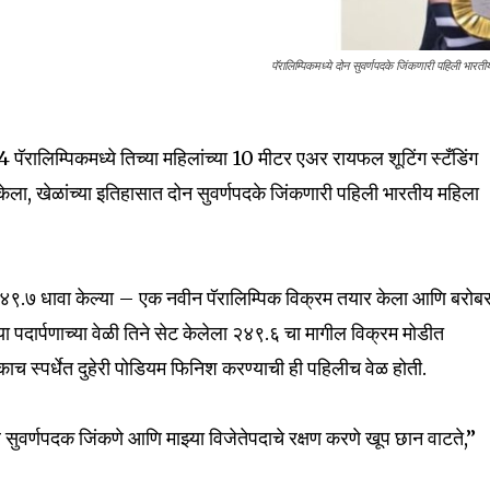
पॅरालिम्पिकमध्ये दोन सुवर्णपदके जिंकणारी पहिली भार
पॅरालिम्पिकमध्ये तिच्या महिलांच्या 10 मीटर एअर रायफल शूटिंग स्टँडिंग
ला, खेळांच्या इतिहासात दोन सुवर्णपदके जिंकणारी पहिली भारतीय महिला
nity of
d be part
tion.
 २४९.७ धावा केल्या – एक नवीन पॅरालिम्पिक विक्रम तयार केला आणि बरोब
िच्या पदार्पणाच्या वेळी तिने सेट केलेला २४९.६ चा मागील विक्रम मोडीत
mail address on our website or click
एकाच स्पर्धेत दुहेरी पोडियम फिनिश करण्याची ही पहिलीच वेळ होती.
t worry, we respect your privacy and
I've read and a
mation is safe with us.
े सुवर्णपदक जिंकणे आणि माझ्या विजेतेपदाचे रक्षण करणे खूप छान वाटते,”