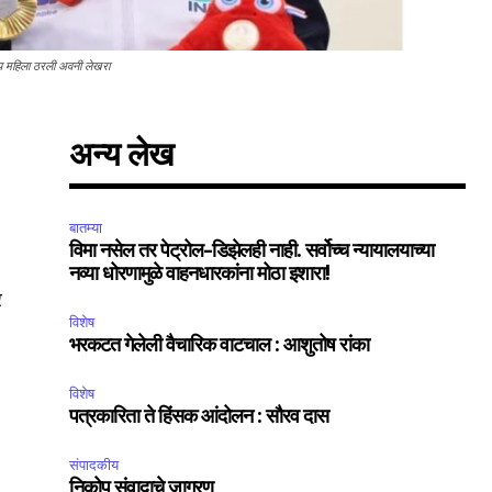
तीय महिला ठरली अवनी लेखरा
अन्य लेख
बातम्या
विमा नसेल तर पेट्रोल-डिझेलही नाही. सर्वोच्च न्यायालयाच्या
नव्या धोरणामुळे वाहनधारकांना मोठा इशारा!
र
SUBSCRIBE
विशेष
भरकटत गेलेली वैचारिक वाटचाल : आशुतोष रांका
ccept the
Privacy Policy
.
विशेष
पत्रकारिता ते हिंसक आंदोलन : सौरव दास
संपादकीय
निकोप संवादाचे जागरण