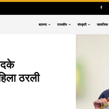
बातम्या
राजकीय
संस्कृती
सामाजिक
पदके
हिला ठरली