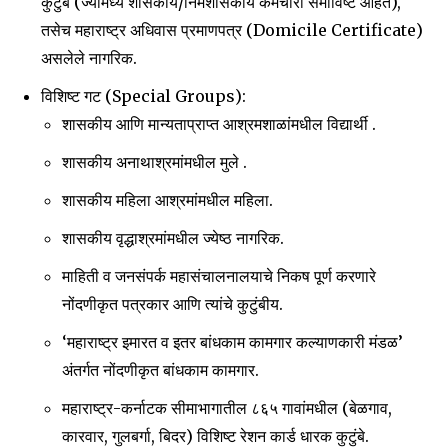
कुटुंबे (ज्यामध्ये शासकीय/निमशासकीय कर्मचारी समाविष्ट आहेत),
तसेच महाराष्ट्र अधिवास प्रमाणपत्र (Domicile Certificate)
असलेले नागरिक.
विशिष्ट गट (Special Groups):
शासकीय आणि मान्यताप्राप्त आश्रमशाळांमधील विद्यार्थी .
शासकीय अनाथाश्रमांमधील मुले .
शासकीय महिला आश्रमांमधील महिला.
शासकीय वृद्धाश्रमांमधील ज्येष्ठ नागरिक.
माहिती व जनसंपर्क महासंचालनालयाचे निकष पूर्ण करणारे
नोंदणीकृत पत्रकार आणि त्यांचे कुटुंबीय.
‘महाराष्ट्र इमारत व इतर बांधकाम कामगार कल्याणकारी मंडळ’
अंतर्गत नोंदणीकृत बांधकाम कामगार.
Join our community of
महाराष्ट्र-कर्नाटक सीमाभागातील ८६५ गावांमधील (बेळगाव,
SUBSCRIBERS and be part of the
कारवार, गुलबर्गा, बिदर) विशिष्ट रेशन कार्ड धारक कुटुंबे.
conversation.