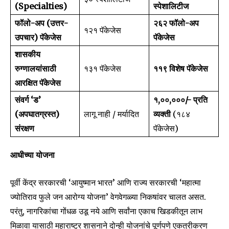
(Specialties)
स्पेशालिटीज
फॉलो-अप (उत्तर-
२६२ फॉलो-अप
१२१ पॅकेजेस
उपचार) पॅकेजेस
पॅकेजेस
शासकीय
रुग्णालयांसाठी
१३१ पॅकेजेस
११९ विशेष पॅकेजेस
आरक्षित पॅकेजेस
संवर्ग ‘ड’
₹१,००,०००/- प्रति
(अपघातग्रस्त)
लागू नाही / मर्यादित
व्यक्ती
(१८४
संरक्षण
पॅकेजेस)
आधीच्या योजना
पूर्वी केंद्र सरकारची ‘आयुष्मान भारत’ आणि राज्य सरकारची ‘महात्मा
ज्योतिराव फुले जन आरोग्य योजना’ वेगवेगळ्या निकषांवर चालत असत.
परंतु, नागरिकांचा गोंधळ उडू नये आणि सर्वांना एकाच खिडकीतून लाभ
मिळावा यासाठी महाराष्ट्र शासनाने दोन्ही योजनांचे पूर्णपणे एकत्रीकरण