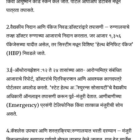
किंवा आयुष्मान कार्ड स्कॅन केले जाते. पोर्टल आपोआप डेटाबेस मधून
पात्रता तपासते.
2.वैद्यकीय निदान आणि पॅकेज निवड:डॉक्टरांद्वारे तपासणी – रुग्णालयाचे
तज्ज्ञ डॉक्टर रुग्णाच्या आजाराचे निदान करतात. जर आजार १,३५६
पॅकेजेसच्या यादीत असेल, तर सिस्टीम मधून विशिष्ट ‘हेल्थ बेनिफिट पॅकेज’
(HBP) निवडले जाते.
3.ई-ऑथोरायझेशन :१२ ते २४ तासांच्या आत- आरोग्यमित्र संबंधित
आजाराचे रिपोर्ट, डॉक्टरांचे प्रिस्क्रिप्शन आणि आवश्यक कागदपत्रे
पोर्टलवर अपलोड करतो. ‘स्टेट हेल्थ अॅश्युरन्स सोसायटी’चे वैद्यकीय
अधिकारी ऑनलाइन तपासणी करून पूर्व-मंजुरी देतात. आणीबाणीच्या
(Emergency) प्रसंगी टेलिफोनिक किंवा तात्काळ मंजुरीची सोय
असते.
4.कॅशलेस उपचार आणि शस्त्रक्रिया:रुग्णालयात भरती दरम्यान – मंजुरी
मिळाल्यानंतर रुग्णावर पूर्णपणे मोफत उपचार केले जातात. यात बेड चार्जेस,