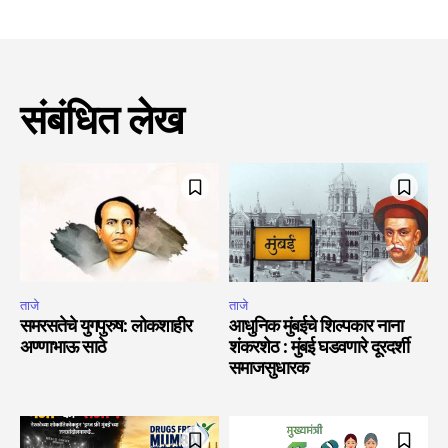
संबंधित लेख
ताजे
ताजे
समरसतेचे युगपुरुष: लोकशाहीर
आधुनिक मुंबईचे शिल्पकार नाना
अण्णाभाऊ साठे
शंकरशेठ : मुंबई घडवणारे दूरदर्शी
समाजसुधारक