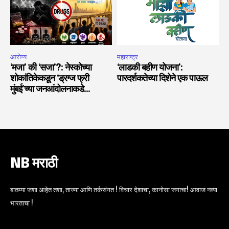
आरोग्य
महाराष्ट्र
‘मजा’ की ‘सजा’?: नेस्कोच्या
‘लाडकी बहीण योजना’:
शोकांतिकेकडून ‘ड्रग्ज फ्री
पारदर्शकतेच्या दिशेने एक पाऊल
मुंबई’च्या जनआंदोलनाकडे…
NB मराठी
बातम्या जशा आहेत तशा, ताज्या आणि तर्कसंगत ! विचार देशाचा, कानोसा जगाचा! आवाज नव्या
भारताचा !