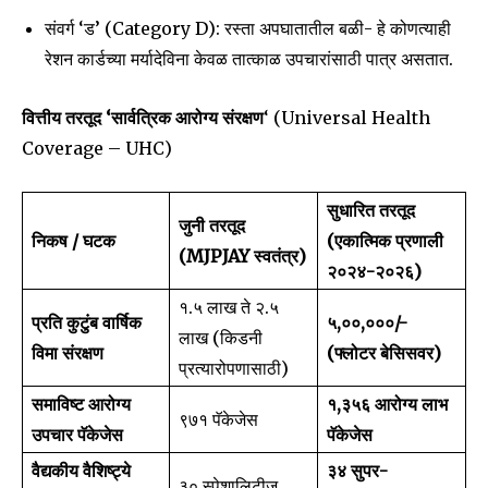
संवर्ग ‘ड’ (Category D): रस्ता अपघातातील बळी- हे कोणत्याही
To subscribe, simply enter your email address on our website
रेशन कार्डच्या मर्यादेविना केवळ तात्काळ उपचारांसाठी पात्र असतात.
or click the subscribe button below. Don't worry, we respect
your privacy and won't spam your inbox. Your information is
safe with us.
वित्तीय तरतूद ‘सार्वत्रिक आरोग्य संरक्षण
‘ (Universal Health
Coverage – UHC)
सुधारित तरतूद
जुनी तरतूद
निकष / घटक
(एकात्मिक प्रणाली
SUBSCRIBE
(MJPJAY स्वतंत्र)
२०२४-२०२६)
₹१.५ लाख ते ₹२.५
I've read and accept the
Privacy Policy
.
प्रति कुटुंब वार्षिक
₹५,००,०००/-
लाख (किडनी
विमा संरक्षण
(फ्लोटर बेसिसवर)
प्रत्यारोपणासाठी)
6,300
32,111
75
समाविष्ट आरोग्य
१,३५६ आरोग्य लाभ
९७१ पॅकेजेस
Fans
Followers
Followers
उपचार पॅकेजेस
पॅकेजेस
वैद्यकीय वैशिष्ट्ये
३४ सुपर-
३० स्पेशालिटीज