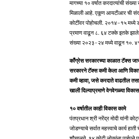
मागच्या १० वर्षात करदात्यांची संख्य
मिळाली आहे. एकूण आयटीआर ची संख्
कोटींवर पोहोचली. २०१४-१५ मध्ये डा
प्रमाण वाढून ८. ६४ टक्के इतके झाल
संख्या २०२३-२४ मध्ये वाढून १०. 
काँग्रेस सरकारच्या काळात टॅक्स जा
सरकारने टॅक्स कमी केला आणि विकास
कमी व्हावा, जसे करदाते वाढतील तसा
खाली दिल्याप्रमाणे वेगवेगळ्या विका
१० वर्षातील काही विकास कामे
Join our commu
पंतप्रधान श्री नरेंद्र मोदी यांनी को
SUBSCRIBERS an
जोडण्याचे सर्वात महत्त्वाचे कार्य 
of the conversa
शौचालये, १४ कोटी लोकांना पाईपने पा