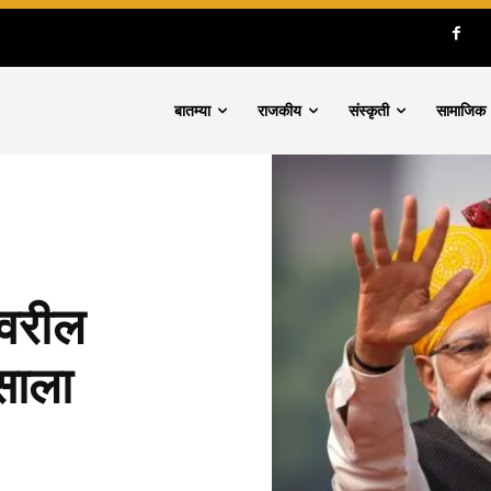
बातम्या
राजकीय
संस्कृती
सामाजिक
रवरील
साला