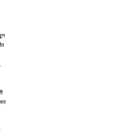
SUBSCRIBE
ccept the
Privacy Policy
.
ढून
यंत
75
,
Followers
ती
हजार
त