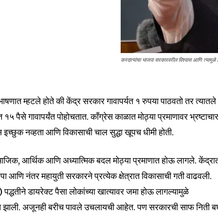
करदात्यांचा भाजपा सरकारवरील विश्वास आणि त्यामुळे
ंभाषणात म्हटले होते की केंद्र सरकार गावापर्यत १ रुपया पाठवतो तर त्यातल
त १५ पैसे गावापर्यंत पोहोचतात. काँग्रेस काळात मोठ्या प्रमाणावर भ्रष्टाचा
स इच्छुक नव्हता आणि विकासाची चाल सुद्धा खूपच धीमी होती.
जिक, आर्थिक आणि अध्यात्मिक बदल मोठ्या प्रमाणात होऊ लागले. केंद्रा
पा आणि नंतर महायुती सरकारने प्रत्येक क्षेत्रात विकासाची गती वाढवली.
द्धतीने डायरेक्ट पैसा लोकांच्या खात्यावर जमा होऊ लागल्यामुळे
वात झाली. अजूनही बरीच पावले उचलायची आहेत. पण सरकारची साफ निती ब