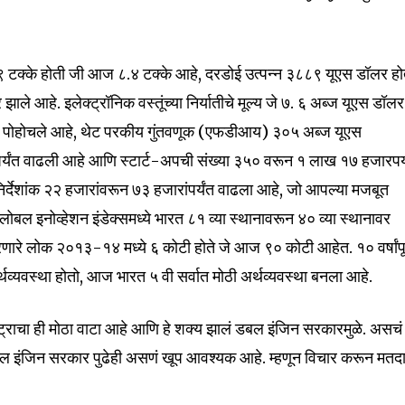
टक्के होती जी आज ८.४ टक्के आहे, दरडोई उत्पन्न ३८८९ यूएस डॉलर होत
आहे. इलेक्ट्रॉनिक वस्तूंच्या निर्यातीचे मूल्य जे ७. ६ अब्ज यूएस डॉलर
र पोहोचले आहे, थेट परकीय गुंतवणूक (एफडीआय) ३०५ अब्ज यूएस
र्यंत वाढली आहे आणि स्टार्ट-अपची संख्या ३५० वरून १ लाख १७ हजारपर्
 निर्देशांक २२ हजारांवरून ७३ हजारांपर्यंत वाढला आहे, जो आपल्या मजबूत
लोबल इनोव्हेशन इंडेक्समध्ये भारत ८१ व्या स्थानावरून ४० व्या स्थानावर
णारे लोक २०१३-१४ मध्ये ६ कोटी होते जे आज ९० कोटी आहेत. १० वर्षांपूर
व्यवस्था होतो, आज भारत ५ वी सर्वात मोठी अर्थव्यवस्था बनला आहे.
्ट्राचा ही मोठा वाटा आहे आणि हे शक्य झालं डबल इंजिन सरकारमुळे. असच
ल इंजिन सरकार पुढेही असणं खूप आवश्यक आहे. म्हणून विचार करून मतद