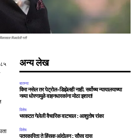
 विकासाला मिळालेली गती
अन्य लेख
े ८५
र
बातम्या
विमा नसेल तर पेट्रोल-डिझेलही नाही. सर्वोच्च न्यायालयाच्या
नव्या धोरणामुळे वाहनधारकांना मोठा इशारा!
त
विशेष
भरकटत गेलेली वैचारिक वाटचाल : आशुतोष रांका
विशेष
घता
पत्रकारिता ते हिंसक आंदोलन : सौरव दास