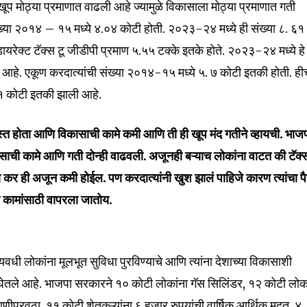
ा खूप मोठ्या प्रमाणात वाढली आहे ज्यामुळे विकासाला मोठ्या प्रमाणात गती
या २०१४ – १५ मध्ये ४.०४ कोटी होती. २०२३-२४ मध्ये ही संख्या ८. ६१
यरेक्ट टॅक्स टू जीडीपी प्रमाण ५.५५ टक्के इतके होते. २०२३-२४ मध्ये हे
े आहे. एकूण करदात्यांची संख्या २०१४-१५ मध्ये ५. ७ कोटी इतकी होती. ही
४१ कोटी इतकी झाली आहे.
स्त होता आणि विकासाची कामे कमी आणि ती ही खूप मंद गतीने व्हायची. भाज
ाची कामे आणि गती दोन्ही वाढवली. अजूनही बऱ्याच लोकांना वाटत की टॅक्
 कर ही अजून कमी होईल. पण करदात्यांनी खुश झालं पाहिजे कारण त्यांचा प
स कामांसाठी वापरला जातोय.
nity of
ट्यवधी लोकांना मूलभूत सुविधा पुरविण्याचे आणि त्यांना देशाच्या विकासाशी
d be part
हाती घेतले आहे. भाजपा सरकारने १० कोटी लोकांना गॅस सिलिंडर, १२ कोटी लोक
tion.
णीपुरवठा, ११ कोटी शेतकऱ्यांना ६ हजार रुपयांची वार्षिक आर्थिक मदत, ४