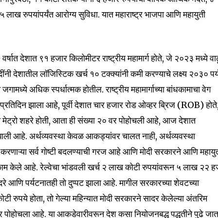
mail address on our website or click
५ लाख रुपयांपर्यंत आरोग्य सुविधा. यात महाराष्ट्र भाजपा आणि महायुती
t worry, we respect your privacy and
I've read and a
mation is safe with us.
र्षात देशात ९१ हजार किलोमीटर राष्ट्रीय महामार्ग होते, जे २०२३ मध्ये वा
ंनी देशातील लॉजिस्टिक खर्च १० टक्क्यांनी कमी करण्याचे लक्ष्य २०३० पर्
गामध्ये अधिक स्पर्धात्मक होतील. राष्ट्रीय महामार्गाच्या बांधकामाचा वेग
32,111
्रतिदिन झाला आहे, पूर्वी देशात चार हजार रोड ओव्हर ब्रिज (ROB) होते
Followers
 मेट्रो शहरे होती, आता ही संख्या २० वर पोहोचली आहे, आज देशात
ाली आहे. अर्थव्यवस्था केवळ आकड्यांवर चालत नाही, अर्थव्यवस्था
 करणाऱ्या सर्व गोष्टी बदलण्याची गरज आहे आणि मोदी सरकारने आणि महायु
र काम केले आहे. रेल्वेचा भांडवली खर्च २ लाख कोटी रुपयांवरून ५ लाख २२ 
रे आणि पर्यटनातही तो दुप्पट झाला आहे. मागील सरकारच्या शेवटच्या
टी रुपये होता, तो गेल्या महिन्यात मोदी सरकारने सादर केलेल्या अंतरिम
र पोहोचला आहे. या आकडेवारीवरून देश कसा नियोजनबद्ध पद्धतीने पुढे जा