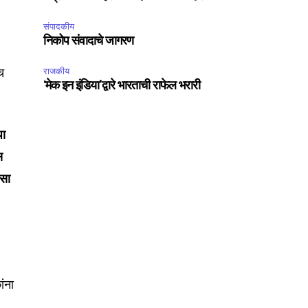
संपादकीय
निकोप संवादाचे जागरण
च
राजकीय
‘मेक इन इंडिया’द्वारे भारताची राफेल भरारी
पा
स
ैसा
ांना