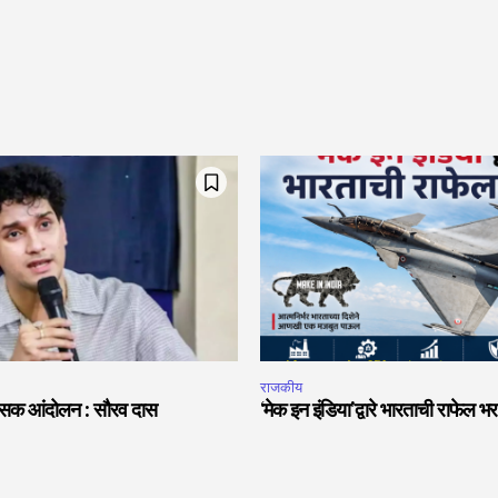
राजकीय
हिंसक आंदोलन : सौरव दास
‘मेक इन इंडिया’द्वारे भारताची राफेल भर