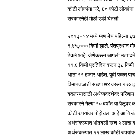
To subscribe, simply enter your e
कोटी लोकांना घरे, ६० कोटी लोकांना 
the subscribe button below. Don'
सरकारनेही मोठी उडी घेतली.
won't spam your inbox. Your infor
२०१३-१४ मध्ये म्हणजेच पहिल्या ६७ व
१,४५,००० किमी झाले. पंतप्रधान मोदी
ठेवले आहे. जेणेकरून आपली उत्पादने ज
6,300
११.६ किमी प्रतिदिन वरून ३८ किमी प
Fans
आता ११ हजार आहेत. पूर्वी फक्त पाच
विमानतळांची संख्या ७४ वरून १५० झ
बदलण्यासाठी अर्थव्यवस्थेवर परिणाम
सरकारने गेल्या १० वर्षांत या पैलूव
कोटी रुपयांवर पोहोचला आहे आणि बंद
अर्थसंकल्पात भांडवली खर्च २ लाख को
अर्थसंकल्पात ११ लाख कोटी रुपयांव