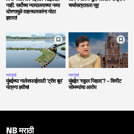
नाही. सर्वोच्च न्यायालयाच्या नव्या
चर्चासत्रातला सूर
धोरणामुळे वाहनधारकांना मोठा
इशारा!
महामुंबई
महामुंबई
मुंबईच्या नालेसफाईसाठी ‘ट्रॅश बूम’
मुंबईत ‘स्कूल जिहाद’? – किरीट
यंत्रणा हवीच!
सोमय्यांचा आरोप
NB मराठी