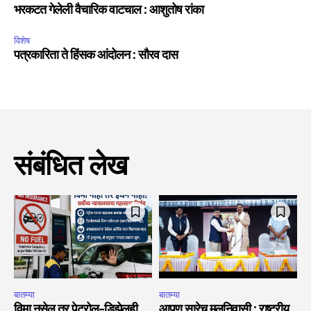
भरकटत गेलेली वैचारिक वाटचाल : आशुतोष रांका
विशेष
पत्रकारिता ते हिंसक आंदोलन : सौरव दास
संबंधित लेख
बातम्या
बातम्या
विमा नसेल तर पेट्रोल-डिझेलही
आपण सारेच मूलनिवासी : राष्ट्रीय