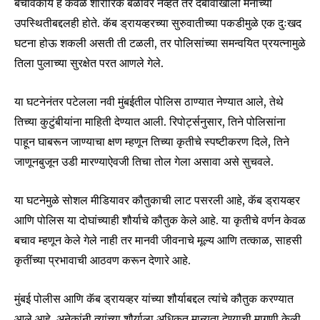
बचावकार्य हे केवळ शारीरिक बळावर नव्हते तर दबावाखाली मनाच्या
SUBSCRIBERS and be part of the
उपस्थितीबद्दलही होते. कॅब ड्रायव्हरच्या सुरुवातीच्या पकडीमुळे एक दुःखद
conversation.
घटना होऊ शकली असती ती टळली, तर पोलिसांच्या समन्वयित प्रयत्नामुळे
To subscribe, simply enter your email address on our website
तिला पुलाच्या सुरक्षेत परत आणले गेले.
or click the subscribe button below. Don't worry, we respect
your privacy and won't spam your inbox. Your information is
या घटनेनंतर पटेलला नवी मुंबईतील पोलिस ठाण्यात नेण्यात आले, तेथे
safe with us.
तिच्या कुटुंबीयांना माहिती देण्यात आली. रिपोर्ट्सनुसार, तिने पोलिसांना
पाहून घाबरून जाण्याचा क्षण म्हणून तिच्या कृतीचे स्पष्टीकरण दिले, तिने
जाणूनबुजून उडी मारण्याऐवजी तिचा तोल गेला असावा असे सुचवले.
SUBSCRIBE
या घटनेमुळे सोशल मीडियावर कौतुकाची लाट पसरली आहे, कॅब ड्रायव्हर
आणि पोलिस या दोघांच्याही शौर्याचे कौतुक केले आहे. या कृतीचे वर्णन केवळ
I've read and accept the
Privacy Policy
.
बचाव म्हणून केले गेले नाही तर मानवी जीवनाचे मूल्य आणि तत्काळ, साहसी
कृतींच्या प्रभावाची आठवण करून देणारे आहे.
6,300
32,111
75
मुंबई पोलीस आणि कॅब ड्रायव्हर यांच्या शौर्याबद्दल त्यांचे कौतुक करण्यात
Fans
Followers
Followers
आले आहे, अनेकांनी त्यांच्या शौर्याला अधिकृत मान्यता देण्याची मागणी केली