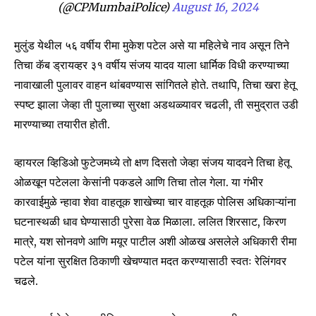
(@CPMumbaiPolice)
August 16, 2024
मुलुंड येथील ५६ वर्षीय रीमा मुकेश पटेल असे या महिलेचे नाव असून तिने
तिचा कॅब ड्रायव्हर ३१ वर्षीय संजय यादव याला धार्मिक विधी करण्याच्या
नावाखाली पुलावर वाहन थांबवण्यास सांगितले होते. तथापि, तिचा खरा हेतू
स्पष्ट झाला जेव्हा ती पुलाच्या सुरक्षा अडथळ्यावर चढली, ती समुद्रात उडी
मारण्याच्या तयारीत होती.
व्हायरल व्हिडिओ फुटेजमध्ये तो क्षण दिसतो जेव्हा संजय यादवने तिचा हेतू
ओळखून पटेलला केसांनी पकडले आणि तिचा तोल गेला. या गंभीर
कारवाईमुळे न्हावा शेवा वाहतूक शाखेच्या चार वाहतूक पोलिस अधिकाऱ्यांना
घटनास्थळी धाव घेण्यासाठी पुरेसा वेळ मिळाला. ललित शिरसाट, किरण
मात्रे, यश सोनवणे आणि मयूर पाटील अशी ओळख असलेले अधिकारी रीमा
पटेल यांना सुरक्षित ठिकाणी खेचण्यात मदत करण्यासाठी स्वतः रेलिंगवर
चढले.
Join our community of