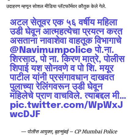
उदाहरण म्हणून सोशल मीडिया प्लॅटफॉर्मवर कौतुक केले गेले.
अटल सेतूवर एक ५६ वर्षीय महिला
उडी घेवून आत्महत्येचा प्रयत्न करत
असताना नावाशेवा वाहतूक विभागाचे
@Navimumpolice
पो.ना.
शिरसाठ, पो ना. किरण मात्रे, पोलीस
शिपाई यश सोनवणे व पो शि. मयूर
पाटील यांनी प्रसंगावधान दाखवत
पुलाच्या रेलिंगवरून उडी घेवून
महिलेचे प्राण वाचविले. त्याबद्दल मी…
pic.twitter.com/WpWxJ
wcDJF
— पोलीस आयुक्त, बृहन्मुंबई – CP Mumbai Police