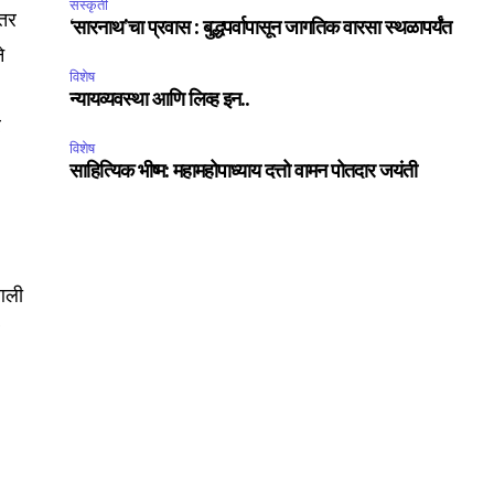
संस्कृती
ंतर
‘सारनाथ’चा प्रवास : बुद्धपर्वापासून जागतिक वारसा स्थळापर्यंत
े
विशेष
न्यायव्यवस्था आणि लिव्ह इन..
र
विशेष
साहित्यिक भीष्म: महामहोपाध्याय दत्तो वामन पोतदार जयंती
 आली
र