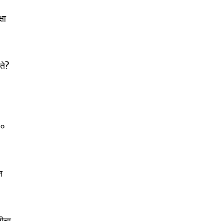
षा
ते?
००
त
SUBSCRIBE
ीचा