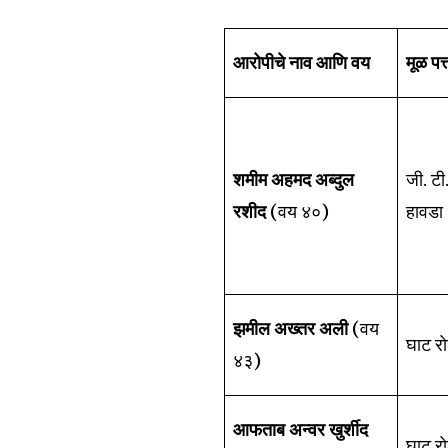
आरोपीचे नाव आणि वय
मूळ पत
शमीम अहमद अब्दुल
जी. टी
रशीद
(वय ४०)
हावडा
झमील अख्तर अली
(वय
घाट रो
४३)
आफताब अन्वर खुर्शीद
घाट रो