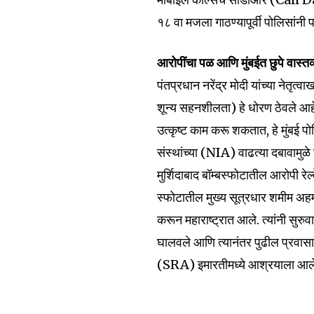
the subscribe button below. Don'
won't spam your inbox. Your infor
१८ वा मजला गाठण्यापूर्वी पोलिसांन
आरोपींचा पळ आणि मुंबईत छुपे वास्तव
पंतप्रधान नरेंद्र मोदी यांच्या नेत
शून्य सहनशीलता) हे धोरण ठेवले आहे.
6,300
Fans
उत्कृष्ट काम करू शकतात, हे मुंबई प
संस्थांच्या (NIA) वाढत्या दबावामु
मुर्शिदाबाद बॉम्बस्फोटातील आरोपी रेल्
स्फोटातील मुख्य सूत्रधार शमीम अहम
करून महाराष्ट्रात आले. त्यांनी सु
घालवले आणि त्यानंतर पुढील प्रवासा
(SRA) इमारतीमध्ये आश्रयाला आले 