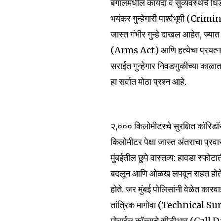
बंगालमधील कायदा व सुव्यवस्थेचे धि
भयंकर गुन्हेगारी पार्श्वभूमी (Crim
जास्त गंभीर गुन्हे दाखल आहेत, ज्य
(Arms Act) आणि हत्येचा प्रयत्
सराईत गुन्हेगार निवडणुकीच्या काळ
हा सर्वात मोठा प्रश्न आहे.
२,००० किलोमीटरचे सुरक्षित कॉरिडॉ
किलोमीटर पेक्षा जास्त अंतराचा प्रव
Join our commu
मुंबईतील छुपे वास्तव्य: हावडा स्फ
SUBSCRIBERS an
बदलून आणि ओळख लपवून राहत होते. मुं
of the conversa
होते. जर मुंबई पोलिसांनी वेळेत कार
तांत्रिक मागोवा (Technical Surve
To subscribe, simply enter your e
मोबाईल कॉल्सचे सीडीआर (Call 