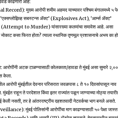
ंडवडे काढणारी आहे:
inal Record): मुख्य आरोपी शमीम अहमद याच्यावर पश्चिम बंगालमध्ये ५ पेक्
ात ‘एक्सप्लोझिव्ह सबस्टन्स ॲक्ट’ (Explosives Act), ‘आर्म्स ॲक्ट’
न (Attempt to Murder) यांसारख्या कलमांचा समावेश आहे. असा
ात मोकाट कसा फिरत होता? त्याला स्थानिक तृणमूल प्रशासनाचे अभय का हो
र: आरोपींनी अटक टाळण्यासाठी कोलकाता/हावडा ते मुंबई असा सुमारे २,०
ास केला.
nity of
ोटातील आरोपी मुंबईतील देवनार परिसरात जवळपास ८ ते १० दिवसांपासून नाव
d be part
बईत राहून ते परदेशात किंवा इतर राज्यांत पळून जाण्याच्या मोठ्या तयारी
tion.
वाई केली नसती, तर हे आंतरराष्ट्रीय दहशतवादी नेटवर्कचा भाग बनले असते.
illance): मुंबई पोलिसांनी आरोपींचा माग काढण्यासाठी ५० पेक्षा जास्त
mail address on our website or click
Data Records) आणि आयपी (IP) ॲड्रेस तपासले. देवनारमधील इमारत