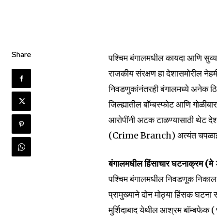
Share
पश्चिम बंगालमधील कायदा आणि सुव्यव
राजकीय संरक्षण हा देशासमोरील नेहमी
निवडणुकांनंतरही बंगालमध्ये अनेक ठ
जिल्ह्यातील बॉम्बस्फोट आणि गोळीबारा
आरोपींनी अटक टाळण्यासाठी थेट देशाच
(Crime Branch) अत्यंत चपळाईने आण
बंगालमधील हिंसाचार घटनाक्रम (म
पश्चिम बंगालमधील निवडणूक निकाल 
प्रामुख्याने दोन मोठ्या हिंसक घटना
मुर्शिदाबाद येथील आश्रम बॉम्बफेक 