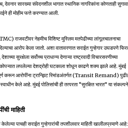
यामुळेच, देवनार सारख्या संवेदनशील भागात स्थानिक नागरिकांना कोणताही सुगाव
ळाईने ही मोहीम फत्ते करण्यात आली.
 (TMC) राजवटीवर नेहमीच विशिष्ट मुस्लिम मतपेढीच्या लांगूलचालनाचा
य दिल्याचा आरोप केला जातो. अशा वातावरणात सराईत गुन्हेगार उघडपणे फि
ाच्या सुरक्षेला सर्वोच्च प्राधान्य देणाऱ्या राष्ट्रवादी विचारसरणीच्या
कोपऱ्यात लपलेल्या देशद्रोही घटकाला शोधून काढणे शक्य झाले आहे. मुंबई
 पूर्ण करून आरोपींना ट्रान्झिट रिमांडअंतर्गत (Transit Remand) पुढ
स्वाधीन केले आहे. मुंबई पोलिसांची ही तत्परता “सुरक्षित भारत” या संकल्पन
ंची माहिती
 केलेल्या पाचही सराईत गुन्हेगारांची तपशीलवार माहिती खालीलप्रमाणे आहे: