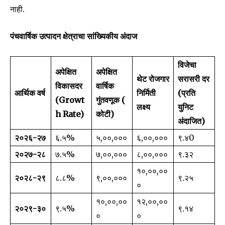
नाही.
पंचवार्षिक उत्पादन क्षेत्राचा सांख्यिकीय अंदाज
विजेचा
अपेक्षित
अपेक्षित
थेट रोजगार
सरासरी दर
विकासदर
वार्षिक
आर्थिक वर्ष
निर्मिती
(प्रति
(
Growt
गुंतवणूक (
लक्ष्य
युनिट
h Rate)
कोटी)
अंदाजित)
२०२६-२७
६.५%
₹५,००,०००
६,००,०००
₹९.४0
२०२७-२८
७.५%
₹७,००,०००
८,००,०००
₹९.३२
१०,००,००
२०२८-२९
८.८%
₹९,००,०००
₹९.२५
०
₹१०,००,००
१२,००,००
२०२९-३०
९.५%
₹९.१४
०
०