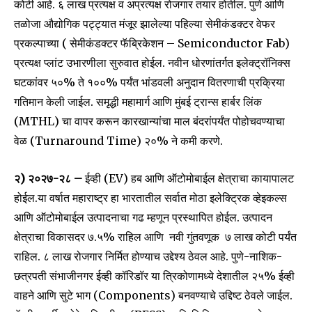
कोटी आहे. ६ लाख प्रत्यक्ष व अप्रत्यक्ष रोजगार तयार होतील. पुणे आणि
तळोजा औद्योगिक पट्ट्यात मंजूर झालेल्या पहिल्या सेमीकंडक्टर वेफर
प्रकल्पाच्या ( सेमीकंडक्टर फॅब्रिकेशन – Semiconductor Fab)
प्रत्यक्ष प्लांट उभारणीला सुरुवात होईल. नवीन धोरणांतर्गत इलेक्ट्रॉनिक्स
घटकांवर ५०% ते १००% पर्यंत भांडवली अनुदान वितरणाची प्रक्रिया
गतिमान केली जाईल. समृद्धी महामार्ग आणि मुंबई ट्रान्स हार्बर लिंक
(MTHL) चा वापर करून कारखान्यांचा माल बंदरांपर्यंत पोहोचवण्याचा
वेळ (Turnaround Time) २०% ने कमी करणे.
२) २०२७-२८ –
ईव्ही (EV) हब आणि ऑटोमोबाईल क्षेत्राचा कायापालट
होईल.या वर्षात महाराष्ट्र हा भारतातील सर्वात मोठा इलेक्ट्रिक व्हेइकल्स
आणि ऑटोमोबाईल उत्पादनाचा गढ म्हणून प्रस्थापित होईल. उत्पादन
क्षेत्राचा विकासदर ७.५% राहिल आणि नवी गुंतवणूक ₹७ लाख कोटी पर्यंत
राहिल. ८ लाख रोजगार निर्मित होण्याच उद्देश्य ठेवल आहे. पुणे-नाशिक-
छत्रपती संभाजीनगर ईव्ही कॉरिडॉर या त्रिकोणामध्ये देशातील २५% ईव्ही
वाहने आणि सुटे भाग (Components) बनवण्याचे उद्दिष्ट ठेवले जाईल.