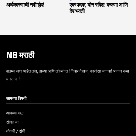
अर्थकारणाची नवी झेप!
एक पदक, दोन संदेश: करुणा आणि
देशभक्ती
NB मराठी
बातम्या जशा आहेत तशा, ताज्या आणि तर्कसंगत ! विचार देशाचा, कानोसा जगाचा! आवाज नव्या
भारताचा !
आमच्या विषयी
आमच्या बद्दल
सोबत या
नोकरी / संधी