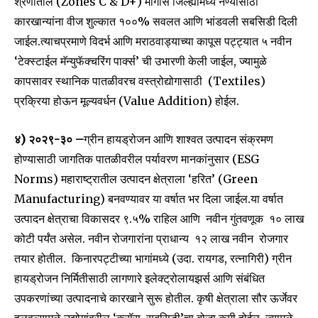
श्रेणीतील (Zones C & D+) मागास जिल्ह्यांमध्ये नेण्यासाठी
कारखान्यांना वीज शुल्कात १००% सवलत आणि भांडवली सबसिडी दिली
जाईल.त्याचप्रमाणे विदर्भ आणि मराठवाड्याच्या कापूस पट्ट्यात ५ नवीन
‘टेक्स्टाईल मॅन्युफॅक्चरिंग पार्क्स’ ची उभारणी केली जाईल, ज्यामुळे
Join our community of
SUBSCRIBERS and be part of the
कापसावर स्थानिक पातळीवरच वस्त्रोद्योगासाठी (Textiles)
conversation.
प्रक्रिया होऊन मूल्यवर्धन (Value Addition) होईल.
To subscribe, simply enter your email address on our website
४) २०२९-३० –
ग्रीन हायड्रोजन आणि शाश्वत उत्पादन संक्रमण
or click the subscribe button below. Don't worry, we respect
your privacy and won't spam your inbox. Your information is
होण्यासाठी जागतिक पातळीवरील पर्यावरण मानकांनुसार (ESG
safe with us.
Norms) महाराष्ट्रातील उत्पादन क्षेत्राला ‘हरित’ (Green
Manufacturing) बनवण्यावर या वर्षात भर दिला जाईल.या वर्षात
उत्पादन क्षेत्राचा विकासदर ९.५% राहिल आणि नवीन गुंतवणूक ₹१० लाख
कोटी पर्यंत असेल. नवीन रोजगारांना प्राधान्य १२ लाख नवीन रोजगार
तयार होतील. किनारपट्टीच्या भागांमध्ये (उदा. रायगड, रत्नागिरी) ग्रीन
SUBSCRIBE
हायड्रोजन निर्मितीसाठी लागणारे इलेक्ट्रोलायझर्स आणि संबंधित
उपकरणांच्या उत्पादनाचे कारखाने सुरू होतील. कृषी क्षेत्राला सौर ऊर्जेवर
I've read and accept the
Privacy Policy
.