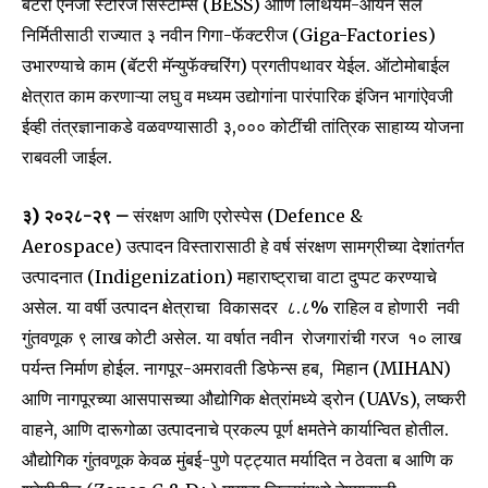
बॅटरी एनर्जी स्टोरेज सिस्टीम्स (BESS) आणि लिथियम-आयन सेल
निर्मितीसाठी राज्यात ३ नवीन गिगा-फॅक्टरीज (Giga-Factories)
उभारण्याचे काम (बॅटरी मॅन्युफॅक्चरिंग) प्रगतीपथावर येईल. ऑटोमोबाईल
क्षेत्रात काम करणाऱ्या लघु व मध्यम उद्योगांना पारंपारिक इंजिन भागांऐवजी
ईव्ही तंत्रज्ञानाकडे वळवण्यासाठी ₹३,००० कोटींची तांत्रिक साहाय्य योजना
राबवली जाईल.
३) २०२८-२९ –
संरक्षण आणि एरोस्पेस (Defence &
Aerospace) उत्पादन विस्तारासाठी हे वर्ष संरक्षण सामग्रीच्या देशांतर्गत
उत्पादनात (Indigenization) महाराष्ट्राचा वाटा दुप्पट करण्याचे
असेल. या वर्षी उत्पादन क्षेत्राचा विकासदर ८.८% राहिल व होणारी नवी
गुंतवणूक ₹९ लाख कोटी असेल. या वर्षात नवीन रोजगारांची गरज १० लाख
पर्यन्त निर्माण होईल. नागपूर-अमरावती डिफेन्स हब, मिहान (MIHAN)
आणि नागपूरच्या आसपासच्या औद्योगिक क्षेत्रांमध्ये ड्रोन (UAVs), लष्करी
वाहने, आणि दारूगोळा उत्पादनाचे प्रकल्प पूर्ण क्षमतेने कार्यान्वित होतील.
औद्योगिक गुंतवणूक केवळ मुंबई-पुणे पट्ट्यात मर्यादित न ठेवता ब आणि क