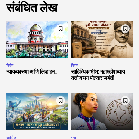
संबंधित लेख
विशेष
विशेष
न्यायव्यवस्था आणि लिव्ह इन..
साहित्यिक भीष्म: महामहोपाध्याय
दत्तो वामन पोतदार जयंती
आर्थिक
युवा