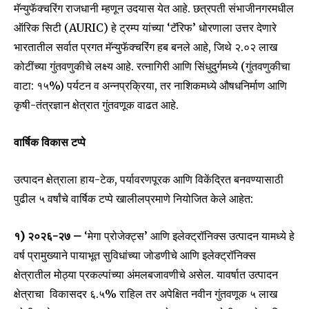
मॅन्युफॅक्चरिंग राजधानी म्हणून उदयास येत आहे. छत्रपती संभाजीनगरमधील
ऑरिक सिटी (AURIC) हे ट्रम्प यांच्या ‘टॅरिफ’ धोरणाला उत्तर देणारे
भारतातील सर्वात प्रगत मॅन्युफॅक्चरिंग हब बनले आहे, जिथे ₹२.०२ लाख
कोटींच्या गुंतवणुकीचे लक्ष्य आहे. रत्नागिरी आणि सिंधुदुर्गमध्ये (गुंतवणुकीचा
वाटा: १५%) पर्यटन व अन्नप्रक्रिया, तर नाशिकमध्ये औषधनिर्माण आणि
कृषी-तंत्रज्ञान क्षेत्रात गुंतवणूक वाढत आहे.
वार्षिक विकास टप्पे
उत्पादन क्षेत्राला हाय-टेक, पर्यावरणपूरक आणि विकेंद्रित बनवण्यासाठी
पुढील ५ वर्षांचे वार्षिक टप्पे खालीलप्रमाणे नियोजित केले आहेत:
१) २०२६-२७ –
‘मेगा प्रोजेक्ट्स’ आणि इलेक्ट्रॉनिक्स उत्पादन यामध्ये हे
वर्ष प्रामुख्याने पायाभूत सुविधांच्या जोडणीचे आणि इलेक्ट्रॉनिक्स
क्षेत्रातील मोठ्या प्रकल्पांच्या अंमलबजावणीचे असेल. यावर्षात उत्पादन
क्षेत्राचा विकासदर ६.५% राहिल तर अपेक्षित नवीन गुंतवणूक ₹५ लाख