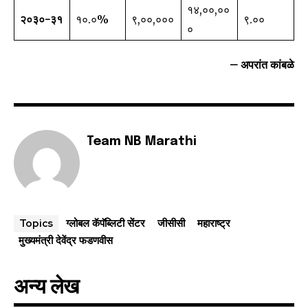
१४,००,००
२०३०-३१
१०.०%
₹९,००,०००
₹९.००
०
– अपरांत कांबळे
Team NB Marathi
ग्लोबल कॅपॅब्लिटी सेंटर
जीसीसी
महाराष्ट्र
Topics
मुख्यमंत्री देवेंद्र फडणवीस
अन्य लेख