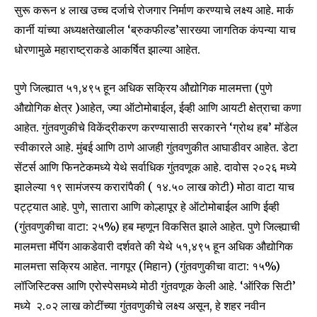
सुरू करून ४ लाख उच्च दर्जाचे रोजगार निर्माण करण्याचे लक्ष्य आहे. मार्क
कार्नी यांच्या अध्यक्षतेखालील ‘ब्रुकफील्ड’सारख्या जागतिक कंपन्या याच
धोरणामुळे महाराष्ट्राकडे आकर्षित झाल्या आहेत.
पुणे जिल्ह्यात ५१,४९५ हून अधिक सक्रिय औद्योगिक मालमत्ता (पुणे
औद्योगिक क्षेत्र )आहेत, ज्या ऑटोमोबाईल, ईव्ही आणि आयटी क्षेत्राचा कणा
आहेत. गुंतवणुकीचे विकेंद्रीकरण करण्यासाठी सरकारने ‘ग्रोथ हब’ मॉडेल
स्वीकारले आहे. मुंबई आणि ठाणे आजही गुंतवणुकीत आघाडीवर आहेत. डेटा
सेंटर्स आणि फिनटेकमध्ये येथे सर्वाधिक गुंतवणूक आहे. दावोस २०२६ मध्ये
झालेल्या १९ सामंजस्य करारांपैकी (₹ १४.५० लाख कोटी) मोठा वाटा याच
पट्ट्यात आहे. पुणे, सातारा आणि कोल्हापूर हे ऑटोमोबाईल आणि ईव्ही
(गुंतवणुकीचा वाटा: २५%) हब म्हणून विकसित झाले आहेत. पुणे जिल्ह्याची
मालमत्ता मॅपिंग आकडेवारी दर्शवते की येथे ५१,४९५ हून अधिक औद्योगिक
मालमत्ता सक्रिय आहेत. नागपूर (मिहान) (गुंतवणुकीचा वाटा: १५%)
लॉजिस्टिक्स आणि एरोस्पेसमध्ये मोठी गुंतवणूक केली आहे. ‘ऑरिक सिटी’
मध्ये ₹ २.०२ लाख कोटींच्या गुंतवणुकीचे लक्ष्य असून, हे शहर नवीन