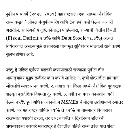
पुढील पाच वर्षे (२०२६-२०३१) महाराष्ट्राला एका साध्या औद्योगिक
राज्याकडून ‘ग्लोबल मॅन्युफॅक्चरिंग आणि टेक हब’ कडे घेऊन जाणारी
असतील. सांख्यिकीय दृष्टिकोनातून पाहिल्यास, राज्याची वित्तीय स्थिती
(Fiscal Deficit २.७% आणि Debt Stock १८.३%) अत्यंत
नियंत्रणात असल्यामुळे सरकारला पायाभूत सुविधांवर भांडवली खर्च करणे
सुलभ होणार आहे.
परंतु, हे उद्दिष्ट पूर्णपणे यशस्वी करण्यासाठी राज्याला पुढील तीन
आघाड्यांवर युद्धपातळीवर काम करावे लागेल: १. कृषी क्षेत्रातील हवामान
जोखमीचे व्यवस्थापन करणे. २. मागास ११ जिल्ह्यांमध्ये औद्योगिक गुंतवणूक
वाढवून प्रादेशिक विषमता दूर करणे. ३. नवीन कामगार कायद्यांना गती
देऊन २५% हून अधिक अकार्यक्षम MSMEs चे मोठ्या उद्योगांमध्ये रुपांतर
करणे. जर महाराष्ट्र वार्षिक ११% ते १२% चा नाममात्र विकासदर
राखण्यात यशस्वी ठरला, तर २०३० पर्यंत १ ट्रिलियन डॉलरची
अर्थव्यवस्था बनणारे महाराष्ट्र हे देशातील पहिले राज्य ठरेल यात शंका