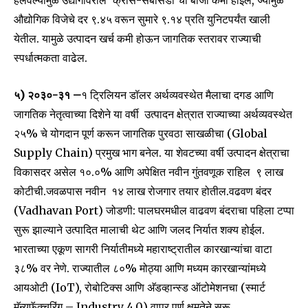
हलवल्यामुळे उद्योगांवरील ‘क्रॉस-सबसिडी’चा बोजा कमी होईल, ज्यामुळे
औद्योगिक विजेचे दर ₹९.४५ वरून सुमारे ₹९.१४ प्रति युनिटपर्यंत खाली
येतील. यामुळे उत्पादन खर्च कमी होऊन जागतिक स्तरावर राज्याची
6,300
32,111
75
स्पर्धात्मकता वाढेल.
Fans
Followers
Followers
५) २०३०-३१ –
१ ट्रिलियन डॉलर अर्थव्यवस्थेत मैलाचा दगड आणि
जागतिक नेतृत्वाच्या दिशेने या वर्षी उत्पादन क्षेत्रात राज्याच्या अर्थव्यवस्थेत
२५% चे योगदान पूर्ण करून जागतिक पुरवठा साखळीचा (Global
Supply Chain) प्रमुख भाग बनेल. या शेवटच्या वर्षी उत्पादन क्षेत्राचा
विकासदर असेल १०.०% आणि अपेक्षित नवीन गुंतवणूक राहिल ₹९ लाख
कोटीची.जवळपास नवीन १४ लाख रोजगार तयार होतील.वढवण बंदर
(Vadhavan Port) जोडणी: पालघरमधील वाढवण बंदराचा पहिला टप्पा
सुरू झाल्याने उत्पादित मालाची थेट आणि जलद निर्यात शक्य होईल.
भारताच्या एकूण सागरी निर्यातीमध्ये महाराष्ट्रातील कारखान्यांचा वाटा
३८% वर नेणे. राज्यातील ८०% मोठ्या आणि मध्यम कारखान्यांमध्ये
आयओटी (IoT), रोबोटिक्स आणि अ‍ॅडव्हान्स्ड ऑटोमेशनचा (स्मार्ट
मॅन्युफॅक्चरिंग – Industry 4.0) वापर पूर्ण क्षमतेने सुरू