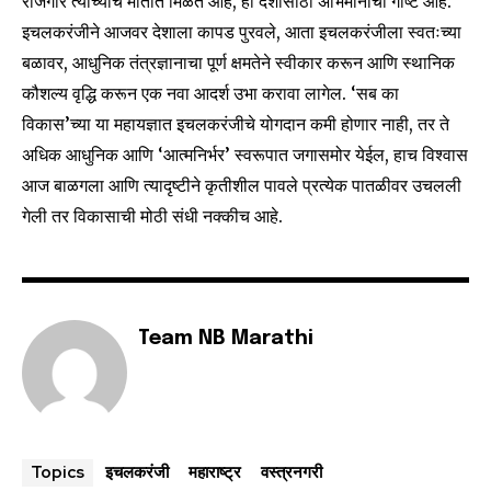
रोजगार त्यांच्याच मातीत मिळत आहे, ही देशासाठी अभिमानाची गोष्ट आहे.
इचलकरंजीने आजवर देशाला कापड पुरवले, आता इचलकरंजीला स्वतःच्या
बळावर, आधुनिक तंत्रज्ञानाचा पूर्ण क्षमतेने स्वीकार करून आणि स्थानिक
कौशल्य वृद्धि करून एक नवा आदर्श उभा करावा लागेल. ‘सब का
विकास’च्या या महायज्ञात इचलकरंजीचे योगदान कमी होणार नाही, तर ते
अधिक आधुनिक आणि ‘आत्मनिर्भर’ स्वरूपात जगासमोर येईल, हाच विश्वास
आज बाळगला आणि त्यादृष्टीने कृतीशील पावले प्रत्येक पातळीवर उचलली
गेली तर विकासाची मोठी संधी नक्कीच आहे.
Team NB Marathi
इचलकरंजी
महाराष्ट्र
वस्त्रनगरी
Topics