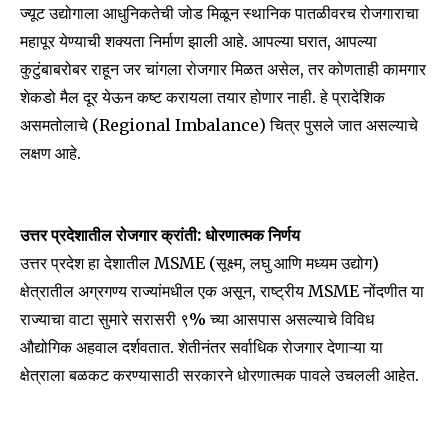
ज्यूट उद्योगाला आधुनिकतेची जोड मिळून स्थानिक पातळीवरच रोजगाराचा
महापूर येण्याची शक्यता निर्माण झाली आहे. आपल्या घरात, आपल्या
कुटुंबाबरोबर राहून जर चांगला रोजगार मिळत असेल, तर कोणताही कामगार
शेकडो मैल दूर येऊन कष्ट करायला तयार होणार नाही. हे प्रादेशिक
असमतोलाचे (Regional Imbalance) चित्र पुसले जात असल्याचे
लक्षण आहे.
उत्तर प्रदेशातील रोजगार क्रांती: धोरणात्मक निर्णय
उत्तर प्रदेश हा देशातील MSME (सूक्ष्म, लघु आणि मध्यम उद्योग)
क्षेत्रातील अग्रगण्य राज्यांमधील एक असून, राष्ट्रीय MSME नोंदणीत या
राज्याचा वाटा सुमारे सरासरी ९% च्या आसपास असल्याचे विविध
औद्योगिक अहवाल दर्शवतात. शेतीनंतर सर्वाधिक रोजगार देणाऱ्या या
Join our community of
क्षेत्राला बळकट करण्यासाठी सरकारने धोरणात्मक पावले उचलली आहेत.
SUBSCRIBERS and be part of the
conversation.
To subscribe, simply enter your email address on our website