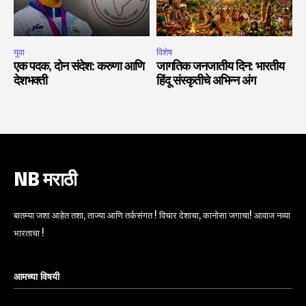
युवा
विशेष
एक पदक, दोन संदेश: करुणा आणि
जागतिक जनजातीय दिन: भारतीय
देशभक्ती
हिंदू संस्कृतीचे अभिन्न अंग
NB मराठी
बातम्या जशा आहेत तशा, ताज्या आणि तर्कसंगत ! विचार देशाचा, कानोसा जगाचा! आवाज नव्या
भारताचा !
आमच्या विषयी