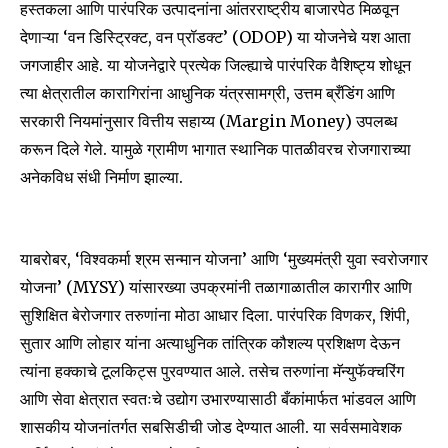
हस्तकला आणि पारंपरिक उत्पादनांना आंतरराष्ट्रीय बाजारपेठ मिळवून
or click the subscribe button below. Don't worry, we respect
देणाऱ्या ‘वन डिस्ट्रिक्ट, वन प्रॉडक्ट’ (ODOP) या योजनेचे यश आता
your privacy and won't spam your inbox. Your information is
safe with us.
जगजाहीर आहे. या योजनेद्वारे प्रत्येक जिल्ह्याचे पारंपरिक वैशिष्ट्य शोधून
त्या क्षेत्रातील कारागिरांना आधुनिक यंत्रसामग्री, उत्तम ब्रँडिंग आणि
सरकारी नियमांनुसार वित्तीय सहाय्य (Margin Money) उपलब्ध
करून दिले गेले. यामुळे ग्रामीण भागात स्थानिक पातळीवरच रोजगाराच्या
अनेकविध संधी निर्माण झाल्या.
SUBSCRIBE
I've read and accept the
Privacy Policy
.
याबरोबर, ‘विश्वकर्मा श्रम सन्मान योजना’ आणि ‘मुख्यमंत्री युवा स्वरोजगार
योजना’ (MYSY) यांसारख्या उपक्रमांनी तळागाळातील कारागीर आणि
सुशिक्षित बेरोजगार तरुणांना मोठा आधार दिला. पारंपरिक विणकर, शिंपी,
6,300
32,111
75
सुतार आणि लोहार यांना अत्याधुनिक तांत्रिक कौशल्य प्रशिक्षण देऊन
Fans
Followers
Followers
त्यांना हक्काचे टूलकिट्स पुरवण्यात आले. तसेच तरुणांना मॅन्युफॅक्चरिंग
आणि सेवा क्षेत्रात स्वतःचे उद्योग उभारण्यासाठी बँकांमार्फत भांडवल आणि
शासकीय योजनांतर्गत सबसिडीची जोड देण्यात आली. या सर्वसमावेशक