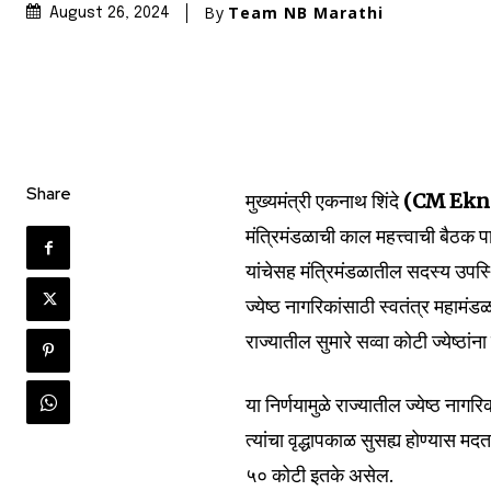
By
Team NB Marathi
August 26, 2024
Share
मुख्यमंत्री एकनाथ शिंदे
(CM Ekn
Join our commu
मंत्रिमंडळाची काल महत्त्वाची बैठक 
SUBSCRIBERS an
यांचेसह मंत्रिमंडळातील सदस्य उपस्थि
ज्येष्ठ नागरिकांसाठी स्वतंत्र महामं
of the conversa
राज्यातील सुमारे सव्वा कोटी ज्येष्ठां
To subscribe, simply enter your e
the subscribe button below. Don'
या निर्णयामुळे राज्यातील ज्येष्ठ ना
won't spam your inbox. Your infor
त्यांचा वृद्धापकाळ सुसह्य होण्यास 
५० कोटी इतके असेल.