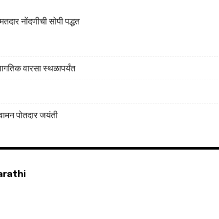
तदार नोंदणीची सोपी पद्धत
32,111
Followers
 जागतिक वारसा स्थळापर्यंत
ो वामन पोतदार जयंती
arathi