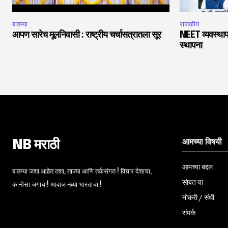
बातम्या
राजकीय
आपण सारेच मूलनिवासी : राष्ट्रीय चर्चासत्रातला सूर
NEET व्यवस्थाप
स्थापना
आमच्या विषयी
NB मराठी
आमच्या बद्दल
बातम्या जशा आहेत तशा, ताज्या आणि तर्कसंगत ! विचार देशाचा,
सोबत या
कानोसा जगाचा! आवाज नव्या भारताचा !
नोकरी / संधी
संपर्क