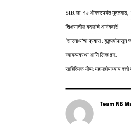
SIR ला १७ ऑगस्टपर्यंत मुदतवाढ, म
6,300
Fans
शिक्षणातील बदलांचे आनंदवारे!
‘सारनाथ’चा प्रवास : बुद्धपर्वापासून
न्यायव्यवस्था आणि लिव्ह इन..
साहित्यिक भीष्म: महामहोपाध्याय दत्त
Team NB M