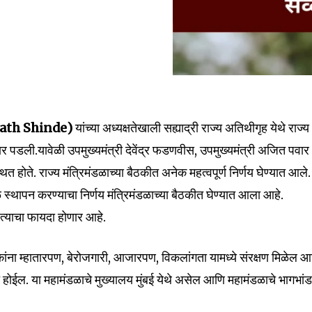
ath Shinde)
यांच्या अध्यक्षतेखाली सह्याद्री राज्य अतिथीगृह येथे राज्य
nity of
पार पडली.यावेळी उपमुख्यमंत्री देवेंद्र फडणवीस, उपमुख्यमंत्री अजित पवार
d be part
त होते. राज्य मंत्रिमंडळाच्या बैठकीत अनेक महत्वपूर्ण निर्णय घेण्यात आले.
डळ स्थापन करण्याचा निर्णय मंत्रिमंडळाच्या बैठकीत घेण्यात आला आहे.
tion.
ना त्याचा फायदा होणार आहे.
mail address on our website or click
t worry, we respect your privacy and
I've read and a
गरिकांना म्हातारपण, बेरोजगारी, आजारपण, विकलांगता यामध्ये संरक्षण मिळेल 
mation is safe with us.
मदत होईल. या महामंडळाचे मुख्यालय मुंबई येथे असेल आणि महामंडळाचे भागभा