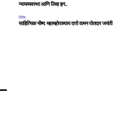
न्यायव्यवस्था आणि लिव्ह इन..
विशेष
75
साहित्यिक भीष्म: महामहोपाध्याय दत्तो वामन पोतदार जयंती
Followers