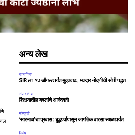
अन्य लेख
सामाजिक
SIR ला १७ ऑगस्टपर्यंत मुदतवाढ, मतदार नोंदणीची सोपी पद्धत
संपादकीय
SUBSCRIBE
शिक्षणातील बदलांचे आनंदवारे!
ccept the
Privacy Policy
.
आणि
संस्कृती
‘सारनाथ’चा प्रवास : बुद्धपर्वापासून जागतिक वारसा स्थळापर्यंत
ंडवल
विशेष