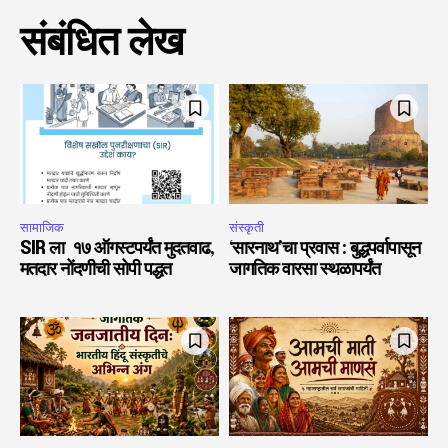
संबंधित लेख
सामाजिक
संस्कृती
SIR ला १७ ऑगस्टपर्यंत मुदतवाढ,
‘सारनाथ’चा प्रवास : बुद्धपर्वापासून
मतदार नोंदणीची सोपी पद्धत
जागतिक वारसा स्थळापर्यंत