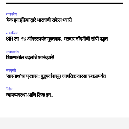
राजकीय
‘मेक इन इंडिया’द्वारे भारताची राफेल भरारी
6,300
32,111
75
Fans
Followers
Followers
सामाजिक
SIR ला १७ ऑगस्टपर्यंत मुदतवाढ, मतदार नोंदणीची सोपी पद्धत
संपादकीय
शिक्षणातील बदलांचे आनंदवारे!
संस्कृती
‘सारनाथ’चा प्रवास : बुद्धपर्वापासून जागतिक वारसा स्थळापर्यंत
विशेष
न्यायव्यवस्था आणि लिव्ह इन..