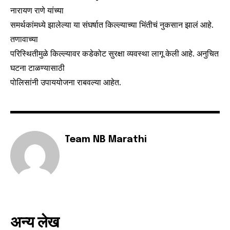
नारायण राणे यांच्या
समर्थकांमध्ये झालेल्या या संघर्षात किल्ल्याच्या भिंतीचं नुकसान झालं आहे.
तणावाच्या
Join our community of
परिस्थितीमुळे किल्ल्यावर कडेकोट सुरक्षा व्यवस्था लागू केली आहे. अनुचित
SUBSCRIBERS and be part of the
घटना टाळण्यासाठी
conversation.
पोलिसांनी उपाययोजना राबवल्या आहेत.
To subscribe, simply enter your email address on our website
or click the subscribe button below. Don't worry, we respect
your privacy and won't spam your inbox. Your information is
safe with us.
Team NB Marathi
SUBSCRIBE
अन्य लेख
I've read and accept the
Privacy Policy
.