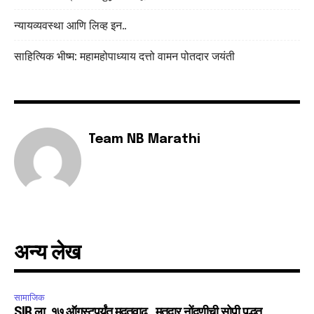
safe with us.
न्यायव्यवस्था आणि लिव्ह इन..
साहित्यिक भीष्म: महामहोपाध्याय दत्तो वामन पोतदार जयंती
SUBSCRIBE
I've read and accept the
Privacy Policy
.
Team NB Marathi
6,300
32,111
75
Fans
Followers
Followers
अन्य लेख
सामाजिक
SIR ला १७ ऑगस्टपर्यंत मुदतवाढ, मतदार नोंदणीची सोपी पद्धत