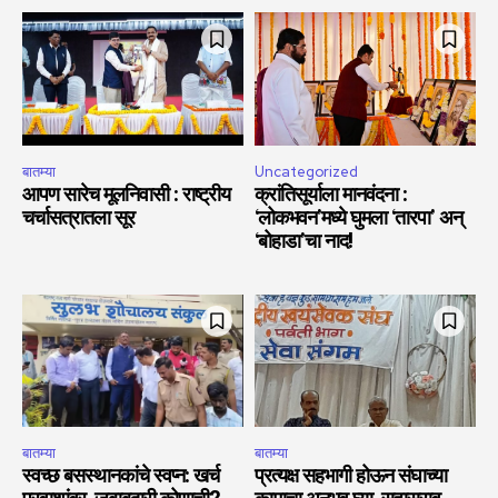
बातम्या
Uncategorized
आपण सारेच मूलनिवासी : राष्ट्रीय
क्रांतिसूर्याला मानवंदना :
चर्चासत्रातला सूर
‘लोकभवन’मध्ये घुमला ‘तारपा’ अन्
‘बोहाडा’चा नाद!
बातम्या
बातम्या
स्वच्छ बसस्थानकांचे स्वप्न: खर्च
प्रत्यक्ष सहभागी होऊन संघाच्या