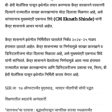
बी-हेवी मेालॅसिस पासून इथेनॉल तयार करण्यास केंद्र सरकारने परवानगी
दिल्याने राज्यातील साखर कारखान्यांना मोठा दिलासा मिळणार आहे, असे
सांगतानाच मुख्यमंत्री एकनाथ शिंदे
(CM Eknath Shinde)
यांनी
केंद्र शासनाचे आभार मानले आहेत.
केंद्र शासनाने इथेनॅाल निर्मितीवर घातलेले निर्बंध २०२४-२५ गाळप
हंगामात उठवले आहेत. केंद्र शासनाच्या या निर्णयामुळे साखर कारखाने व
डिस्टिलरीजना मोठा दिलासा मिळाला आहे, असे मुख्यमंत्री एकनाथ शिंदे
यांनी सांगितले. केंद्र शासनाने घेतलेल्या निर्णयामुळे आता नव्या हंगामात
राज्यातील साखर कारखान्यांना आणि डिस्टिलरीजना उसाचा रस, सिरप, बी
हेवी मेालॅसिस पासून इथेनॉल निर्मिती करता येणार आहे.
Join our community of
SUBSCRIBERS and be part of the
SIR ला १७ ऑगस्टपर्यंत मुदतवाढ, मतदार नोंदणीची सोपी पद्धत
conversation.
शिक्षणातील बदलांचे आनंदवारे!
To subscribe, simply enter your email address on our website
or click the subscribe button below. Don't worry, we respect
your privacy and won't spam your inbox. Your information is
‘सारनाथ’चा प्रवास : बुद्धपर्वापासून जागतिक वारसा स्थळापर्यंत