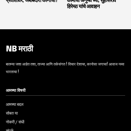
प्रवाशांवर, जबाबदारी कोणाची?
कामाचा अनुभव घ्या, सुहासराव
हिरेमठ यांचे आवाहन
NB मराठी
बातम्या जशा आहेत तशा, ताज्या आणि तर्कसंगत ! विचार देशाचा, कानोसा जगाचा! आवाज नव्या
भारताचा !
आमच्या विषयी
आमच्या बद्दल
सोबत या
नोकरी / संधी
संपर्क