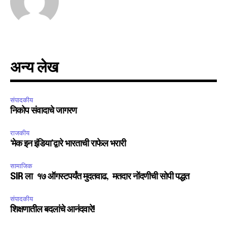
conversation.
To subscribe, simply enter your email address on our website
or click the subscribe button below. Don't worry, we respect
your privacy and won't spam your inbox. Your information is
safe with us.
अन्य लेख
संपादकीय
निकोप संवादाचे जागरण
SUBSCRIBE
राजकीय
‘मेक इन इंडिया’द्वारे भारताची राफेल भरारी
I've read and accept the
Privacy Policy
.
सामाजिक
SIR ला १७ ऑगस्टपर्यंत मुदतवाढ, मतदार नोंदणीची सोपी पद्धत
6,300
32,111
75
संपादकीय
शिक्षणातील बदलांचे आनंदवारे!
Fans
Followers
Followers