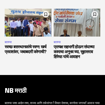
बातम्या
बातम्या
स्वच्छ बसस्थानकांचे स्वप्न: खर्च
प्रत्यक्ष सहभागी होऊन संघाच्या
प्रवाशांवर, जबाबदारी कोणाची?
कामाचा अनुभव घ्या, सुहासराव
हिरेमठ यांचे आवाहन
NB मराठी
बातम्या जशा आहेत तशा, ताज्या आणि तर्कसंगत ! विचार देशाचा, कानोसा जगाचा! आवाज नव्या