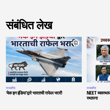
संबंधित लेख
राजकीय
राजकीय
‘मेक इन इंडिया’द्वारे भारताची राफेल भरारी
NEET व्यवस्थाप
स्थापना