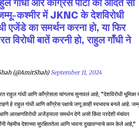
हुल गाँधी और कांग्रेस पार्टी की आदत सी
mail address on our website or click
जम्मू-कश्मीर में JKNC के देशविरोधी
t worry, we respect your privacy and
I've read and a
ी एजेंडे का समर्थन करना हो, या फिर
mation is safe with us.
ारत विरोधी बातें करनी हो, राहुल गाँधी ने
32,111
Shah (@AmitShah)
September 11, 2024
Followers
त राहुल गांधी आणि काँग्रेसला चांगलच सुनावलं आहे, “देशविरोधी भूमिका घ
हणे हे राहुल गांधी आणि काँग्रेस पक्षाचे जणू काही स्वभावच बनले आहे. जम्
 आणि आरक्षणविरोधी अजेंड्याला समर्थन देणे असो किंवा परदेशी मंचांवर
धींनी नेहमीच देशाच्या सुरक्षिततेला आणि भावना दुखावण्याचे काम केले आहे,”