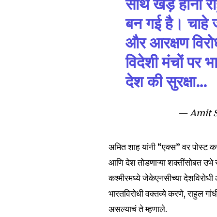
साथ खड़े होना रा
To subscribe, simply enter your e
बन गई है। चाहे 
the subscribe button below. Don'
और आरक्षण विरोध
won't spam your inbox. Your infor
विदेशी मंचों पर भ
देश की सुरक्षा…
6,300
— Amit 
Fans
अमित शाह यांनी “एक्स” वर पोस्ट कर
आणि देश तोडणाऱ्या शक्तींसोबत उभे रा
कश्मीरमध्ये जेकेएनसीच्या देशविरोधी
भारतविरोधी वक्तव्ये करणे, राहुल गां
असल्याचं ते म्हणाले.