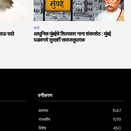
ताजे
भाऊ साठे
आधुनिक मुंबईचे शिल्पकार नाना शंकरशेठ : मुंबई
घडवणारे दूरदर्शी समाजसुधारक
वर्गीकरण
बातम्या
1547
राजकीय
1019
विशेष
450