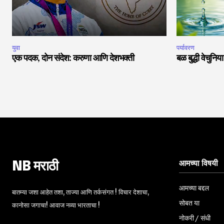
युवा
पर्यावरण
एक पदक, दोन संदेश: करुणा आणि देशभक्ती
बळ बुद्धी वेचुनि
आमच्या विषयी
NB मराठी
आमच्या बद्दल
बातम्या जशा आहेत तशा, ताज्या आणि तर्कसंगत ! विचार देशाचा,
सोबत या
कानोसा जगाचा! आवाज नव्या भारताचा !
नोकरी / संधी