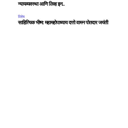
न्यायव्यवस्था आणि लिव्ह इन..
विशेष
साहित्यिक भीष्म: महामहोपाध्याय दत्तो वामन पोतदार जयंती
SUBSCRIBE
ccept the
Privacy Policy
.
75
Followers