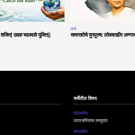
ताजे
या शक्ति| उदक चालवावे युक्ति||
समरसतेचे युगपुरुष: लोकशाहीर अण्णा
चर्चेतील विषय
संपादकीय
उदारचरिताचा वस्तुपाठ
संपादकीय