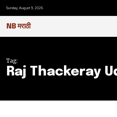
SUBSCRIBERS an
Sunday, August 9, 2026
of the conversa
NB मराठी
To subscribe, simply enter your e
the subscribe button below. Don'
won't spam your inbox. Your infor
Tag:
Raj Thackeray U
6,300
Fans