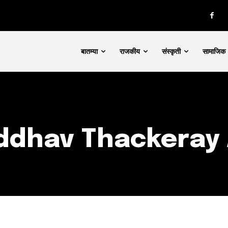
d be part
tion.
बातम्या
राजकीय
संस्कृती
सामाजिक
mail address on our website or click
t worry, we respect your privacy and
I've read and a
mation is safe with us.
ddhav Thackeray 
32,111
Followers