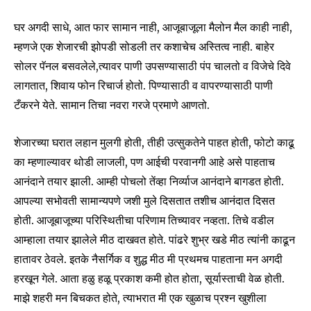
घर अगदी साधे, आत फार सामान नाही, आजूबाजूला मैलोन मैल काही नाही,
म्हणजे एक शेजारची झोपडी सोडली तर कशाचेच अस्तित्व नाही. बाहेर
सोलर पॅनल बसवलेले,त्यावर पाणी उपसण्यासाठी पंप चालतो व विजेचे दिवे
लागतात, शिवाय फोन रिचार्ज होतो. पिण्यासाठी व वापरण्यासाठी पाणी
टँकरने येते. सामान तिचा नवरा गरजे प्रमाणे आणतो.
शेजारच्या घरात लहान मुलगी होती, तीही उत्सुकतेने पाहत होती, फोटो काढू
का म्हणाल्यावर थोडी लाजली, पण आईची परवानगी आहे असे पाहताच
Join our community of
आनंदाने तयार झाली. आम्ही पोचलो तेंव्हा निर्व्याज आनंदाने बागडत होती.
SUBSCRIBERS and be part of the
आपल्या सभोवती सामान्यपणे जशी मुले दिसतात तशीच आनंदात दिसत
conversation.
होती. आजूबाजूच्या परिस्थितीचा परिणाम तिच्यावर नव्हता. तिचे वडील
To subscribe, simply enter your email address on our website
आम्हाला तयार झालेले मीठ दाखवत होते. पांढरे शुभ्र खडे मीठ त्यांनी काढून
or click the subscribe button below. Don't worry, we respect
हातावर ठेवले. इतके नैसर्गिक व शुद्ध मीठ मी प्रथमच पाहताना मन अगदी
your privacy and won't spam your inbox. Your information is
safe with us.
हरखून गेले. आता हळु हळू प्रकाश कमी होत होता, सूर्यास्ताची वेळ होती.
माझे शहरी मन बिचकत होते, त्याभरात मी एक खुळाच प्रश्न खुशीला