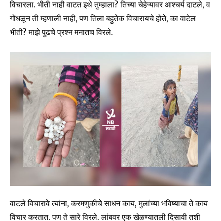
विचारला. भीती नाही वाटत इथे तुम्हाला? तिच्या चेहेऱ्यावर आश्चर्य दाटले, व
गोंधळून ती म्हणाली नाही, पण तिला बहुतेक विचारायचे होते, का वाटेल
भीती? माझे पुढचे प्रश्न मनातच विरले.
SUBSCRIBE
I've read and accept the
Privacy Policy
.
6,300
32,111
75
Fans
Followers
Followers
वाटले विचारावे त्यांना, करमणुकीचे साधन काय, मुलांच्या भविष्याचा ते काय
विचार करतात. पण ते सारे विरले. लांबवर एक खेळण्यातली दिसावी तशी