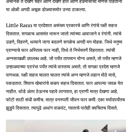
अचानक ते देखणे चेहरे आणि देखणे हात आणि हडमासाची माणसे पाहताना
या ओळी अगदी अचूक डोळ्यासमोर उभ्या ठाकल्या.
Little Rann या प्रदेशात असंख्य प्रकारचे आणि रंगांचे पक्षी सहज
दिसतात. सगळाच आसमंत भारून जातो त्यांच्या आवाजाने व रंगांनी. त्यांचे
उडणे, विहरणे, थव्याने जागा बदलणे सगळेच अगदी मन मोहक. जिथे मनुष्य
प्राण्याचे फार अस्तित्व फार नाही, तिथे ते निर्भयपणें विहरतात. त्यांची
अन्नसाखळी उपलब्ध आहे. जो पर्यंत तापमान योग्य असते, तो पर्यंत म्हणजे
उन्हाळ्याच्या प्रारंभा पर्यंत त्यांचे वास्तव्य असते. तो सगळा प्रदेश म्हणजे
पाणथळ. पक्षी सहज चालत चालत त्यांचे अन्न म्हणजे लहान मोठे मासे,
पकडतात. शिवाय खेचारांचे कळप सहज दिसतात. फार आपल्या जवळ येत
नाहीत. थोडे अंतर ठेऊनच पहावे लागतात, हा प्राणी मात्र देखणा आहे.
फोटो साठी संधी कमीच. मात्र वनस्पती जीवन फार कमी. एका मर्यादपर्यंतच
झुडुपे दिसतात. त्यापुढे अथांग वाळवंट, गवताचे पातेही क्वचितच दिसते.