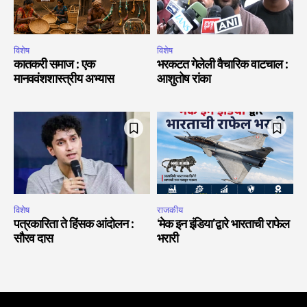
विशेष
विशेष
कातकरी समाज : एक
भरकटत गेलेली वैचारिक वाटचाल :
मानववंशशास्त्रीय अभ्यास
आशुतोष रांका
विशेष
राजकीय
पत्रकारिता ते हिंसक आंदोलन :
‘मेक इन इंडिया’द्वारे भारताची राफेल
सौरव दास
भरारी