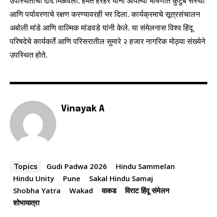
उपस्थितांची दाद मिळवली. हेमंत हरहरे यांनी आपल्या भाषणात कुटुंब संस्था
I've read and accept the
Privacy Policy
.
आणि पर्यावरणाचे रक्षण करण्यावरही भर दिला. कार्यक्रमाचे सूत्रसंचालन
अबोली मांडे आणि वाल्मिक मांडवडे यांनी केले. या संमेलनास विश्व हिंदू
परिषदेचे कार्यकर्ते आणि परिसरातील सुमारे २ हजार नागरिक मोठ्या संख्येने
6,300
32,111
75
उपस्थित होते.
Fans
Followers
Followers
Vinayak A
Gudi Padwa 2026
Hindu Sammelan
Topics
Hindu Unity
Pune
Sakal Hindu Samaj
Shobha Yatra
Wakad
वाकड
विराट हिंदू संमेलन
शोभायात्रा