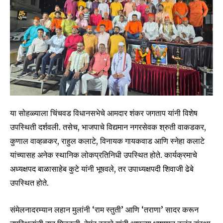
Join our community of
SUBSCRIBERS and be part of the
conversation.
या सोहळ्याला चिंचवड विधानसभेचे आमदार शंकर जगताप यांनी विशेष
To subscribe, simply enter your email address on our website
or click the subscribe button below. Don't worry, we respect
उपस्थिती दर्शवली. तसेच, भाजपाचे विद्यमान नगरसेवक श्रुती वाकडकर,
your privacy and won't spam your inbox. Your information is
कुणाल वाव्हळकर, राहुल कलाटे, विनायक गायकवाड आणि स्नेहा कलाटे
safe with us.
यांच्यासह अनेक स्थानिक लोकप्रतिनिधी उपस्थित होते. कार्यक्रमाचे
अध्यक्षपद बाळासाहेब कुटे यांनी भूषवले, तर उपाध्यक्षपदी शिवाजी ढेबे
उपस्थित होते.
SUBSCRIBE
संमेलनादरम्यान लहान मुलांनी ‘राम स्तुती’ आणि ‘तराणा’ सादर करून