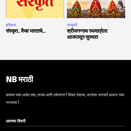
इतिहास
संस्कृती
संस्कृत.. वैभव भारताचे…
श्रीजगन्नाथ रथयात्रेला
आजपासून सुरुवात
NB मराठी
बातम्या जशा आहेत तशा, ताज्या आणि तर्कसंगत ! विचार देशाचा, कानोसा जगाचा! आवाज नव्या
भारताचा !
आमच्या विषयी