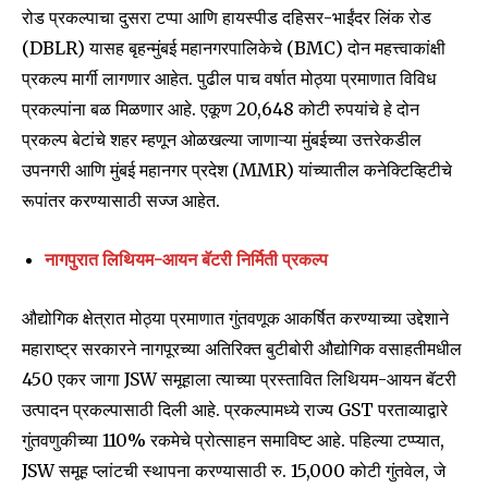
conversation.
रोड प्रकल्पाचा दुसरा टप्पा आणि हायस्पीड दहिसर-भाईंदर लिंक रोड
To subscribe, simply enter your email address on our website
(DBLR) यासह बृहन्मुंबई महानगरपालिकेचे (BMC) दोन महत्त्वाकांक्षी
or click the subscribe button below. Don't worry, we respect
प्रकल्प मार्गी लागणार आहेत. पुढील पाच वर्षात मोठ्या प्रमाणात विविध
your privacy and won't spam your inbox. Your information is
प्रकल्पांना बळ मिळणार आहे. एकूण 20,648 कोटी रुपयांचे हे दोन
safe with us.
प्रकल्प बेटांचे शहर म्हणून ओळखल्या जाणाऱ्या मुंबईच्या उत्तरेकडील
उपनगरी आणि मुंबई महानगर प्रदेश (MMR) यांच्यातील कनेक्टिव्हिटीचे
रूपांतर करण्यासाठी सज्ज आहेत.
SUBSCRIBE
नागपुरात लिथियम-आयन बॅटरी निर्मिती प्रकल्प
I've read and accept the
Privacy Policy
.
औद्योगिक क्षेत्रात मोठ्या प्रमाणात गुंतवणूक आकर्षित करण्याच्या उद्देशाने
महाराष्ट्र सरकारने नागपूरच्या अतिरिक्त बुटीबोरी औद्योगिक वसाहतीमधील
450 एकर जागा JSW समूहाला त्याच्या प्रस्तावित लिथियम-आयन बॅटरी
6,300
32,111
75
उत्पादन प्रकल्पासाठी दिली आहे. प्रकल्पामध्ये राज्य GST परताव्याद्वारे
Fans
Followers
Followers
गुंतवणुकीच्या 110% रकमेचे प्रोत्साहन समाविष्ट आहे. पहिल्या टप्प्यात,
JSW समूह प्लांटची स्थापना करण्यासाठी रु. 15,000 कोटी गुंतवेल, जे