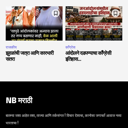
राजकीय
काँग्रेस
झुरळांची जत्रा आणि कारभारी
आंदोलने दडपण्याचा काँग्रेसी
सतरा
इतिहास…
NB मराठी
बातम्या जशा आहेत तशा, ताज्या आणि तर्कसंगत ! विचार देशाचा, कानोसा जगाचा! आवाज नव्या
भारताचा !