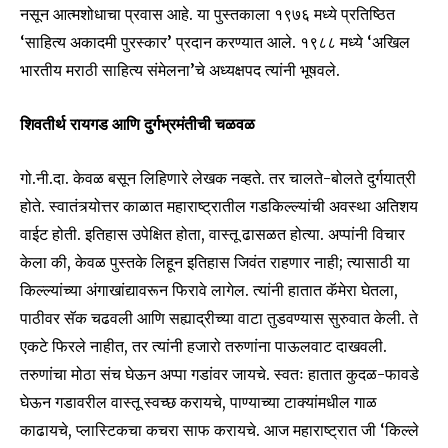
नसून आत्मशोधाचा प्रवास आहे. या पुस्तकाला १९७६ मध्ये प्रतिष्ठित
‘साहित्य अकादमी पुरस्कार’ प्रदान करण्यात आले. १९८८ मध्ये ‘अखिल
भारतीय मराठी साहित्य संमेलना’चे अध्यक्षपद त्यांनी भूषवले.
Join our community of
SUBSCRIBERS and be part of the
शिवतीर्थ रायगड आणि दुर्गभ्रमंतीची चळवळ
conversation.
गो.नी.दा. केवळ बसून लिहिणारे लेखक नव्हते. तर चालते-बोलते दुर्गयात्री
To subscribe, simply enter your email address on our website
or click the subscribe button below. Don't worry, we respect
होते. स्वातंत्र्योत्तर काळात महाराष्ट्रातील गडकिल्ल्यांची अवस्था अतिशय
your privacy and won't spam your inbox. Your information is
वाईट होती. इतिहास उपेक्षित होता, वास्तू ढासळत होत्या. अप्पांनी विचार
safe with us.
केला की, केवळ पुस्तके लिहून इतिहास जिवंत राहणार नाही; त्यासाठी या
किल्ल्यांच्या अंगाखांद्यावरून फिरावे लागेल. त्यांनी हातात कॅमेरा घेतला,
पाठीवर सॅक चढवली आणि सह्याद्रीच्या वाटा तुडवण्यास सुरुवात केली. ते
एकटे फिरले नाहीत, तर त्यांनी हजारो तरुणांना पाऊलवाट दाखवली.
SUBSCRIBE
तरुणांचा मोठा संच घेऊन अप्पा गडांवर जायचे. स्वतः हातात कुदळ-फावडे
घेऊन गडावरील वास्तू स्वच्छ करायचे, पाण्याच्या टाक्यांमधील गाळ
I've read and accept the
Privacy Policy
.
काढायचे, प्लास्टिकचा कचरा साफ करायचे. आज महाराष्ट्रात जी ‘किल्ले