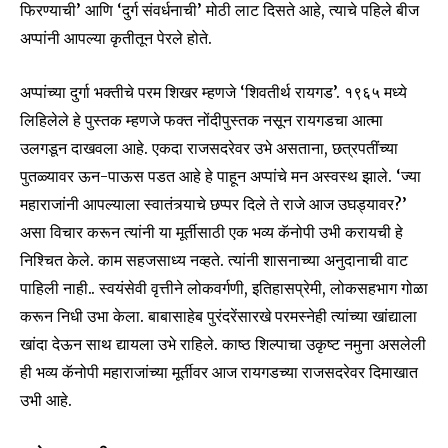
फिरण्याची’ आणि ‘दुर्ग संवर्धनाची’ मोठी लाट दिसते आहे, त्याचे पहिले बीज
अप्पांनी आपल्या कृतीतून पेरले होते.
6,300
32,111
75
Fans
Followers
Followers
अप्पांच्या दुर्गा भक्तीचे परम शिखर म्हणजे ‘शिवतीर्थ रायगड’. १९६५ मध्ये
लिहिलेले हे पुस्तक म्हणजे फक्त नोंदीपुस्तक नसून रायगडचा आत्मा
उलगडून दाखवला आहे. एकदा राजसदरेवर उभे असताना, छत्रपतींच्या
पुतळ्यावर ऊन-पाऊस पडत आहे हे पाहून अप्पांचे मन अस्वस्थ झाले. ‘ज्या
महाराजांनी आपल्याला स्वातंत्र्याचे छप्पर दिले ते राजे आज उघड्यावर?’
असा विचार करून त्यांनी या मूर्तीसाठी एक भव्य कॅनोपी उभी करायची हे
निश्चित केले. काम सहजसाध्य नव्हते. त्यांनी शासनाच्या अनुदानाची वाट
पाहिली नाही.. स्वयंसेवी वृत्तीने लोकवर्गणी, इतिहासप्रेमी, लोकसहभाग गोळा
करून निधी उभा केला. बाबासाहेब पुरंदरेंसारखे परमस्नेही त्यांच्या खांद्याला
खांदा देऊन साथ द्यायला उभे राहिले. काष्ठ शिल्पाचा उकृष्ट नमुना असलेली
ही भव्य कॅनोपी महाराजांच्या मूर्तीवर आज रायगडच्या राजसदरेवर दिमाखात
उभी आहे.