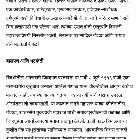
स्थान असणारे एक अवलिया म्हणजे गोपाळ नीळकंठ दांडेकर ऊर्फ ‘आप्पा’.
एक कादंबरीकार, चरित्रकार, प्रवासवर्णनकार, इतिहास-संशोधक,
दुर्गप्रेमी अशी विविधांगी ओळख असणारे गो.नी.दा. यांचे चरित्र म्हणजे सर्व
शिवभक्तांसाठी एक प्रेरणा आहे. त्यांच्या उरात होती छत्रपति शिवाजी
महाराजांविषयी निस्सीम भक्ती, लेखनात प्रासादिक गोडवा आणि पायात
होते भटकंतीचे बळ!
बालपण आणि भटकंती
विदर्भातील अमरावती जिल्ह्यात परतवाडा या गावी ८ जुलै १९१६ रोजी एका
मध्यमवर्गीय कुटुंबात जन्माला आलेले गोपाळ यांना चौकटीतील आयुष्य कधीच
मानवले नाही. वयाच्या अवघ्या १३व्या-१४व्या वर्षी यांनी घराचा उंबरठा
ओलांडला तो कायमसाठी. या काळात गाडगे महाराज यांच्या कीर्तनातील
गोडवा, राष्ट्रसंत तुकडोजी महाराज यांची समाजप्रबोधनाची तळमळ आणि
निःस्पृहता त्यांनी आपल्या मनात साठवून ठेवली. काही काळ हिमालयाच्या
कुशीत ऐंक साधुसंतांच्या सान्निध्यात घालवला. औपचारिक शिक्षण सातवी-
आठवीतच सुटले मात्र या खुल्या शिक्षण पद्धतीत त्यांना एक माणूस म्हणून