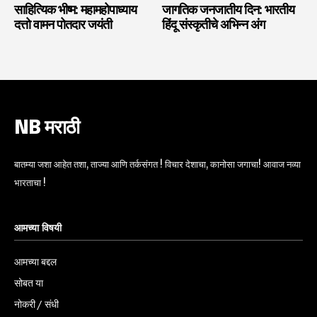
साहित्यिक भीष्म: महामहोपाध्याय
जागतिक जनजातीय दिन: भारतीय
दत्तो वामन पोतदार जयंती
हिंदू संस्कृतीचे अभिन्न अंग
NB मराठी
बातम्या जशा आहेत तशा, ताज्या आणि तर्कसंगत ! विचार देशाचा, कानोसा जगाचा! आवाज नव्या
भारताचा !
आमच्या विषयी
आमच्या बद्दल
सोबत या
नोकरी / संधी