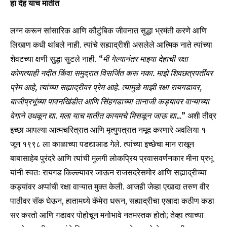
हा देह याच मातीत
लग्न करून सांसारिक आणि कौटुंबिक जीवनात सुद्धा भ्रमंती करणे आणि
लिखाण कधी थांबले नाही. त्यांचे सह्याद्रीशी असलेले आत्मिक नाते त्यांच्या
शेवटच्या क्षणी सुद्धा सुटले नाही. “
मी गेल्यानंतर माझ्या देहाची रक्षा
कोणत्याही नदीत किंवा समुद्रात विसर्जित करू नका. माझे शिवछत्रपतींवर
प्रेम आहे
, त्यांच्या सह्याद्रीवर प्रेम आहे. त्यामुळे माझी रक्षा रायगडावर,
बाजीप्रभूंच्या पावनखिंडीत आणि सिंहगडाच्या तानाजी कड्यावर वाऱ्याच्या
वेगाने उधळून द्या. मला याच मातीत कायमचे मिसळून जाऊ द्या..
.
” अशी तीव्र
इच्छा आपल्या आत्मचरित्रात आणि मृत्युपत्रात नमूद करणारे अवलिया १
जून १९९८ ला काळाच्या पडद्याआड गेले. त्यांच्या इच्छेचा मान राखून
बाबासाहेब पुरंदरे आणि त्यांची मुलगी लोकप्रिय प्रवासवर्णनकार मीना प्रभू
यांनी स्वतः रायगड किल्ल्यावर जाऊन राजसदरेसमोर आणि सह्याद्रीच्या
कड्यांवर अप्पांची रक्षा वाऱ्यात मुक्त केली. आजही जेव्हा एखादा तरुण वीर
पाठीवर सॅक घेऊन, हातामध्ये कॅमेरा धरून, सह्याद्रीचा एखादा कठीण कडा
सर करतो आणि गडावर पोहोचून मनोभावे नतमस्तक होतो; तेव्हा त्याच्या