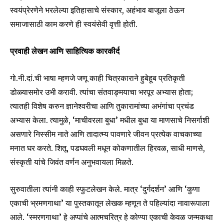
स्वयंप्रेरणेने भरलेल्या इतिहासाचे संस्कार, अहंभाव बाजूला ठेऊन
समाजासाठी काम करणे ही स्वयंसेवी वृत्ती होती.
प्रवाही लेखन आणि साहित्यिक कारकीर्द
गो.नी.दां.ची भाषा म्हणजे जणू काही चित्रकाराने हुबेहूब प्रतिकृती
डोळ्यासमोर उभी करावी. त्यांचा संतवाङ्मयाचा भरपूर अभ्यास होता;
त्यातही विशेष करुन ज्ञानेश्वरीचा आणि तुकारामांच्या अभंगांचा प्रचंड
अभ्यास केला. त्यामुळे, ‘माचीवरला बुधा’ मधील बुधा या माणसाचे निसर्गाशी
असणारे निस्सीम नाते आणि तादात्म्य पावणारे जीवन प्रत्येक वाचकाच्या
मनात घर करते. शितू, पडघवली मधून कोकणातील हिरवळ, साधी माणसे,
संस्कृती यांचे जिवंत वर्णन अनुभवायला मिळते.
सुरुवातीला त्यांनी काही स्फुटलेखन केले. मात्र ‘दुर्गदर्शन’ आणि ‘कुणा
एकाची भ्रमणगाथा’ या पुस्तकातून लेखक म्हणून ते पहिल्यांदा नावारूपाला
आले. ‘स्मरणगाथा’ हे अप्पांचे आत्मचरित्र हे कोण्या एकाची केवळ जन्मकथा