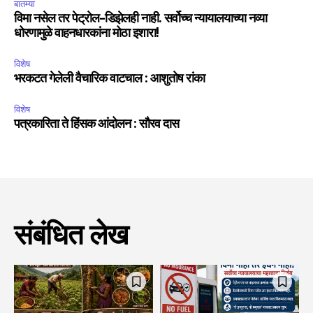
बातम्या
विमा नसेल तर पेट्रोल-डिझेलही नाही. सर्वोच्च न्यायालयाच्या नव्या
धोरणामुळे वाहनधारकांना मोठा इशारा!
विशेष
भरकटत गेलेली वैचारिक वाटचाल : आशुतोष रांका
विशेष
पत्रकारिता ते हिंसक आंदोलन : सौरव दास
संबंधित लेख