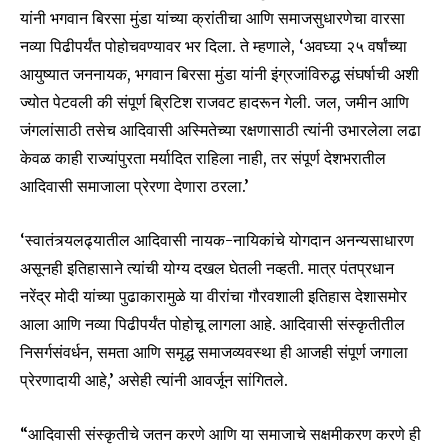
यांनी भगवान बिरसा मुंडा यांच्या क्रांतीचा आणि समाजसुधारणेचा वारसा
Join our community of
नव्या पिढीपर्यंत पोहोचवण्यावर भर दिला. ते म्हणाले, ‘अवघ्या २५ वर्षांच्या
SUBSCRIBERS and be part of the
आयुष्यात जननायक, भगवान बिरसा मुंडा यांनी इंग्रजांविरुद्ध संघर्षाची अशी
conversation.
ज्योत पेटवली की संपूर्ण ब्रिटिश राजवट हादरून गेली. जल, जमीन आणि
जंगलांसाठी तसेच आदिवासी अस्मितेच्या रक्षणासाठी त्यांनी उभारलेला लढा
To subscribe, simply enter your email address on our website
or click the subscribe button below. Don't worry, we respect
केवळ काही राज्यांपुरता मर्यादित राहिला नाही, तर संपूर्ण देशभरातील
your privacy and won't spam your inbox. Your information is
आदिवासी समाजाला प्रेरणा देणारा ठरला.’
safe with us.
‘स्वातंत्र्यलढ्यातील आदिवासी नायक-नायिकांचे योगदान अनन्यसाधारण
असूनही इतिहासाने त्यांची योग्य दखल घेतली नव्हती. मात्र पंतप्रधान
नरेंद्र मोदी यांच्या पुढाकारामुळे या वीरांचा गौरवशाली इतिहास देशासमोर
आला आणि नव्या पिढीपर्यंत पोहोचू लागला आहे. आदिवासी संस्कृतीतील
SUBSCRIBE
निसर्गसंवर्धन, समता आणि समृद्ध समाजव्यवस्था ही आजही संपूर्ण जगाला
I've read and accept the
Privacy Policy
.
प्रेरणादायी आहे,’ असेही त्यांनी आवर्जून सांगितले.
“आदिवासी संस्कृतीचे जतन करणे आणि या समाजाचे सक्षमीकरण करणे ही