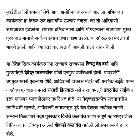
मुंबईतील ‘लोकभवन’ येथे आज आयोजित करण्यात आलेला अभिवादन
कार्यक्रम हा केवळ एक शासकीय उपचार नव्हता, तर तो आदिवासी
समाजाच्या हक्कांना, त्यांच्या बलिदानाला आणि योगदानाला राज्याच्या मुख्य
प्रवाहात मानाचे सर्वोच्च स्थान देणारा क्षण ठरला. या सोहळ्यात महत्त्वाची
भाषणे झाली आणि त्यानंतर कलावंतांनी आपली कला सादर केली.
या ऐतिहासिक कार्यक्रमाला राज्याचे राज्यपाल
जिष्णू देव वर्मा
आणि
मुख्यमंत्री
देवेंद्र फडणवीस
यांची प्रमुख उपस्थिती होती. याप्रसंगी
उपमुख्यमंत्री
एकनाथ शिंदे
, आदिवासी विकास मंत्री
डॉ. अशोक उईके
, अन्न
व औषध प्रशासन मंत्री
नरहरी झिरवाळ
तसेच राज्यमंत्री
इंद्रनील नाईक
व
इतर मान्यवर व्यासपीठावर उपस्थित होते. या नेतृत्वाइतकीच सस्माननीय
उपस्थिती म्हणजे, आदिवासी समाजातून पुढे येत देशाचा सर्वोच्च नागरी
सन्मान मिळवणारे
पद्म पुरस्कार विजेते कलावंत
आणि संपूर्ण महाराष्ट्रातील
विविध जनजातींमधून आलेले
शेकडो कलावंत
यावेळी लोकभवनमध्ये हजर
होते.