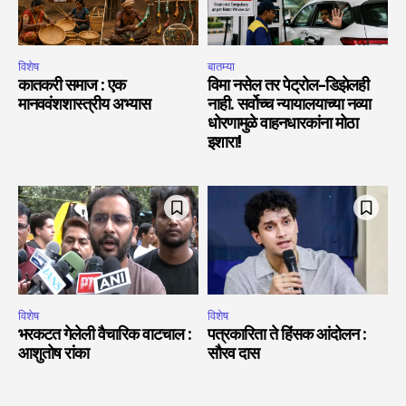
विशेष
बातम्या
कातकरी समाज : एक
विमा नसेल तर पेट्रोल-डिझेलही
मानववंशशास्त्रीय अभ्यास
नाही. सर्वोच्च न्यायालयाच्या नव्या
धोरणामुळे वाहनधारकांना मोठा
इशारा!
विशेष
विशेष
भरकटत गेलेली वैचारिक वाटचाल :
पत्रकारिता ते हिंसक आंदोलन :
आशुतोष रांका
सौरव दास