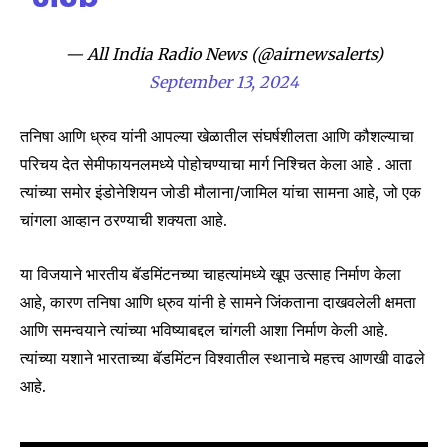
Join our community of
SUBSCRIBERS and be part of the
— All India Radio News (@airnewsalerts)
conversation.
September 13, 2024
To subscribe, simply enter your email address on our website
or click the subscribe button below. Don't worry, we respect
तनिषा आणि ध्रुव यांनी आपल्या खेळातील संघर्षशीलता आणि कौशल्याचा
your privacy and won't spam your inbox. Your information is
परिचय देत सेमीफायनलमध्ये पोहोचण्याचा मार्ग निश्चित केला आहे . आता
safe with us.
त्यांच्या समोर इंडोनेशियन जोडी मौलाना/जामिल यांचा सामना आहे, जो एक
चांगला आव्हान ठरण्याची शक्यता आहे.
या विजयाने भारतीय बॅडमिंटनच्या चाहत्यांमध्ये खूप उत्साह निर्माण केला
आहे, कारण तनिषा आणि ध्रुव यांनी हे सामने जिंकताना दाखवलेली क्षमता
SUBSCRIBE
आणि समन्वयाने त्यांच्या भविष्याबद्दल चांगली आशा निर्माण केली आहे.
I've read and accept the
Privacy Policy
.
त्यांच्या यशाने भारताच्या बॅडमिंटन विश्वातील स्थानाचे महत्त्व आणखी वाढले
आहे.
6,300
32,111
75