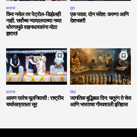
बातम्या
युवा
विमा नसेल तर पेट्रोल-डिझेलही
एक पदक, दोन संदेश: करुणा आणि
नाही. सर्वोच्च न्यायालयाच्या नव्या
देशभक्ती
धोरणामुळे वाहनधारकांना मोठा
इशारा!
बातम्या
खेळ
आपण सारेच मूलनिवासी : राष्ट्रीय
जागतिक बुद्धिबळ दिन: चतुरंग ते चेस
चर्चासत्रातला सूर
आणि भारताचा गौरवशाली इतिहास