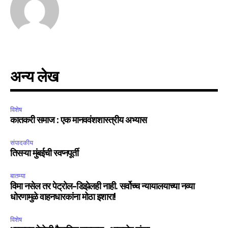
SUBSCRIBE
I've read and accept the
Privacy Policy
.
अन्य लेख
6,300
32,111
75
Fans
Followers
Followers
विशेष
कातकरी समाज : एक मानववंशशास्त्रीय अभ्यास
संपादकीय
तिसऱ्या मुंबईची स्वप्नपूर्ती
बातम्या
विमा नसेल तर पेट्रोल-डिझेलही नाही. सर्वोच्च न्यायालयाच्या नव्या
धोरणामुळे वाहनधारकांना मोठा इशारा!
विशेष