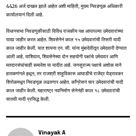
4426 अर्ज दाखल झाले आहेत अशी माहिती, मुख्य निवडणूक अधिकारी
कार्यालयानं दिली आहे.
विधानसभा निवडणुकीसाठी विविध राजकीय पक्ष आपापल्या उमेदवारांच्या
याद्या जाहीर करत आहेत. शिवसेनेनं काल १५ उमेदवारांची तिसरी यादी
काल जाहीर केली. यात शायना एन. सी. यांना मुंबादेवीतून उमेदवारी देण्यात
आली आहे. याशिवाय, शिवसेनेच्या दोन सहयोगी पक्षांचे उमेदवार आणि
Join our community of
मतदारसंघांचाही समावेश या यादीत आहे. जनसुराज्य पक्षाचे अशोक माने
SUBSCRIBERS and be part of the
conversation.
हातकणंगले इथून, तर राजश्री शाहुविकास आघाडीचे राजेंद्र येड्रावकर
शिरोळमधून निवडणूक लढवणार आहेत. काँग्रेसनं चार उमेदवारांची यादी
To subscribe, simply enter your email address on our website
काल जाहीर केली. महाराष्ट्र नवनिर्माण सेनेनंही काल १८ उमेदवारांची
or click the subscribe button below. Don't worry, we respect
your privacy and won't spam your inbox. Your information is
सातवी यादी प्रसिद्ध केली.
safe with us.
Vinayak A