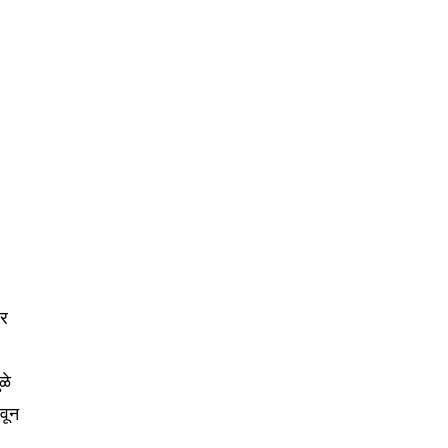
75
Followers
ीर
ळे
वून