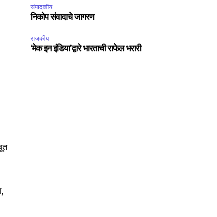
संपादकीय
निकोप संवादाचे जागरण
राजकीय
‘मेक इन इंडिया’द्वारे भारताची राफेल भरारी
बूत
SUBSCRIBE
ा,
ccept the
Privacy Policy
.