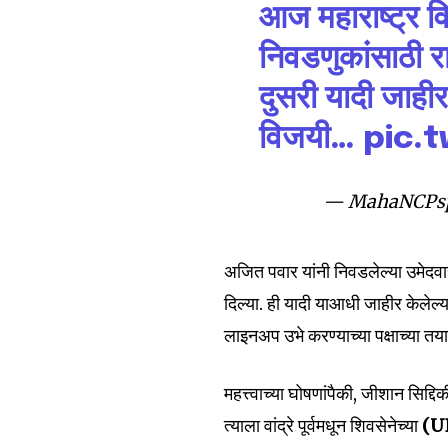
आज महाराष्ट्र व
निवडणुकांसाठी राष्
दुसरी यादी जाहीर
विजयी…
pic.
— MahaNCPsp
अजित पवार यांनी निवडलेल्या उमेदवारा
Join our commu
दिल्या. ही यादी याआधी जाहीर केलेल्
SUBSCRIBERS an
लाइनअप उभे करण्याच्या पक्षाच्या तयार
of the conversa
महत्त्वाच्या घोषणांपैकी, जीशान सिद्दि
To subscribe, simply enter your e
the subscribe button below. Don'
त्याला वांद्रे पूर्वमधून शिवसेनेच्या
(U
won't spam your inbox. Your infor