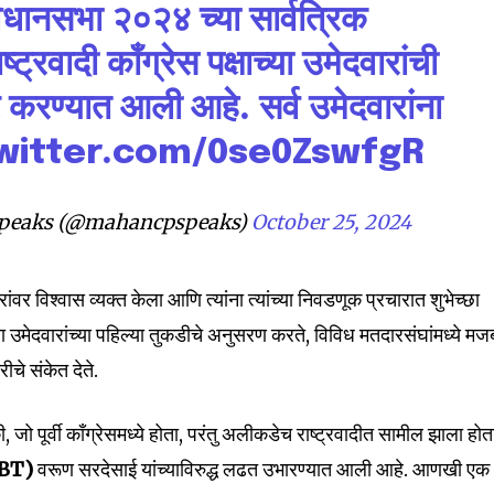
िधानसभा २०२४ च्या सार्वत्रिक
ट्रवादी काँग्रेस पक्षाच्या उमेदवारांची
 करण्यात आली आहे. सर्व उमेदवारांना
twitter.com/0se0ZswfgR
eaks (@mahancpspeaks)
October 25, 2024
ंवर विश्वास व्यक्त केला आणि त्यांना त्यांच्या निवडणूक प्रचारात शुभेच्छा
nity of
या उमेदवारांच्या पहिल्या तुकडीचे अनुसरण करते, विविध मतदारसंघांमध्ये मज
d be part
ीचे संकेत देते.
tion.
की, जो पूर्वी काँग्रेसमध्ये होता, परंतु अलीकडेच राष्ट्रवादीत सामील झाला होत
mail address on our website or click
t worry, we respect your privacy and
BT)
वरूण सरदेसाई यांच्याविरुद्ध लढत उभारण्यात आली आहे. आणखी एक
I've read and a
mation is safe with us.