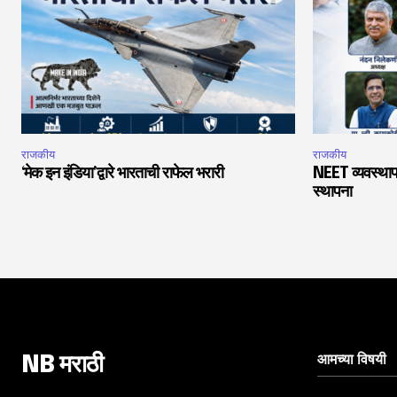
राजकीय
राजकीय
‘मेक इन इंडिया’द्वारे भारताची राफेल भरारी
NEET व्यवस्थाप
स्थापना
आमच्या विषयी
NB मराठी