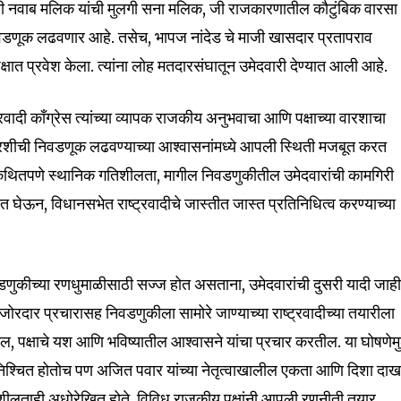
्री नवाब मलिक यांची मुलगी सना मलिक, जी राजकारणातील कौटुंबिक वारसा
णूक लढवणार आहे. तसेच, भापज नांदेड चे माजी खासदार प्रतापराव
पक्षात प्रवेश केला. त्यांना लोह मतदारसंघातून उमेदवारी देण्यात आली आहे.
्रवादी काँग्रेस त्यांच्या व्यापक राजकीय अनुभवाचा आणि पक्षाच्या वारशाचा
32,111
Followers
रशीची निवडणूक लढवण्याच्या आश्वासनांमध्ये आपली स्थिती मजबूत करत
 कथितपणे स्थानिक गतिशीलता, मागील निवडणुकीतील उमेदवारांची कामगिरी
 घेऊन, विधानसभेत राष्ट्रवादीचे जास्तीत जास्त प्रतिनिधित्व करण्याच्या
वडणुकीच्या रणधुमाळीसाठी सज्ज होत असताना, उमेदवारांची दुसरी यादी जाह
 जोरदार प्रचारासह निवडणुकीला सामोरे जाण्याच्या राष्ट्रवादीच्या तयारीला
ल, पक्षाचे यश आणि भविष्यातील आश्वासने यांचा प्रचार करतील. या घोषणेमु
श्चित होतोच पण अजित पवार यांच्या नेतृत्वाखालील एकता आणि दिशा दाख
गतिशीलताही अधोरेखित होते. विविध राजकीय पक्षांनी आपली रणनीती तयार