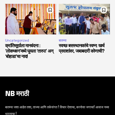
Uncategorized
बातम्या
क्रांतिसूर्याला मानवंदना :
स्वच्छ बसस्थानकांचे स्वप्न: खर्च
‘लोकभवन’मध्ये घुमला ‘तारपा’ अन्
प्रवाशांवर, जबाबदारी कोणाची?
‘बोहाडा’चा नाद!
NB मराठी
बातम्या जशा आहेत तशा, ताज्या आणि तर्कसंगत ! विचार देशाचा, कानोसा जगाचा! आवाज नव्या
भारताचा !