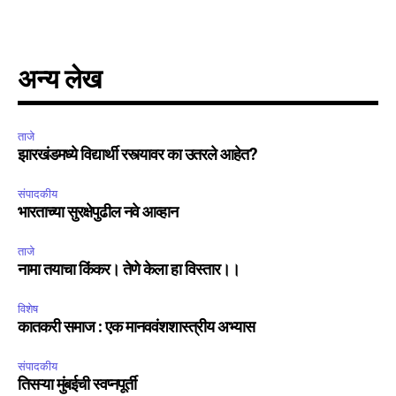
conversation.
To subscribe, simply enter your email address on our website
or click the subscribe button below. Don't worry, we respect
अन्य लेख
your privacy and won't spam your inbox. Your information is
safe with us.
ताजे
झारखंडमध्ये विद्यार्थी रस्त्यावर का उतरले आहेत?
संपादकीय
भारताच्या सुरक्षेपुढील नवे आव्हान
SUBSCRIBE
ताजे
I've read and accept the
Privacy Policy
.
नामा तयाचा किंकर। तेणे केला हा विस्तार।।
विशेष
कातकरी समाज : एक मानववंशशास्त्रीय अभ्यास
6,300
32,111
75
Fans
Followers
Followers
संपादकीय
तिसऱ्या मुंबईची स्वप्नपूर्ती