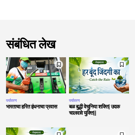
संबंधित लेख
पर्यावरण
पर्यावरण
भारताचा हरित इंधनाचा प्रवास
बळ बुद्धी वेचुनिया शक्ति| उदक
चालवावे युक्ति||