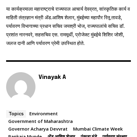
To subscribe, simply enter your email address on our website
or click the subscribe button below. Don't worry, we respect
या कार्यक्रमाला महाराष्ट्राचे राज्यपाल आचार्य देवव्रत, सांस्कृतिक कार्य व
your privacy and won't spam your inbox. Your information is
माहिती तंत्रज्ञान मंत्री ॲड.आशिष शेलार, मुंबईच्या महापौर रितू तावडे,
safe with us.
पर्यावरण विभागाच्या प्रधान सचिव जयश्री भोज, राज्यपालांचे सचिव डॉ.
प्रशांत नारनवरे, सहसचिव एस. राममूर्थी, प्रोजेक्ट मुंबईचे शिशिर जोशी,
जलज दानी आणि पर्यावरण प्रेमी उपस्थित होते.
SUBSCRIBE
I've read and accept the
Privacy Policy
.
Vinayak A
6,300
32,111
75
Fans
Followers
Followers
Environment
Topics
Government of Maharashtra
Governor Acharya Devvrat
Mumbai Climate Week
Pankaja Munde
ॲड.आशिष शेलार
पंकजा मुंडे
पर्यावरण संरक्षण