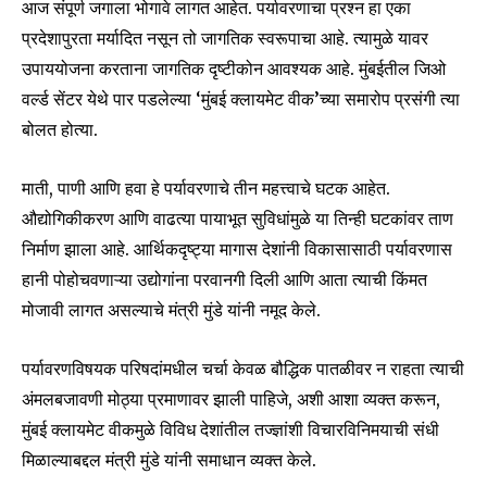
आज संपूर्ण जगाला भोगावे लागत आहेत. पर्यावरणाचा प्रश्न हा एका
प्रदेशापुरता मर्यादित नसून तो जागतिक स्वरूपाचा आहे. त्यामुळे यावर
उपाययोजना करताना जागतिक दृष्टीकोन आवश्यक आहे. मुंबईतील जिओ
वर्ल्ड सेंटर येथे पार पडलेल्या ‘मुंबई क्लायमेट वीक’च्या समारोप प्रसंगी त्या
बोलत होत्या.
माती, पाणी आणि हवा हे पर्यावरणाचे तीन महत्त्वाचे घटक आहेत.
औद्योगिकीकरण आणि वाढत्या पायाभूत सुविधांमुळे या तिन्ही घटकांवर ताण
निर्माण झाला आहे. आर्थिकदृष्ट्या मागास देशांनी विकासासाठी पर्यावरणास
हानी पोहोचवणाऱ्या उद्योगांना परवानगी दिली आणि आता त्याची किंमत
मोजावी लागत असल्याचे मंत्री मुंडे यांनी नमूद केले.
पर्यावरणविषयक परिषदांमधील चर्चा केवळ बौद्धिक पातळीवर न राहता त्याची
Join our community of
अंमलबजावणी मोठ्या प्रमाणावर झाली पाहिजे, अशी आशा व्यक्त करून,
SUBSCRIBERS and be part of the
मुंबई क्लायमेट वीकमुळे विविध देशांतील तज्ज्ञांशी विचारविनिमयाची संधी
conversation.
मिळाल्याबद्दल मंत्री मुंडे यांनी समाधान व्यक्त केले.