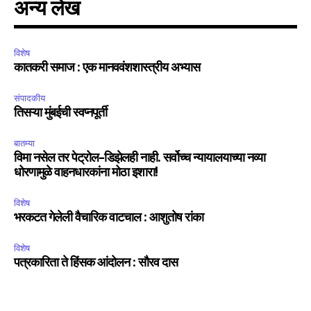
अन्य लेख
I've read and accept the
Privacy Policy
.
विशेष
कातकरी समाज : एक मानववंशशास्त्रीय अभ्यास
6,300
32,111
75
संपादकीय
Fans
Followers
Followers
तिसऱ्या मुंबईची स्वप्नपूर्ती
बातम्या
विमा नसेल तर पेट्रोल-डिझेलही नाही. सर्वोच्च न्यायालयाच्या नव्या
धोरणामुळे वाहनधारकांना मोठा इशारा!
विशेष
भरकटत गेलेली वैचारिक वाटचाल : आशुतोष रांका
विशेष
पत्रकारिता ते हिंसक आंदोलन : सौरव दास