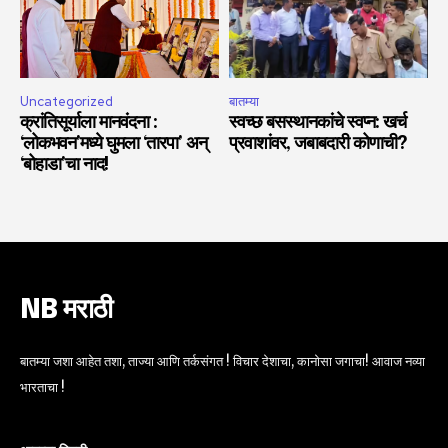
Uncategorized
बातम्या
क्रांतिसूर्याला मानवंदना :
स्वच्छ बसस्थानकांचे स्वप्न: खर्च
‘लोकभवन’मध्ये घुमला ‘तारपा’ अन्
प्रवाशांवर, जबाबदारी कोणाची?
‘बोहाडा’चा नाद!
NB मराठी
बातम्या जशा आहेत तशा, ताज्या आणि तर्कसंगत ! विचार देशाचा, कानोसा जगाचा! आवाज नव्या
भारताचा !