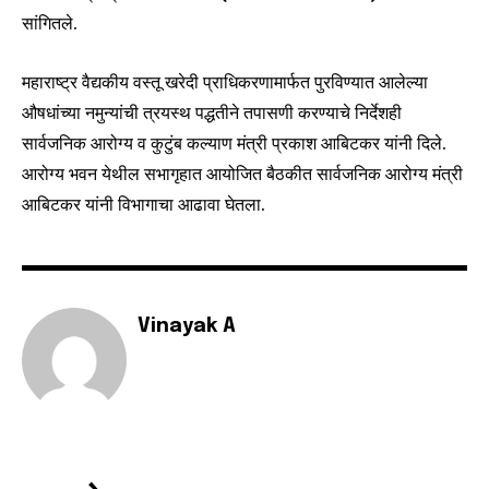
सांगितले.
महाराष्ट्र वैद्यकीय वस्तू खरेदी प्राधिकरणामार्फत पुरविण्यात आलेल्या
औषधांच्या नमुन्यांची त्रयस्थ पद्धतीने तपासणी करण्याचे निर्देशही
सार्वजनिक आरोग्य व कुटुंब कल्याण मंत्री प्रकाश आबिटकर यांनी दिले.
आरोग्य भवन येथील सभागृहात आयोजित बैठकीत सार्वजनिक आरोग्य मंत्री
Join our community of
SUBSCRIBERS and be part of the
आबिटकर यांनी विभागाचा आढावा घेतला.
conversation.
To subscribe, simply enter your email address on our website
or click the subscribe button below. Don't worry, we respect
your privacy and won't spam your inbox. Your information is
Vinayak A
safe with us.
SUBSCRIBE