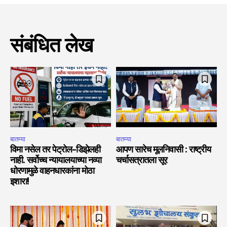
संबंधित लेख
बातम्या
बातम्या
विमा नसेल तर पेट्रोल-डिझेलही
आपण सारेच मूलनिवासी : राष्ट्रीय
नाही. सर्वोच्च न्यायालयाच्या नव्या
चर्चासत्रातला सूर
धोरणामुळे वाहनधारकांना मोठा
इशारा!