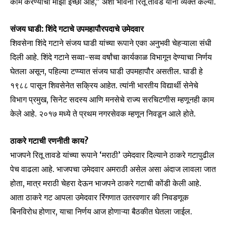
काम करण्याची माझी इच्छा आहे,” अशा भावना रितू तावडे यांनी व्यक्त केल्या.
संजय घाडी: शिंदे गटाचे उपमहापौरपदाचे उमेदवार
शिवसेना शिंदे गटाने संजय घाडी यांच्या रूपाने एका अनुभवी चेहऱ्याला संधी
दिली आहे. शिंदे गटाने सव्वा-सव्व वर्षांचा कार्यकाळ विभागून देण्याचा निर्णय
घेतला असून, पहिल्या टप्प्यात संजय घाडी उपमहापौर असतील. घाडी हे
१९८८ पासून शिवसेनेत सक्रिय आहेत. त्यांनी भारतीय विद्यार्थी सेनेचे
विभाग प्रमुख, सिनेट सदस्य आणि मनसेचे राज्य सरचिटणीस म्हणूनही काम
केले आहे. २०१७ मध्ये ते प्रथम नगरसेवक म्हणून निवडून आले होते.
Join our community of
ठाकरे गटाची रणनीती काय?
SUBSCRIBERS and be part of the
भाजपने रितू तावडे यांच्या रूपाने ‘मराठी’ उमेदवार दिल्याने ठाकरे गटापुढील
conversation.
पेच वाढला आहे. भाजपचा उमेदवार अमराठी असेल असा अंदाज लावला जात
To subscribe, simply enter your email address on our website
होता, मात्र मराठी चेहरा देऊन भाजपने ठाकरे गटाची कोंडी केली आहे.
or click the subscribe button below. Don't worry, we respect
आता ठाकरे गट आपला उमेदवार रिंगणात उतरवणार की निवडणूक
your privacy and won't spam your inbox. Your information is
बिनविरोध होणार, याचा निर्णय आज होणाऱ्या बैठकीत घेतला जाईल.
safe with us.