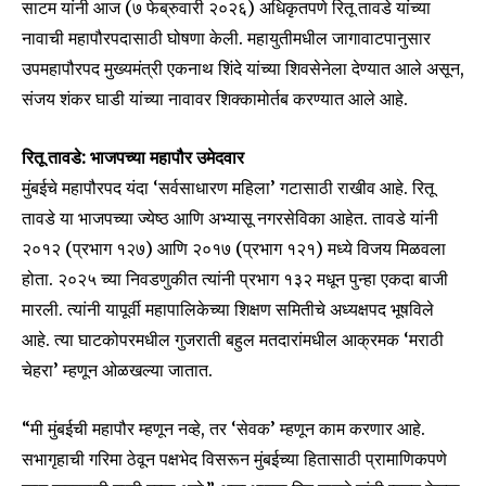
साटम यांनी आज (७ फेब्रुवारी २०२६) अधिकृतपणे रितू तावडे यांच्या
नावाची महापौरपदासाठी घोषणा केली. महायुतीमधील जागावाटपानुसार
उपमहापौरपद मुख्यमंत्री एकनाथ शिंदे यांच्या शिवसेनेला देण्यात आले असून,
संजय शंकर घाडी यांच्या नावावर शिक्कामोर्तब करण्यात आले आहे.
रितू तावडे: भाजपच्या महापौर उमेदवार
मुंबईचे महापौरपद यंदा ‘सर्वसाधारण महिला’ गटासाठी राखीव आहे. रितू
तावडे या भाजपच्या ज्येष्ठ आणि अभ्यासू नगरसेविका आहेत. तावडे यांनी
२०१२ (प्रभाग १२७) आणि २०१७ (प्रभाग १२१) मध्ये विजय मिळवला
होता. २०२५ च्या निवडणुकीत त्यांनी प्रभाग १३२ मधून पुन्हा एकदा बाजी
मारली. त्यांनी यापूर्वी महापालिकेच्या शिक्षण समितीचे अध्यक्षपद भूषविले
आहे. त्या घाटकोपरमधील गुजराती बहुल मतदारांमधील आक्रमक ‘मराठी
चेहरा’ म्हणून ओळखल्या जातात.
“मी मुंबईची महापौर म्हणून नव्हे, तर ‘सेवक’ म्हणून काम करणार आहे.
सभागृहाची गरिमा ठेवून पक्षभेद विसरून मुंबईच्या हितासाठी प्रामाणिकपणे