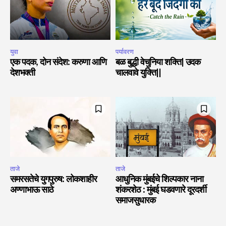
युवा
पर्यावरण
एक पदक, दोन संदेश: करुणा आणि
बळ बुद्धी वेचुनिया शक्ति| उदक
देशभक्ती
चालवावे युक्ति||
ताजे
ताजे
समरसतेचे युगपुरुष: लोकशाहीर
आधुनिक मुंबईचे शिल्पकार नाना
अण्णाभाऊ साठे
शंकरशेठ : मुंबई घडवणारे दूरदर्शी
समाजसुधारक