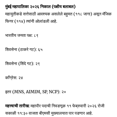
मुंबई महापालिका २०२६ निकाल (पक्षीय बलाबल)
महायुतीकडे सत्तेसाठी आवश्यक असलेले बहुमत (११८ जागा) असून मॅजिक
फिगर (११४) त्यांनी ओलांडली आहे.
SUBSCRIBE
भारतीय जनता पक्ष: ८९
I've read and accept the
Privacy Policy
.
शिवसेना (ठाकरे गट): ६५
शिवसेना (शिंदे गट): २९
6,300
32,111
75
Fans
Followers
Followers
काँग्रेस: २४
इतर (MNS, AIMIM, SP, NCP): २०
महत्त्वाची तारीख:
महापौर पदाची निवडणूक ११ फेब्रुवारी २०२६ रोजी
सकाळी ११:३० वाजता बीएमसी मुख्यालयात पार पडणार आहे.