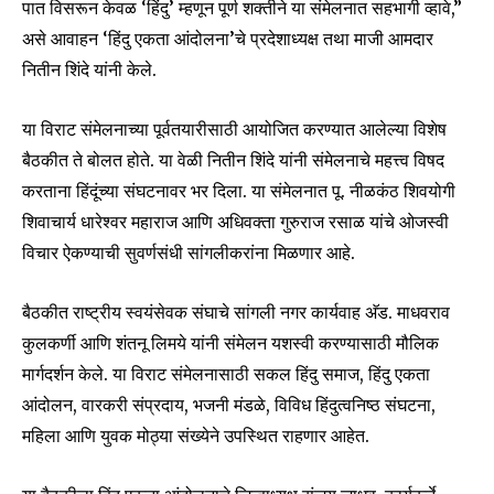
पात विसरून केवळ ‘हिंदु’ म्हणून पूर्ण शक्तीने या संमेलनात सहभागी व्हावे,”
असे आवाहन ‘हिंदु एकता आंदोलना’चे प्रदेशाध्यक्ष तथा माजी आमदार
नितीन शिंदे यांनी केले.
या विराट संमेलनाच्या पूर्वतयारीसाठी आयोजित करण्यात आलेल्या विशेष
बैठकीत ते बोलत होते. या वेळी नितीन शिंदे यांनी संमेलनाचे महत्त्व विषद
करताना हिंदूंच्या संघटनावर भर दिला. या संमेलनात पू. नीळकंठ शिवयोगी
शिवाचार्य धारेश्वर महाराज आणि अधिवक्ता गुरुराज रसाळ यांचे ओजस्वी
विचार ऐकण्याची सुवर्णसंधी सांगलीकरांना मिळणार आहे.
बैठकीत राष्ट्रीय स्वयंसेवक संघाचे सांगली नगर कार्यवाह अ‍ॅड. माधवराव
कुलकर्णी आणि शंतनू लिमये यांनी संमेलन यशस्वी करण्यासाठी मौलिक
Join our community of
मार्गदर्शन केले. या विराट संमेलनासाठी सकल हिंदु समाज, हिंदु एकता
SUBSCRIBERS and be part of the
आंदोलन, वारकरी संप्रदाय, भजनी मंडळे, विविध हिंदुत्वनिष्ठ संघटना,
conversation.
महिला आणि युवक मोठ्या संख्येने उपस्थित राहणार आहेत.
To subscribe, simply enter your email address on our website
or click the subscribe button below. Don't worry, we respect