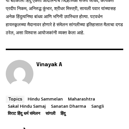
या बैठकीला हिंदु एकता आंदोलनाचे जिल्हाध्यक्ष संजय जाधव, कार्यकर्ते
your privacy and won't spam your inbox. Your information is
प्रदीप निकम, अनिरुद्ध कुंभार, श्रीधर मिस्त्री, सायली पवार यांच्यासह
safe with us.
अनेक हिंदुत्वनिष्ठ बांधव आणि भगिनी उपस्थित होत्या. पटवर्धन
हायस्कूलच्या मैदानावर होणारे हे संमेलन सांगलीच्या इतिहासात मैलाचा दगड
ठरेल, असा विश्वास आयोजकांनी व्यक्त केला आहे.
SUBSCRIBE
I've read and accept the
Privacy Policy
.
Vinayak A
6,300
32,111
75
Fans
Followers
Followers
Hindu Sammelan
Maharashtra
Topics
Sakal Hindu Samaj
Sanatan Dharma
Sangli
विराट हिंदु धर्म संमेलन
सांगली
हिंदु